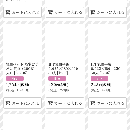
カートに入れる
カートに入れる
カートに入れる
純白ペット 角型ピザ
IPP乳白平袋
IPP乳白平袋
パン無地（200枚
0.025×180×300
0.025×180×250
入）
[
83236
]
50入
[
1238
]
50入
[
1236
]
1,764
230
245
(税別)
(税別)
(税別)
円
円
円
(
税込
:
1,940
)
(
税込
:
253
)
(
税込
:
269
)
円
円
円
カートに入れる
カートに入れる
カートに入れる