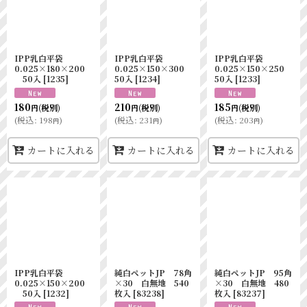
IPP乳白平袋
IPP乳白平袋
IPP乳白平袋
0.025×180×200
0.025×150×300
0.025×150×250
50入
[
1235
]
50入
[
1234
]
50入
[
1233
]
180
210
185
(税別)
(税別)
(税別)
円
円
円
(
税込
:
198
)
(
税込
:
231
)
(
税込
:
203
)
円
円
円
カートに入れる
カートに入れる
カートに入れる
IPP乳白平袋
純白ペットJP 78角
純白ペットJP 95角
0.025×150×200
×30 白無地 540
×30 白無地 480
50入
[
1232
]
枚入
[
83238
]
枚入
[
83237
]