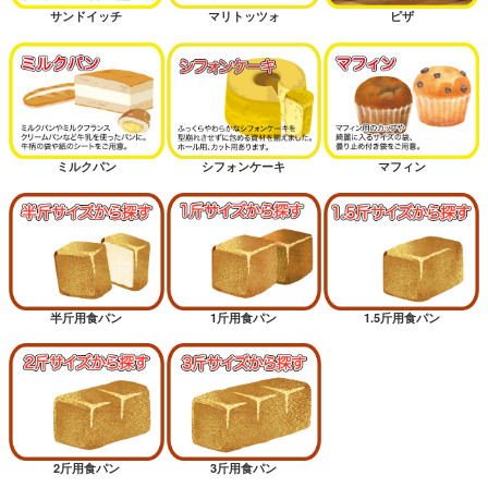
サンドイッチ
マリトッツォ
ピザ
ミルクパン
シフォンケーキ
マフィン
半斤用食パン
1斤用食パン
1.5斤用食パン
2斤用食パン
3斤用食パン