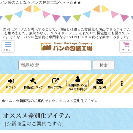
パン袋のことならパンの包装工場へ～～☆★★
差別化アイテムを導入することで、他店とは違った雰囲気を演出できるアイテム
を集めました。無駄がなく、スタイリッシュ。それでいて機能性にも優れてい
る。そんな、パンの包装資材専門家ならではのおススメ資材を集めてみました。
メニュー
カート
検索
新規開店パン屋
ログイン
特注品について
初めての方へ
問い合わせ
さんのお手伝い
ホーム
>
☆新商品のご案内です☆
>
オススメ差別化アイテム
オススメ差別化アイテム
[
☆新商品のご案内です☆
]