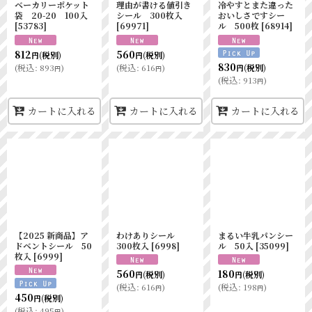
ベーカリーポケット
理由が書ける値引き
冷やすとまた違った
袋 20-20 100入
シール 300枚入
おいしさですシー
[
53783
]
[
69971
]
ル 500枚
[
68914
]
812
560
(税別)
(税別)
円
円
830
(
税込
:
893
)
(
税込
:
616
)
(税別)
円
円
円
(
税込
:
913
)
円
カートに入れる
カートに入れる
カートに入れる
【2025 新商品】ア
わけありシール
まるい牛乳パンシー
ドベントシール 50
300枚入
[
6998
]
ル 50入
[
35099
]
枚入
[
6999
]
560
180
(税別)
(税別)
円
円
(
税込
:
616
)
(
税込
:
198
)
円
円
450
(税別)
円
(
税込
:
495
)
円