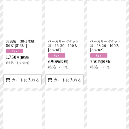
角底袋 30-1 未晒
ベーカリーポケット
ベーカリーポケット
50枚
[
51384
]
袋 16-20 100入
袋 18-20 100入
[
53781
]
[
53782
]
1,750
(税別)
円
690
750
(税別)
(税別)
円
円
(
税込
:
1,925
)
円
(
税込
:
759
)
(
税込
:
825
)
円
円
カートに入れる
カートに入れる