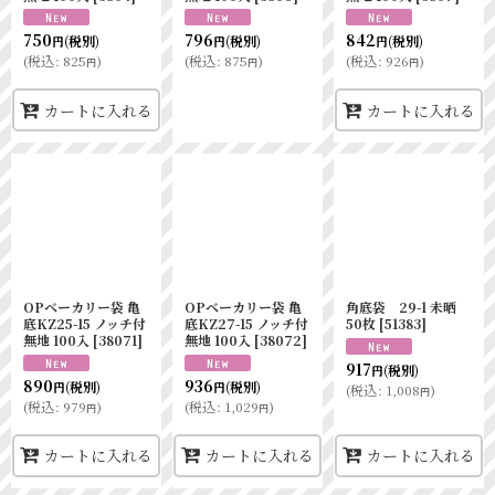
750
796
842
(税別)
(税別)
(税別)
円
円
円
(
税込
:
825
)
(
税込
:
875
)
(
税込
:
926
)
円
円
円
カートに入れる
カートに入れる
OPベーカリー袋 亀
OPベーカリー袋 亀
角底袋 29-1 未晒
底KZ25-15 ノッチ付
底KZ27-15 ノッチ付
50枚
[
51383
]
無地 100入
[
38071
]
無地 100入
[
38072
]
917
(税別)
円
890
936
(税別)
(税別)
円
円
(
税込
:
1,008
)
円
(
税込
:
979
)
(
税込
:
1,029
)
円
円
カートに入れる
カートに入れる
カートに入れる