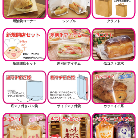
送風機関連商品
耐油袋コーナー
シンプル
クラフト
新規開店セット
差別化アイテム
低コスト追求
底マチ付きパン袋
サイドマチ付袋
カッコイイ系