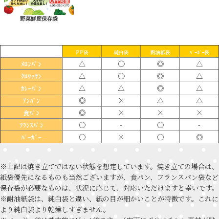
野菜鮮度保存袋
PP袋
純白袋
耐油紙袋
ﾊﾞｰｶﾞｰ袋
△
〇
◎
△
ﾒﾛﾝﾊﾟﾝ
△
〇
◎
△
ｸﾛﾜｯｻﾝ
△
△
◎
△
ｶﾚｰﾊﾟﾝ
◎
×
△
△
ｱﾝﾊﾟﾝ
◎
×
×
×
食ﾊﾟﾝ
〇
-
〇
-
ﾌﾗﾝｽﾊﾟﾝ
〇
×
〇
◎
ﾊﾞｰｶﾞｰ
※上記は焼き立てではない状態を想定しています。焼き立ての場合は、
紙袋優先になるものも当然ございますが、食パン、フランスパン袋など
保存袋が必要なものは、状況に応じて、対応いただけますと幸いです。
※耐油紙袋は、純白袋と違い、紙の目が細かいことが特徴です。これに
より純白袋より乾燥しすぎません。