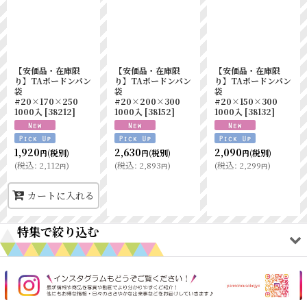
【安価品・在庫限
【安価品・在庫限
【安価品・在庫限
り】TAボードンパン
り】TAボードンパン
り】TAボードンパン
袋
袋
袋
#20×170×250
#20×200×300
#20×150×300
1000入
[
38212
]
1000入
[
38152
]
1000入
[
38132
]
1,920
2,630
2,090
(税別)
(税別)
(税別)
円
円
円
(
税込
:
2,112
)
(
税込
:
2,893
)
(
税込
:
2,299
)
円
円
円
カートに入れる
特集で絞り込む
オリジナルアイテム