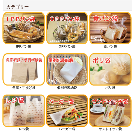
ワックスペーパー
カテゴリー
耐油紙袋商品
シンプルテイスト
クラフトテイスト
IPPパン袋
OPPパン袋
食パン袋
新規開店オススメセット
オススメ差別化アイテム
低コストタイプ
角底・手提げ袋
個別包装紙袋
ポリ袋
底マチ付きパン袋
横マチ付きパン袋
カッコイイ
カワイイ
レジ袋
バーガー袋
サンドイッチ袋