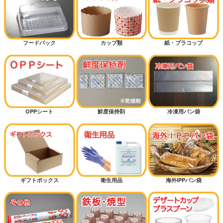
細長パン
カレーパン
フードパック
カップ類
紙・プラコップ
ハードパン
サンドイッチ
OPPシート
鮮度保持剤
冷凍用パン袋
マリトッツォ
ピザ
ギフトボックス
衛生用品
海外IPPパン袋
ミルクパン
シフォンケーキ