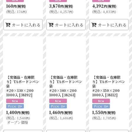
160
3,870
4,392
(税別)
(税別)
(税別)
円
円
円
(
税込
:
176
)
(
税込
:
4,257
)
(
税込
:
4,831
)
円
円
円
カートに入れる
カートに入れる
カートに入れる
【安価品・在庫限
【安価品・在庫限
【安価品・在庫限
り】TAボードンパン
り】TAボードンパン
り】TAボードンパン
袋
袋
袋
#20×130×200
#20×140×200
#20×150×200
1000入
[
38192
]
1000入
[
38261
]
1000入
[
38112
]
1,400
1,460
1,550
(税別)
(税別)
(税別)
円
円
円
(
税込
:
1,540
)
(
税込
:
1,606
)
(
税込
:
1,705
)
円
円
円
オープン価格