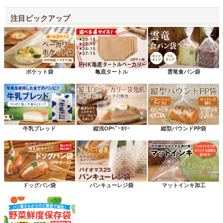
注目ピックアップ
ポケット袋
亀底タートル
雲竜食パン袋
牛乳ブレッド
縦浅OPﾍﾞｰｶﾘｰ
縦型パウンドPP袋
ドッグパン袋
パンキューレジ袋
マットインキ加工