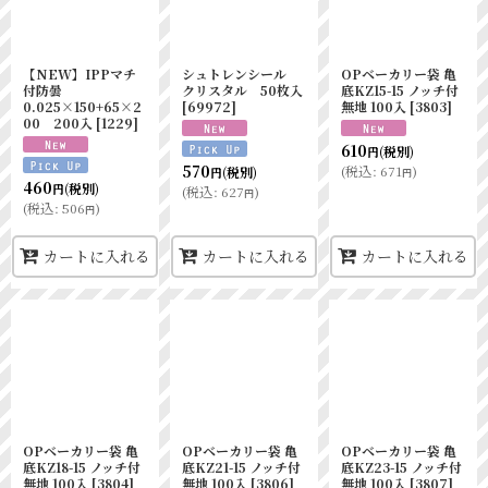
絞り込む
【NEW】IPPマチ
シュトレンシール
OPベーカリー袋 亀
付防曇
クリスタル 50枚入
底KZ15-15 ノッチ付
0.025×150+65×2
[
69972
]
無地 100入
[
3803
]
00 200入
[
1229
]
610
(税別)
円
570
(
税込
:
671
)
(税別)
円
円
460
(税別)
円
(
税込
:
627
)
円
(
税込
:
506
)
円
カートに入れる
カートに入れる
カートに入れる
OPベーカリー袋 亀
OPベーカリー袋 亀
OPベーカリー袋 亀
底KZ18-15 ノッチ付
底KZ21-15 ノッチ付
底KZ23-15 ノッチ付
無地 100入
[
3804
]
無地 100入
[
3806
]
無地 100入
[
3807
]