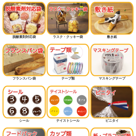
ギフトラッピング
ハロウィン
クリスマス
脱酸素剤対応袋
ラスク・クッキー袋
敷き紙
おむつ袋・防臭袋
メロンパン
ドッグパン
フランスパン袋
テープ類
マスキングテープ
菓子パン（保湿が必要なパン）
クロワッサン
バーガー
シール
テイストシール
ビニタイ
カンパーニュ（大きいパン）