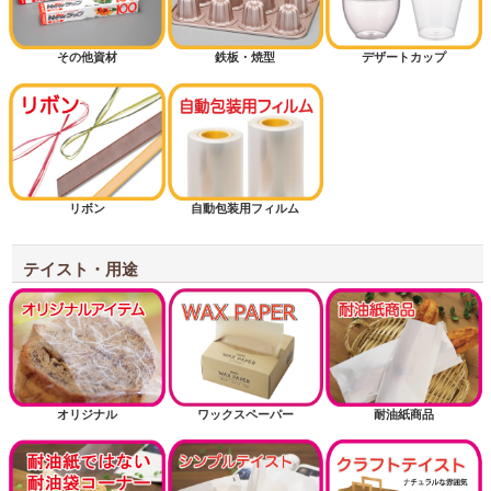
その他資材
鉄板・焼型
デザートカップ
マフィン
半斤用サイズから探す
1斤用サイズから探す
リボン
自動包装用フィルム
1.5斤用サイズから探す
2斤用サイズから探す
テイスト・用途
3斤用サイズから探す
掘り出し物
お正月
オリジナル
ワックスペーパー
耐油紙商品
耐油紙でない耐油袋商品（内面に樹脂フィルム）