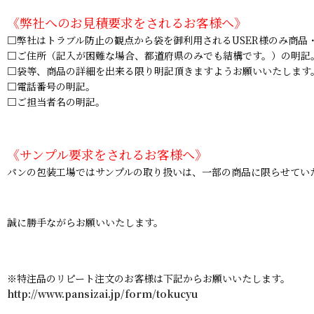
《弊社へのお見積要求をされるお客様へ》
□弊社はトラブル防止の観点から袋を御利用されるUSER様のみ商品
□ご住所（記入が困難な場合、都道府県のみでも結構です。）の明記
□袋等、商品の詳細を出来る限り明記頂きますようお願いいたします
□電話番号の明記。
□ご担当者名の明記。
《サンプル要求をされるお客様へ》
パンの包装工場ではサンプルの取り扱いは、一部の商品に限らせてい
誠に勝手ながらお願いいたします。
※特注品のリピート注文のお客様は下記からお願いいたします。
http://www.pansizai.jp/form/tokucyu