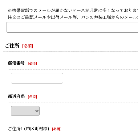
※携帯電話でのメールが届かないケースが非常に多くなっております。携
注文のご確認メールや出荷メール等、パンの包装工場からのメール
ご住所
[
必須
]
郵便番号
[
必須
]
都道府県
[
必須
]
ご住所1
(市区町村郡)
[
必須
]