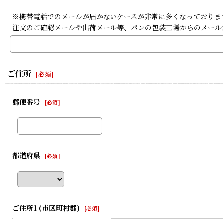
※携帯電話でのメールが届かないケースが非常に多くなっております。携
注文のご確認メールや出荷メール等、パンの包装工場からのメール
ご住所
[
必須
]
郵便番号
[
必須
]
都道府県
[
必須
]
ご住所1
(市区町村郡)
[
必須
]