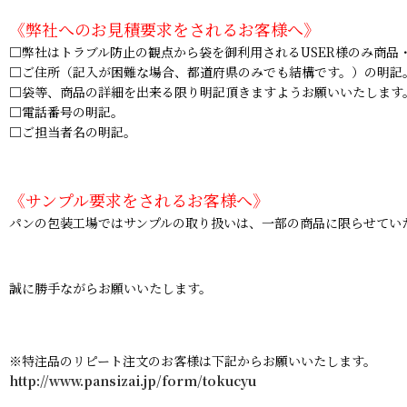
《弊社へのお見積要求をされるお客様へ》
□弊社はトラブル防止の観点から袋を御利用されるUSER様のみ商品
□ご住所（記入が困難な場合、都道府県のみでも結構です。）の明記
□袋等、商品の詳細を出来る限り明記頂きますようお願いいたします
□電話番号の明記。
□ご担当者名の明記。
《サンプル要求をされるお客様へ》
パンの包装工場ではサンプルの取り扱いは、一部の商品に限らせてい
誠に勝手ながらお願いいたします。
※特注品のリピート注文のお客様は下記からお願いいたします。
http://www.pansizai.jp/form/tokucyu