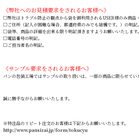
《弊社へのお見積要求をされるお客様へ》
□弊社はトラブル防止の観点から袋を御利用されるUSER様のみ商品
□ご住所（記入が困難な場合、都道府県のみでも結構です。）の明記
□袋等、商品の詳細を出来る限り明記頂きますようお願いいたします
□電話番号の明記。
□ご担当者名の明記。
《サンプル要求をされるお客様へ》
パンの包装工場ではサンプルの取り扱いは、一部の商品に限らせてい
誠に勝手ながらお願いいたします。
※特注品のリピート注文のお客様は下記からお願いいたします。
http://www.pansizai.jp/form/tokucyu