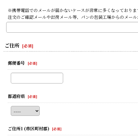
※携帯電話でのメールが届かないケースが非常に多くなっております。携
注文のご確認メールや出荷メール等、パンの包装工場からのメール
ご住所
[
必須
]
郵便番号
[
必須
]
都道府県
[
必須
]
ご住所1
(市区町村郡)
[
必須
]