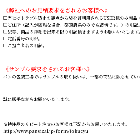
《弊社へのお見積要求をされるお客様へ》
□弊社はトラブル防止の観点から袋を御利用されるUSER様のみ商品
□ご住所（記入が困難な場合、都道府県のみでも結構です。）の明記
□袋等、商品の詳細を出来る限り明記頂きますようお願いいたします
□電話番号の明記。
□ご担当者名の明記。
《サンプル要求をされるお客様へ》
パンの包装工場ではサンプルの取り扱いは、一部の商品に限らせてい
誠に勝手ながらお願いいたします。
※特注品のリピート注文のお客様は下記からお願いいたします。
http://www.pansizai.jp/form/tokucyu