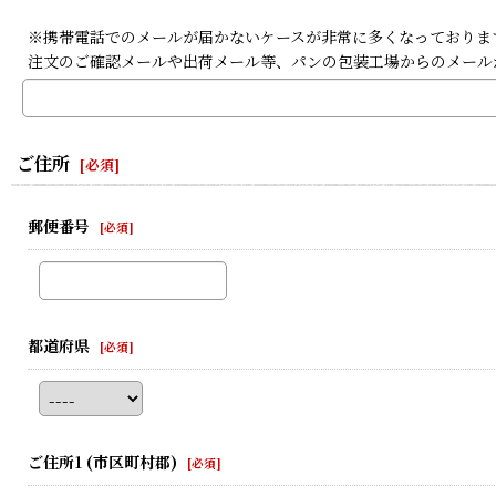
※携帯電話でのメールが届かないケースが非常に多くなっております。携
注文のご確認メールや出荷メール等、パンの包装工場からのメール
ご住所
[
必須
]
郵便番号
[
必須
]
都道府県
[
必須
]
ご住所1
(市区町村郡)
[
必須
]