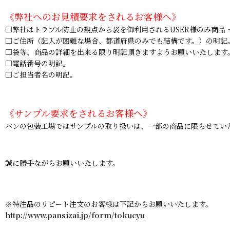
《弊社へのお見積要求をされるお客様へ》
□弊社はトラブル防止の観点から袋を御利用されるUSER様のみ商品
□ご住所（記入が困難な場合、都道府県のみでも結構です。）の明記
□袋等、商品の詳細を出来る限り明記頂きますようお願いいたします
□電話番号の明記。
□ご担当者名の明記。
《サンプル要求をされるお客様へ》
パンの包装工場ではサンプルの取り扱いは、一部の商品に限らせてい
誠に勝手ながらお願いいたします。
※特注品のリピート注文のお客様は下記からお願いいたします。
http://www.pansizai.jp/form/tokucyu