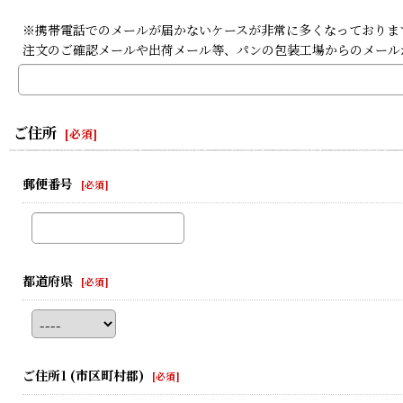
※携帯電話でのメールが届かないケースが非常に多くなっております。携
注文のご確認メールや出荷メール等、パンの包装工場からのメール
ご住所
[
必須
]
郵便番号
[
必須
]
都道府県
[
必須
]
ご住所1
(市区町村郡)
[
必須
]