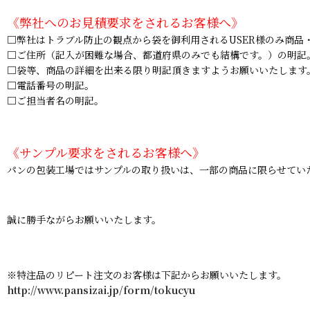
《弊社へのお見積要求をされるお客様へ》
□弊社はトラブル防止の観点から袋を御利用されるUSER様のみ商品
□ご住所（記入が困難な場合、都道府県のみでも結構です。）の明記
□袋等、商品の詳細を出来る限り明記頂きますようお願いいたします
□電話番号の明記。
□ご担当者名の明記。
《サンプル要求をされるお客様へ》
パンの包装工場ではサンプルの取り扱いは、一部の商品に限らせてい
誠に勝手ながらお願いいたします。
※特注品のリピート注文のお客様は下記からお願いいたします。
http://www.pansizai.jp/form/tokucyu