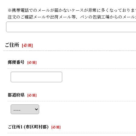
※携帯電話でのメールが届かないケースが非常に多くなっております。携
注文のご確認メールや出荷メール等、パンの包装工場からのメール
ご住所
[
必須
]
郵便番号
[
必須
]
都道府県
[
必須
]
ご住所1
(市区町村郡)
[
必須
]