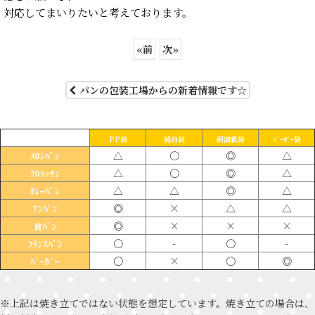
対応してまいりたいと考えております。
«
前
次
»
パンの包装工場からの新着情報です☆
PP袋
純白袋
耐油紙袋
ﾊﾞｰｶﾞｰ袋
△
〇
◎
△
ﾒﾛﾝﾊﾟﾝ
△
〇
◎
△
ｸﾛﾜｯｻﾝ
△
△
◎
△
ｶﾚｰﾊﾟﾝ
◎
×
△
△
ｱﾝﾊﾟﾝ
◎
×
×
×
食ﾊﾟﾝ
〇
-
〇
-
ﾌﾗﾝｽﾊﾟﾝ
〇
×
〇
◎
ﾊﾞｰｶﾞｰ
※上記は焼き立てではない状態を想定しています。焼き立ての場合は、