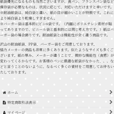
紙袋優先になるものも当然ございますが、食パン、フランスパン袋など
保存袋が必要なものは、状況に応じて、対応いただけますと幸いです。
※耐油紙袋は、純白袋と違い、紙の目が細かいことが特徴です。これに
より純白袋より乾燥しすぎません。
※バーガー袋は基本的にﾋﾞﾆｰﾙ袋です。（内面にポリエチレン素材が貼
ってありますので、ビニール袋と基本的には同じ考え方です。）紙はバ
ーガー袋の場合飾りです。耐油紙袋とは機能性が全く違う商品です。
沢山の耐油紙袋、PP袋、バーガー袋をご用意しております。
協力メーカーの商品も非常に多くあります。似たようなサイズも多くご
ざいます。紙の厚み、メーカーが違うことで、微妙な機能性（食感）が
変わってくるからです。お客様のパンに最適な紙袋がなかった、、、な
どと言うことのないように、なるべく多くの資材をご用意してお待ちい
たしております。
ホーム
特定商取引法表示
マイページ