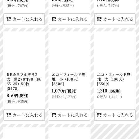
(
税込
:
767
)
(
税込
:
935
)
(
税込
:
767
)
円
円
円
カートに入れる
カートに入れる
カートに入れる
KBカラフルデリ2
エコ・フィールド無
エコ・フィールド無
大 黒270*190（底
地 小（100入）
地 大（100入）
35+35）50枚
[
5508
]
[
5509
]
[
5478
]
1,070
1,310
(税別)
(税別)
円
円
850
(税別)
円
(
税込
:
1,177
)
(
税込
:
1,441
)
円
円
(
税込
:
935
)
円
カートに入れる
カートに入れる
カートに入れる