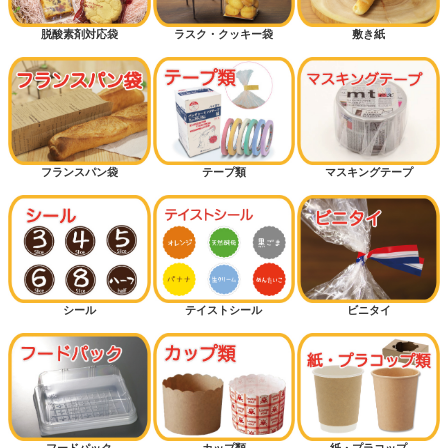
脱酸素剤対応袋
ラスク・クッキー袋
敷き紙
フランスパン袋
テープ類
マスキングテープ
シール
テイストシール
ビニタイ
フードパック
カップ類
紙・プラコップ