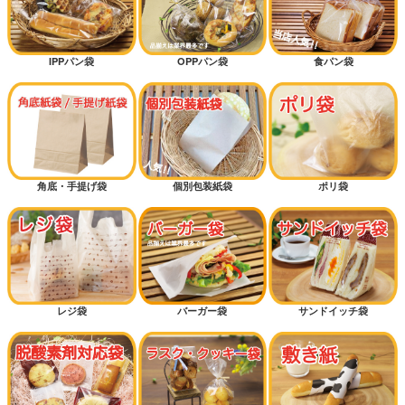
IPPパン袋
OPPパン袋
食パン袋
角底・手提げ袋
個別包装紙袋
ポリ袋
レジ袋
バーガー袋
サンドイッチ袋