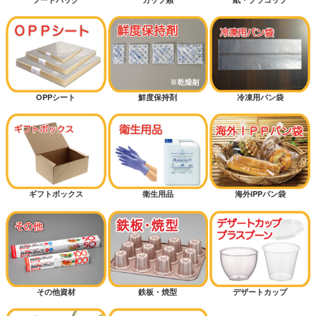
OPPシート
鮮度保持剤
冷凍用パン袋
ギフトボックス
衛生用品
海外IPPパン袋
その他資材
鉄板・焼型
デザートカップ