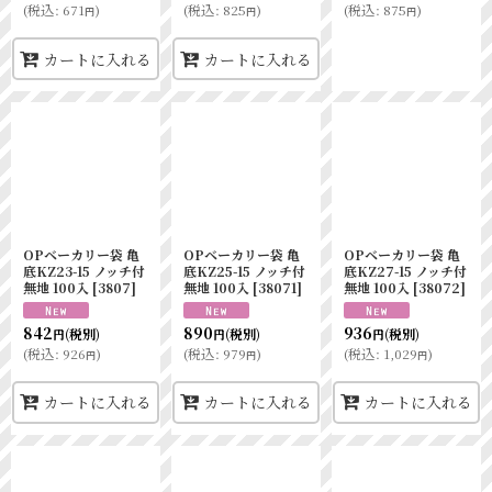
(
税込
:
671
)
(
税込
:
825
)
(
税込
:
875
)
円
円
円
カートに入れる
カートに入れる
OPベーカリー袋 亀
OPベーカリー袋 亀
OPベーカリー袋 亀
底KZ23-15 ノッチ付
底KZ25-15 ノッチ付
底KZ27-15 ノッチ付
無地 100入
[
3807
]
無地 100入
[
38071
]
無地 100入
[
38072
]
842
890
936
(税別)
(税別)
(税別)
円
円
円
(
税込
:
926
)
(
税込
:
979
)
(
税込
:
1,029
)
円
円
円
カートに入れる
カートに入れる
カートに入れる