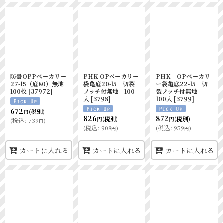
防曇OPPベーカリー
PHK OPベーカリー
PHK OPベーカリ
27-15（底80）無地
袋亀底20-15 切裂
ー袋亀底22-15 切
100枚
[
37972
]
ノッチ付無地 100
裂ノッチ付無地
入
[
3798
]
100入
[
3799
]
672
(税別)
円
826
872
(税別)
(税別)
円
円
(
税込
:
739
)
円
(
税込
:
908
)
(
税込
:
959
)
円
円
カートに入れる
カートに入れる
カートに入れる