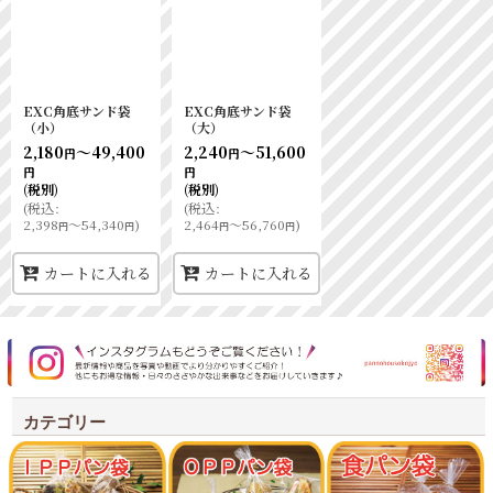
EXC角底サンド袋
EXC角底サンド袋
（小）
（大）
2,180
～49,400
2,240
～51,600
円
円
円
円
(税別)
(税別)
(
税込
:
(
税込
:
2,398
～54,340
)
2,464
～56,760
)
円
円
円
円
カートに入れる
カートに入れる
カテゴリー