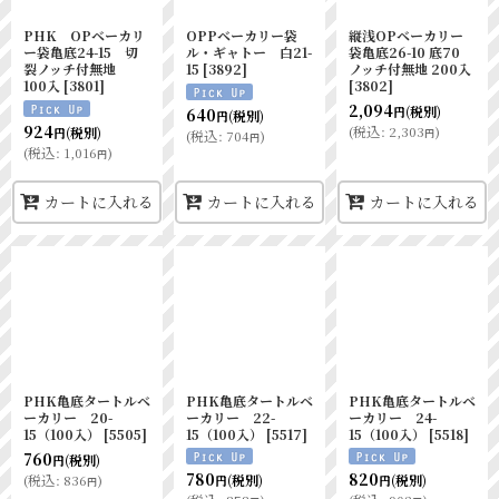
PHK OPベーカリ
OPPベーカリー袋
縦浅OPベーカリー
ー袋亀底24-15 切
ル・ギャトー 白21-
袋亀底26-10 底70
裂ノッチ付無地
15
[
3892
]
ノッチ付無地 200入
100入
[
3801
]
[
3802
]
2,094
(税別)
640
円
(税別)
円
924
(
税込
:
2,303
)
(税別)
円
円
(
税込
:
704
)
円
(
税込
:
1,016
)
円
カートに入れる
カートに入れる
カートに入れる
PHK亀底タートルベ
PHK亀底タートルベ
PHK亀底タートルベ
ーカリー 20-
ーカリー 22-
ーカリー 24-
15（100入）
[
5505
]
15（100入）
[
5517
]
15（100入）
[
5518
]
760
(税別)
円
780
820
(
税込
:
836
)
(税別)
(税別)
円
円
円