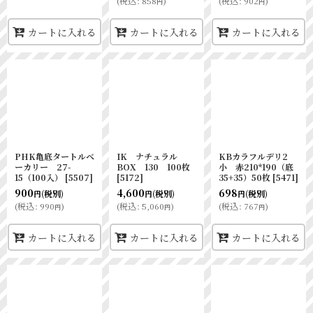
(
税込
:
858
)
(
税込
:
902
)
円
円
カートに入れる
カートに入れる
カートに入れる
PHK亀底タートルベ
IK ナチュラル
KBカラフルデリ2
ーカリー 27-
BOX 130 100枚
小 赤210*190（底
15（100入）
[
5507
]
[
5172
]
35+35）50枚
[
5471
]
900
4,600
698
(税別)
(税別)
(税別)
円
円
円
(
税込
:
990
)
(
税込
:
5,060
)
(
税込
:
767
)
円
円
円
カートに入れる
カートに入れる
カートに入れる