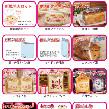
新規開店セット
差別化アイテム
低コスト追求
底マチ付きパン袋
サイドマチ付袋
カッコイイ系
カワイイ系
ギフトラッピング
ハロウィーン