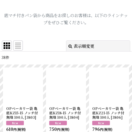
底マチ付きパン袋から商品をお探しのお客様は、以下のラインナッ
プをぜひご覧ください。
表示順変更
閉じる
38
件
表示数
:
並び順
:
絞り込む
OPベーカリー袋 亀
OPベーカリー袋 亀
OPベーカリー袋 亀
底KZ15-15 ノッチ付
底KZ18-15 ノッチ付
底KZ21-15 ノッチ付
無地 100入
[
3803
]
無地 100入
[
3804
]
無地 100入
[
3806
]
610
750
796
(税別)
(税別)
(税別)
円
円
円