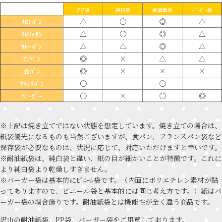
PP袋
純白袋
耐油紙袋
ﾊﾞｰｶﾞｰ袋
△
〇
◎
△
ﾒﾛﾝﾊﾟﾝ
△
〇
◎
△
ｸﾛﾜｯｻﾝ
△
△
◎
△
ｶﾚｰﾊﾟﾝ
◎
×
△
△
ｱﾝﾊﾟﾝ
◎
×
×
×
食ﾊﾟﾝ
〇
-
〇
-
ﾌﾗﾝｽﾊﾟﾝ
〇
×
〇
◎
ﾊﾞｰｶﾞｰ
※上記は焼き立てではない状態を想定しています。焼き立ての場合は、
紙袋優先になるものも当然ございますが、食パン、フランスパン袋など
保存袋が必要なものは、状況に応じて、対応いただけますと幸いです。
※耐油紙袋は、純白袋と違い、紙の目が細かいことが特徴です。これに
より純白袋より乾燥しすぎません。
※バーガー袋は基本的にﾋﾞﾆｰﾙ袋です。（内面にポリエチレン素材が貼
ってありますので、ビニール袋と基本的には同じ考え方です。）紙はバ
ーガー袋の場合飾りです。耐油紙袋とは機能性が全く違う商品です。
沢山の耐油紙袋、PP袋、バーガー袋をご用意しております。