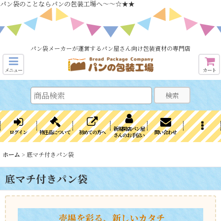
パン袋のことならパンの包装工場へ～～☆★★
パン袋メーカーが運営するパン屋さん向け包装資材の専門店
メニュー
カート
検索
新規開店パン屋
ログイン
特注品について
初めての方へ
問い合わせ
さんのお手伝い
ホーム
>
底マチ付きパン袋
底マチ付きパン袋
売場を彩る、新しいカタチ