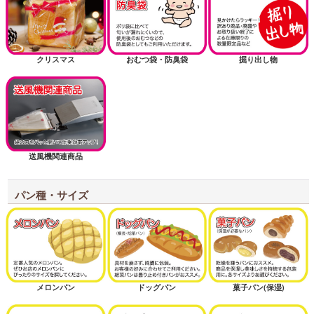
クリスマス
おむつ袋・防臭袋
掘り出し物
送風機関連商品
パン種・サイズ
メロンパン
ドッグパン
菓子パン(保湿)