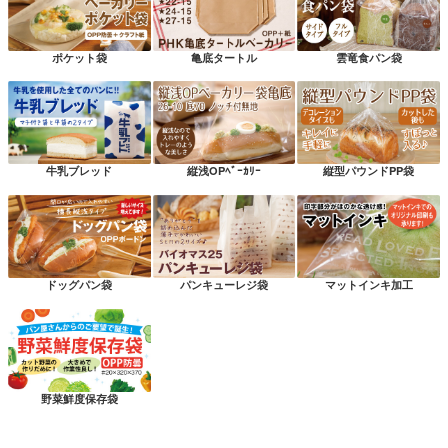
ポケット袋
亀底タートル
雲竜食パン袋
牛乳ブレッド
縦浅OPﾍﾞｰｶﾘｰ
縦型パウンドPP袋
ドッグパン袋
パンキューレジ袋
マットインキ加工
野菜鮮度保存袋