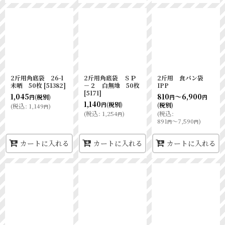
2斤用角底袋 26-1
2斤用角底袋 ＳＰ
2斤用 食パン袋
未晒 50枚
[
51382
]
－２ 白無地 50枚
IPP
[
5171
]
1,045
810
～6,900
(税別)
円
円
円
1,140
(税別)
(税別)
円
(
税込
:
1,149
)
円
(
税込
:
1,254
)
(
税込
:
円
891
～7,590
)
円
円
カートに入れる
カートに入れる
カートに入れる