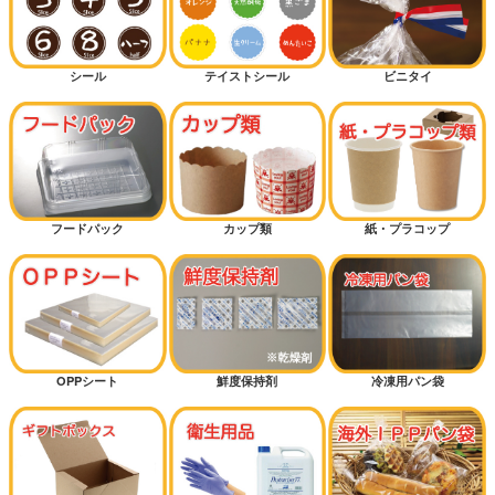
シール
テイストシール
ビニタイ
フードパック
カップ類
紙・プラコップ
OPPシート
鮮度保持剤
冷凍用パン袋