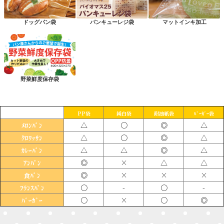
ドッグパン袋
パンキューレジ袋
マットインキ加工
野菜鮮度保存袋
PP袋
純白袋
耐油紙袋
ﾊﾞｰｶﾞｰ袋
△
〇
◎
△
ﾒﾛﾝﾊﾟﾝ
△
〇
◎
△
ｸﾛﾜｯｻﾝ
△
△
◎
△
ｶﾚｰﾊﾟﾝ
◎
×
△
△
ｱﾝﾊﾟﾝ
◎
×
×
×
食ﾊﾟﾝ
〇
-
〇
-
ﾌﾗﾝｽﾊﾟﾝ
〇
×
〇
◎
ﾊﾞｰｶﾞｰ