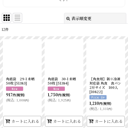
表示順変更
閉じる
12
件
表示数
:
並び順
:
絞り込む
角底袋 29-1 未晒
角底袋 30-1 未晒
【角食用】新※冷凍
50枚
[
51383
]
50枚
[
51384
]
対応袋 角食 食パン
2斤サイズ 100入
[
10822
]
917
1,750
(税別)
(税別)
円
円
(
税込
:
1,008
)
(
税込
:
1,925
)
円
円
1,210
(税別)
円
(
税込
:
1,331
)
円
カートに入れる
カートに入れる
カートに入れる