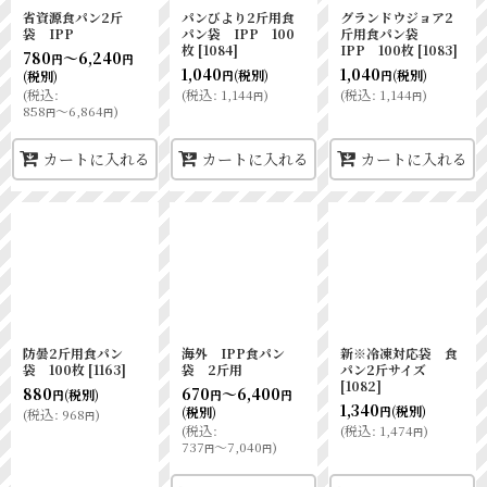
省資源食パン2斤
パンびより2斤用食
グランドウジョア2
袋 IPP
パン袋 IPP 100
斤用食パン袋
枚
[
1084
]
IPP 100枚
[
1083
]
780
～6,240
円
円
1,040
1,040
(税別)
(税別)
(税別)
円
円
(
税込
:
(
税込
:
1,144
)
(
税込
:
1,144
)
円
円
858
～6,864
)
円
円
カートに入れる
カートに入れる
カートに入れる
防曇2斤用食パン
海外 IPP食パン
新※冷凍対応袋 食
袋 100枚
[
1163
]
袋 2斤用
パン2斤サイズ
[
1082
]
880
670
～6,400
(税別)
円
円
円
1,340
(税別)
(税別)
円
(
税込
:
968
)
円
(
税込
:
(
税込
:
1,474
)
円
737
～7,040
)
円
円