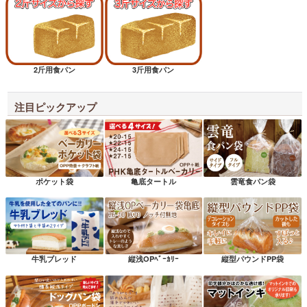
2斤用食パン
3斤用食パン
注目ピックアップ
ポケット袋
亀底タートル
雲竜食パン袋
牛乳ブレッド
縦浅OPﾍﾞｰｶﾘｰ
縦型パウンドPP袋