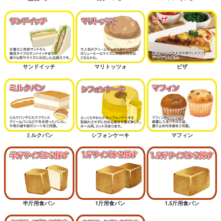
サンドイッチ
マリトッツォ
ピザ
ミルクパン
シフォンケーキ
マフィン
半斤用食パン
1斤用食パン
1.5斤用食パン