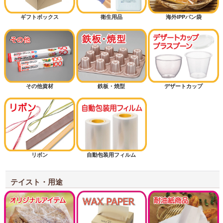
ギフトボックス
衛生用品
海外IPPパン袋
その他資材
鉄板・焼型
デザートカップ
リボン
自動包装用フィルム
テイスト・用途