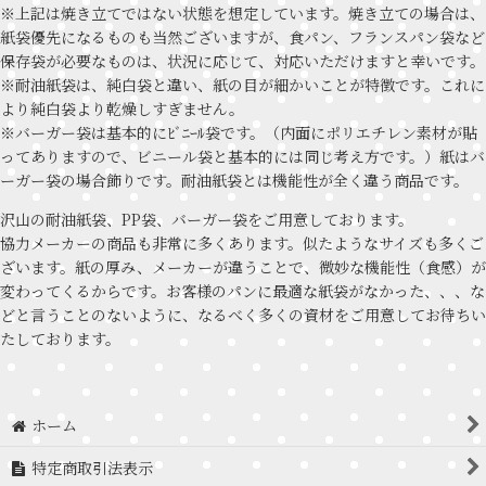
※上記は焼き立てではない状態を想定しています。焼き立ての場合は、
紙袋優先になるものも当然ございますが、食パン、フランスパン袋など
保存袋が必要なものは、状況に応じて、対応いただけますと幸いです。
※耐油紙袋は、純白袋と違い、紙の目が細かいことが特徴です。これに
より純白袋より乾燥しすぎません。
※バーガー袋は基本的にﾋﾞﾆｰﾙ袋です。（内面にポリエチレン素材が貼
ってありますので、ビニール袋と基本的には同じ考え方です。）紙はバ
ーガー袋の場合飾りです。耐油紙袋とは機能性が全く違う商品です。
沢山の耐油紙袋、PP袋、バーガー袋をご用意しております。
協力メーカーの商品も非常に多くあります。似たようなサイズも多くご
ざいます。紙の厚み、メーカーが違うことで、微妙な機能性（食感）が
変わってくるからです。お客様のパンに最適な紙袋がなかった、、、な
どと言うことのないように、なるべく多くの資材をご用意してお待ちい
たしております。
ホーム
特定商取引法表示