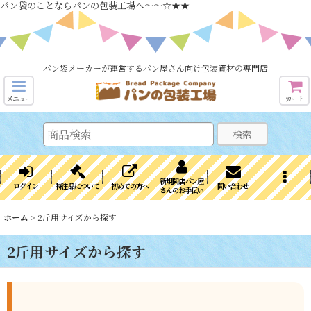
パン袋のことならパンの包装工場へ～～☆★★
パン袋メーカーが運営するパン屋さん向け包装資材の専門店
メニュー
カート
検索
新規開店パン屋
ログイン
特注品について
初めての方へ
問い合わせ
さんのお手伝い
ホーム
>
2斤用サイズから探す
2斤用サイズから探す