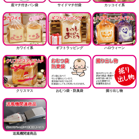
底マチ付きパン袋
サイドマチ付袋
カッコイイ系
カワイイ系
ギフトラッピング
ハロウィーン
クリスマス
おむつ袋・防臭袋
掘り出し物
送風機関連商品