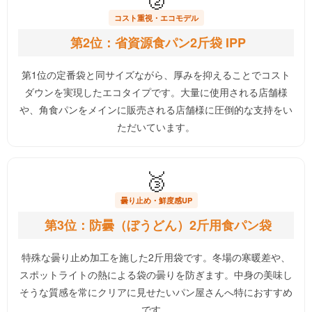
コスト重視・エコモデル
第2位：省資源食パン2斤袋 IPP
第1位の定番袋と同サイズながら、厚みを抑えることでコスト
ダウンを実現したエコタイプです。大量に使用される店舗様
や、角食パンをメインに販売される店舗様に圧倒的な支持をい
ただいています。
🥉
曇り止め・鮮度感UP
第3位：防曇（ぼうどん）2斤用食パン袋
特殊な曇り止め加工を施した2斤用袋です。冬場の寒暖差や、
スポットライトの熱による袋の曇りを防ぎます。中身の美味し
そうな質感を常にクリアに見せたいパン屋さんへ特におすすめ
です。