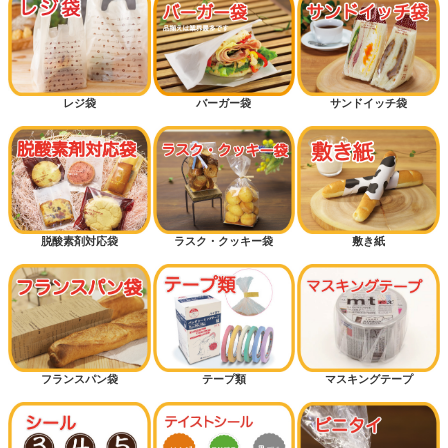
レジ袋
バーガー袋
サンドイッチ袋
脱酸素剤対応袋
ラスク・クッキー袋
敷き紙
フランスパン袋
テープ類
マスキングテープ