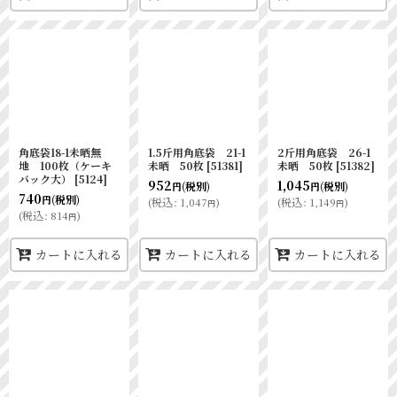
角底袋18-1未晒無
1.5斤用角底袋 21-1
2斤用角底袋 26-1
地 100枚（ケーキ
未晒 50枚
[
51381
]
未晒 50枚
[
51382
]
バック大）
[
5124
]
952
1,045
(税別)
(税別)
円
円
740
(税別)
円
(
税込
:
1,047
)
(
税込
:
1,149
)
円
円
(
税込
:
814
)
円
カートに入れる
カートに入れる
カートに入れる