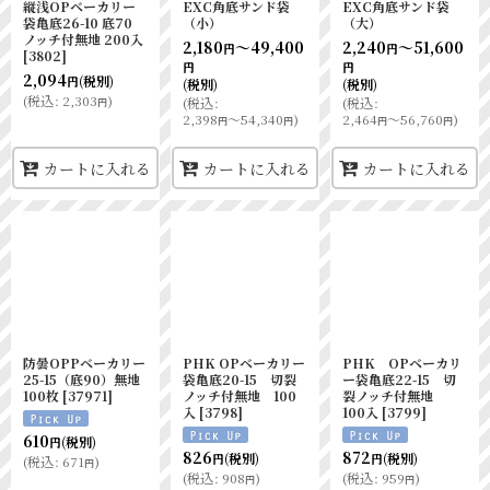
縦浅OPベーカリー
EXC角底サンド袋
EXC角底サンド袋
袋亀底26-10 底70
（小）
（大）
ノッチ付無地 200入
2,180
～49,400
2,240
～51,600
円
円
[
3802
]
円
円
2,094
(税別)
円
(税別)
(税別)
(
税込
:
2,303
)
(
税込
:
(
税込
:
円
2,398
～54,340
)
2,464
～56,760
)
円
円
円
円
カートに入れる
カートに入れる
カートに入れる
防曇OPPベーカリー
PHK OPベーカリー
PHK OPベーカリ
25-15（底90）無地
袋亀底20-15 切裂
ー袋亀底22-15 切
100枚
[
37971
]
ノッチ付無地 100
裂ノッチ付無地
入
[
3798
]
100入
[
3799
]
610
(税別)
円
826
872
(税別)
(税別)
円
円
(
税込
:
671
)
円
(
税込
:
908
)
(
税込
:
959
)
円
円