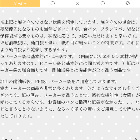
〇
×
〇
◎
ﾊﾞｰｶﾞｰ
※上記は焼き立てではない状態を想定しています。焼き立ての場合は、
紙袋優先になるものも当然ございますが、食パン、フランスパン袋など
保存袋が必要なものは、状況に応じて、対応いただけますと幸いです。
※耐油紙袋は、純白袋と違い、紙の目が細かいことが特徴です。これに
より純白袋より乾燥しすぎません。
※バーガー袋は基本的にﾋﾞﾆｰﾙ袋です。（内面にポリエチレン素材が貼
ってありますので、ビニール袋と基本的には同じ考え方です。）紙はバ
ーガー袋の場合飾りです。耐油紙袋とは機能性が全く違う商品です。
沢山の耐油紙袋、PP袋、バーガー袋をご用意しております。
協力メーカーの商品も非常に多くあります。似たようなサイズも多くご
ざいます。紙の厚み、メーカーが違うことで、微妙な機能性（食感）が
変わってくるからです。お客様のパンに最適な紙袋がなかった、、、な
どと言うことのないように、なるべく多くの資材をご用意してお待ちい
たしております。