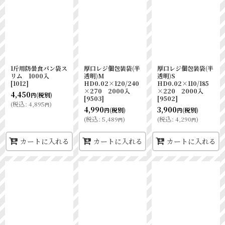
1斤用防曇食パン袋ス
厚口レジ個包装袋(半
厚口レジ個包装袋(半
リム 1000入
透明)M
透明)S
[
1012
]
HD0.02×120/240
HD0.02×110/185
×270 2000入
×220 2000入
4,450
(税別)
円
[
9503
]
[
9502
]
(
税込
:
4,895
)
円
4,990
3,900
(税別)
(税別)
円
円
(
税込
:
5,489
)
(
税込
:
4,290
)
円
円
カートに入れる
カートに入れる
カートに入れる