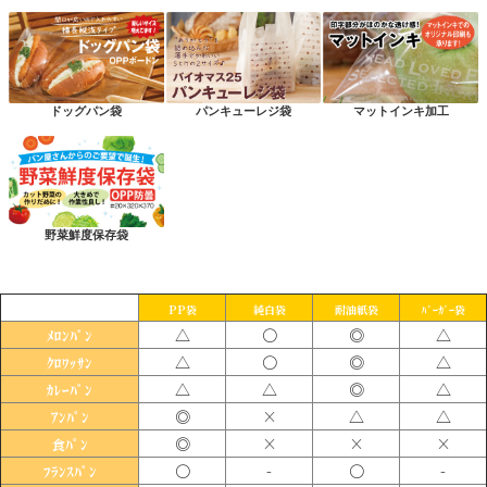
ドッグパン袋
パンキューレジ袋
マットインキ加工
野菜鮮度保存袋
PP袋
純白袋
耐油紙袋
ﾊﾞｰｶﾞｰ袋
△
〇
◎
△
ﾒﾛﾝﾊﾟﾝ
△
〇
◎
△
ｸﾛﾜｯｻﾝ
△
△
◎
△
ｶﾚｰﾊﾟﾝ
◎
×
△
△
ｱﾝﾊﾟﾝ
◎
×
×
×
食ﾊﾟﾝ
〇
-
〇
-
ﾌﾗﾝｽﾊﾟﾝ