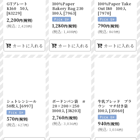
GTプレート
100％Paper
100％Paper Take
K160 50入
Bakery Bag 230
Out 180 100入
[
83229
]
100入
[
7963
]
[
7970
]
2,200
(税別)
円
1,280
790
(
税込
:
2,420
)
(税別)
(税別)
円
円
円
(
税込
:
1,408
)
(
税込
:
869
)
円
円
カートに入れる
カートに入れる
カートに入れる
シュトレンシール
ボードンパン袋 ＃
牛乳ブレッド ブラ
50枚入
[
6997
]
20×200×250
ウン マチ付き袋
1000入
[
38203
]
100入
[
35060
]
2,760
(税別)
570
円
(税別)
円
940
(
税込
:
3,036
)
(税別)
円
円
(
税込
:
627
)
円
(
税込
:
1,034
)
円