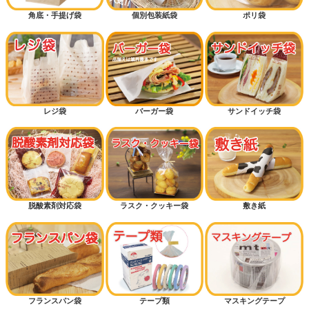
角底・手提げ袋
個別包装紙袋
ポリ袋
レジ袋
バーガー袋
サンドイッチ袋
脱酸素剤対応袋
ラスク・クッキー袋
敷き紙
フランスパン袋
テープ類
マスキングテープ