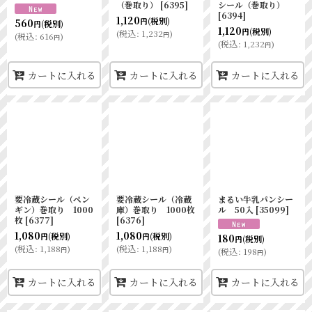
（巻取り）
[
6395
]
シール（巻取り）
[
6394
]
1,120
(税別)
560
円
(税別)
円
1,120
(税別)
円
(
税込
:
1,232
)
円
(
税込
:
616
)
円
(
税込
:
1,232
)
円
カートに入れる
カートに入れる
カートに入れる
要冷蔵シール（ペン
要冷蔵シール（冷蔵
まるい牛乳パンシー
ギン）巻取り 1000
庫）巻取り 1000枚
ル 50入
[
35099
]
枚
[
6377
]
[
6376
]
1,080
1,080
(税別)
(税別)
180
円
円
(税別)
円
(
税込
:
1,188
)
(
税込
:
1,188
)
円
円
(
税込
:
198
)
円
カートに入れる
カートに入れる
カートに入れる