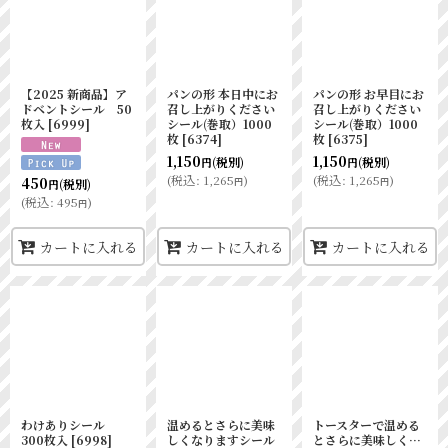
【2025 新商品】ア
パンの形 本日中にお
パンの形 お早目にお
ドベントシール 50
召し上がりください
召し上がりください
枚入
[
6999
]
シール(巻取）1000
シール(巻取）1000
枚
[
6374
]
枚
[
6375
]
1,150
1,150
(税別)
(税別)
円
円
(
税込
:
1,265
)
(
税込
:
1,265
)
450
円
円
(税別)
円
(
税込
:
495
)
円
カートに入れる
カートに入れる
カートに入れる
わけありシール
温めるとさらに美味
トースターで温める
300枚入
[
6998
]
しくなりますシール
とさらに美味しく…