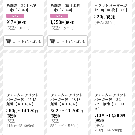
角底袋 29-1 未晒
角底袋 30-1 未晒
クラフトバーガー袋
50枚
[
51383
]
50枚
[
51384
]
120角 100枚
[
5371
]
320
(税別)
円
917
1,750
(
税込
:
352
)
(税別)
(税別)
円
円
円
(
税込
:
1,008
)
(
税込
:
1,925
)
円
円
カートに入れる
カートに入れる
クォータークラフト
クォータークラフト
クォータークラフト
バーガー袋 15-15
バーガー袋 18-18
バーガー袋 22-
無地【ＫＩＲＡ】
無地【ＫＩＲＡ】
22 無地【ＫＩＲ
Ａ】
380
～14,190
502
～13,200
円
円
円
円
710
～13,300
(税別)
(税別)
円
円
(税別)
(
税込
:
(
税込
:
418
～15,609
)
552
～14,520
)
(
税込
:
円
円
円
円
781
～14,630
)
円
円