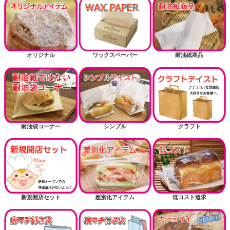
オリジナル
ワックスペーパー
耐油紙商品
耐油袋コーナー
シンプル
クラフト
新規開店セット
差別化アイテム
低コスト追求