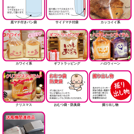
底マチ付きパン袋
サイドマチ付袋
カッコイイ系
カワイイ系
ギフトラッピング
ハロウィーン
クリスマス
おむつ袋・防臭袋
掘り出し物