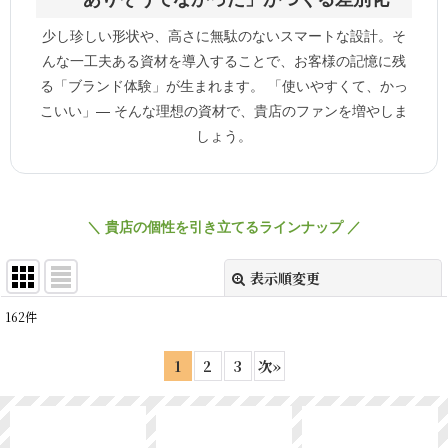
少し珍しい形状や、高さに無駄のないスマートな設計。そ
んな一工夫ある資材を導入することで、お客様の記憶に残
る「ブランド体験」が生まれます。 「使いやすくて、かっ
こいい」— そんな理想の資材で、貴店のファンを増やしま
しょう。
＼ 貴店の個性を引き立てるラインナップ ／
表示順変更
閉じる
162
件
表示数
:
1
2
3
次
»
並び順
:
絞り込む