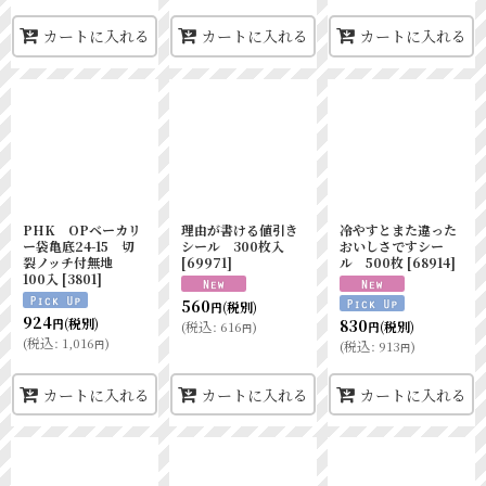
カートに入れる
カートに入れる
カートに入れる
PHK OPベーカリ
理由が書ける値引き
冷やすとまた違った
ー袋亀底24-15 切
シール 300枚入
おいしさですシー
裂ノッチ付無地
[
69971
]
ル 500枚
[
68914
]
100入
[
3801
]
560
(税別)
円
924
(税別)
830
円
(
税込
:
616
)
(税別)
円
円
(
税込
:
1,016
)
円
(
税込
:
913
)
円
カートに入れる
カートに入れる
カートに入れる