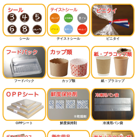
シール
テイストシール
ビニタイ
フードパック
カップ類
紙・プラコップ
OPPシート
鮮度保持剤
冷凍用パン袋