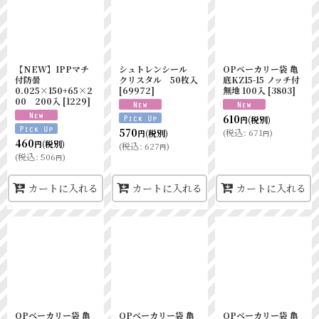
【NEW】IPPマチ
シュトレンシール
OPベーカリー袋 亀
付防曇
クリスタル 50枚入
底KZ15-15 ノッチ付
0.025×150+65×2
[
69972
]
無地 100入
[
3803
]
00 200入
[
1229
]
610
(税別)
円
570
(
税込
:
671
)
(税別)
円
円
460
(税別)
円
(
税込
:
627
)
円
(
税込
:
506
)
円
カートに入れる
カートに入れる
カートに入れる
OPベーカリー袋 亀
OPベーカリー袋 亀
OPベーカリー袋 亀