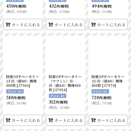
450
432
494
(税別)
(税別)
(税別)
円
円
円
(
税込
:
495
)
(
税込
:
475
)
(
税込
:
543
)
円
円
円
カートに入れる
カートに入れる
カートに入れる
防曇OPPベーカリー
防曇OPPベーカリー
防曇OPPベーカリー
21-15（底80）無地
（マフィン）11-
32-15（底80）無地
100枚
[
37961
]
15（底60）無地100
100枚
[
37974
]
枚
[
37954
]
510
720
(税別)
(税別)
円
円
312
(税別)
円
(
税込
:
561
)
(
税込
:
792
)
円
円
(
税込
:
343
)
円
カートに入れる
カートに入れる
カートに入れる