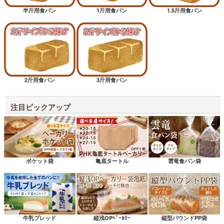
半斤用食パン
1斤用食パン
1.5斤用食パン
2斤用食パン
3斤用食パン
注目ピックアップ
ポケット袋
亀底タートル
雲竜食パン袋
牛乳ブレッド
縦浅OPﾍﾞｰｶﾘｰ
縦型パウンドPP袋