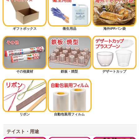
ギフトボックス
衛生用品
海外IPPパン袋
その他資材
鉄板・焼型
デザートカップ
リボン
自動包装用フィルム
テイスト・用途