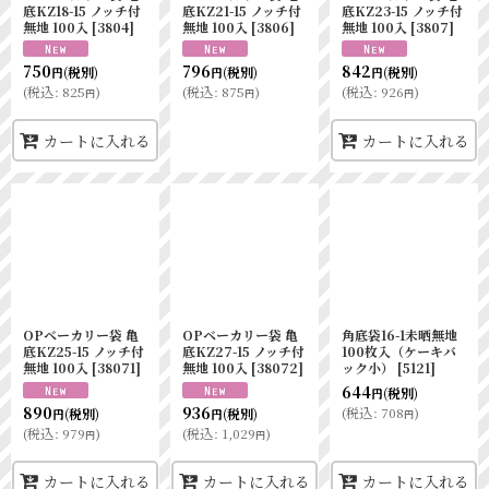
底KZ18-15 ノッチ付
底KZ21-15 ノッチ付
底KZ23-15 ノッチ付
無地 100入
[
3804
]
無地 100入
[
3806
]
無地 100入
[
3807
]
750
796
842
(税別)
(税別)
(税別)
円
円
円
(
税込
:
825
)
(
税込
:
875
)
(
税込
:
926
)
円
円
円
カートに入れる
カートに入れる
OPベーカリー袋 亀
OPベーカリー袋 亀
角底袋16-1未晒無地
底KZ25-15 ノッチ付
底KZ27-15 ノッチ付
100枚入（ケーキバ
無地 100入
[
38071
]
無地 100入
[
38072
]
ック小）
[
5121
]
644
(税別)
円
890
936
(
税込
:
708
)
(税別)
(税別)
円
円
円
(
税込
:
979
)
(
税込
:
1,029
)
円
円
カートに入れる
カートに入れる
カートに入れる