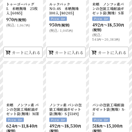
トゥーゴーバッグ
ルックバック
未晒 ノンフッ素パ
L 未晒無地 25枚
NO.4S 未晒無地
ンの包装工場耐油ガ
入
[
6085
]
100入
[
80205
]
ゼット袋(無地）S茶
970
(税別)
円
950
492
～18,530
(
税込
:
1,067
)
(税別)
円
円
円
円
(税別)
(
税込
:
1,045
)
円
(
税込
:
541
～20,383
)
円
円
カートに入れる
カートに入れる
カートに入れる
未晒 ノンフッ素 パ
ノンフッ素 パンの包
パンの包装工場耐油
ンの包装工場耐油ガ
装工場耐油ガゼット
ガゼット袋(無地）S-
ゼット袋(無地）M茶
袋(無地）S
[
5149
]
2
624
～11,840
492
～18,530
518
～15,100
円
円
円
円
円
円
(税別)
(税別)
(税別)