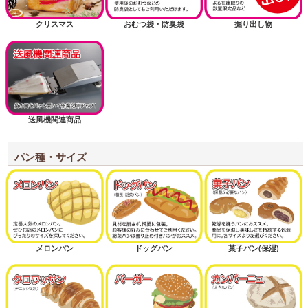
クリスマス
おむつ袋・防臭袋
掘り出し物
送風機関連商品
パン種・サイズ
メロンパン
ドッグパン
菓子パン(保湿)