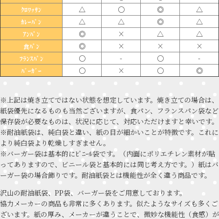
△
〇
◎
△
ｸﾛﾜｯｻﾝ
△
△
◎
△
ｶﾚｰﾊﾟﾝ
◎
×
△
△
ｱﾝﾊﾟﾝ
◎
×
×
×
食ﾊﾟﾝ
〇
-
〇
-
ﾌﾗﾝｽﾊﾟﾝ
〇
×
〇
◎
ﾊﾞｰｶﾞｰ
※上記は焼き立てではない状態を想定しています。焼き立ての場合は、
紙袋優先になるものも当然ございますが、食パン、フランスパン袋など
保存袋が必要なものは、状況に応じて、対応いただけますと幸いです。
※耐油紙袋は、純白袋と違い、紙の目が細かいことが特徴です。これに
より純白袋より乾燥しすぎません。
※バーガー袋は基本的にﾋﾞﾆｰﾙ袋です。（内面にポリエチレン素材が貼
ってありますので、ビニール袋と基本的には同じ考え方です。）紙はバ
ーガー袋の場合飾りです。耐油紙袋とは機能性が全く違う商品です。
沢山の耐油紙袋、PP袋、バーガー袋をご用意しております。
協力メーカーの商品も非常に多くあります。似たようなサイズも多くご
ざいます。紙の厚み、メーカーが違うことで、微妙な機能性（食感）が