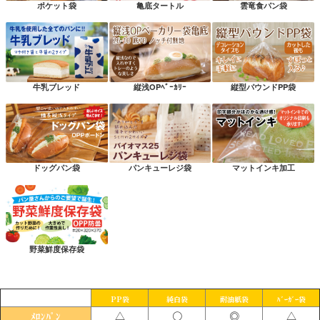
ポケット袋
亀底タートル
雲竜食パン袋
牛乳ブレッド
縦浅OPﾍﾞｰｶﾘｰ
縦型パウンドPP袋
ドッグパン袋
パンキューレジ袋
マットインキ加工
野菜鮮度保存袋
PP袋
純白袋
耐油紙袋
ﾊﾞｰｶﾞｰ袋
△
〇
◎
△
ﾒﾛﾝﾊﾟﾝ