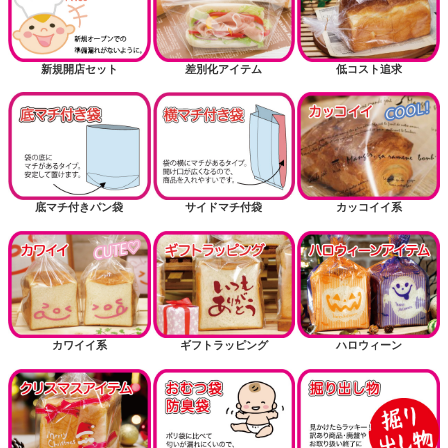
新規開店セット
差別化アイテム
低コスト追求
底マチ付きパン袋
サイドマチ付袋
カッコイイ系
カワイイ系
ギフトラッピング
ハロウィーン