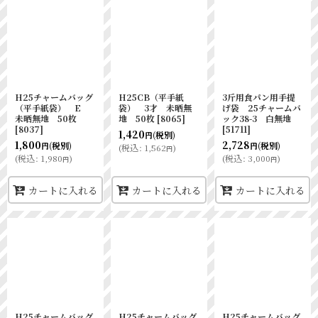
H25チャームバッグ
H25CB（平手紙
3斤用食パン用手提
（平手紙袋） E
袋） 3才 未晒無
げ袋 25チャームバ
未晒無地 50枚
地 50枚
[
8065
]
ック38-3 白無地
[
8037
]
[
51711
]
1,420
(税別)
円
1,800
2,728
(税別)
(税別)
円
円
(
税込
:
1,562
)
円
(
税込
:
1,980
)
(
税込
:
3,000
)
円
円
カートに入れる
カートに入れる
カートに入れる
H25チャームバッグ
H25チャームバッグ
H25チャームバッグ