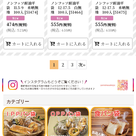
ノンフッソ耐油平
ノンフッソ耐油平
ノンフッソ耐油平
袋 11.5-9 未晒無
袋 12-17.5 白無
袋 12-17.5 未晒無
地 100入
[
51474
]
地 100入
[
51466
]
地 100入
[
51475
]
474
555
555
(税別)
(税別)
(税別)
円
円
円
(
税込
:
521
)
(
税込
:
610
)
(
税込
:
610
)
円
円
円
カートに入れる
カートに入れる
カートに入れる
1
2
3
次
»
カテゴリー