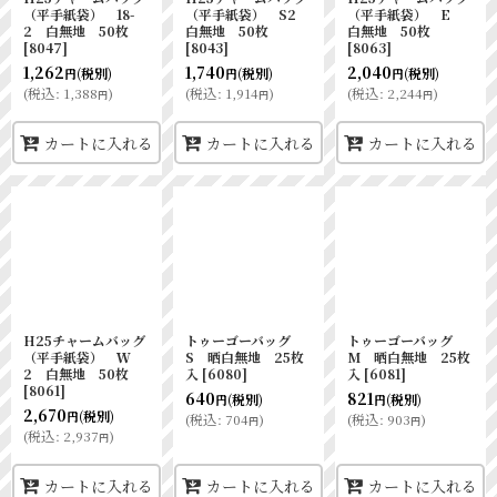
（平手紙袋） 18-
（平手紙袋） S2
（平手紙袋） E
2 白無地 50枚
白無地 50枚
白無地 50枚
[
8047
]
[
8043
]
[
8063
]
1,262
1,740
2,040
(税別)
(税別)
(税別)
円
円
円
(
税込
:
1,388
)
(
税込
:
1,914
)
(
税込
:
2,244
)
円
円
円
カートに入れる
カートに入れる
カートに入れる
H25チャームバッグ
トゥーゴーバッグ
トゥーゴーバッグ
（平手紙袋） Ｗ
S 晒白無地 25枚
M 晒白無地 25枚
2 白無地 50枚
入
[
6080
]
入
[
6081
]
[
8061
]
640
821
(税別)
(税別)
円
円
2,670
(税別)
円
(
税込
:
704
)
(
税込
:
903
)
円
円
(
税込
:
2,937
)
円
カートに入れる
カートに入れる
カートに入れる