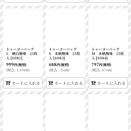
トゥーゴーバッグ
トゥーゴーバッグ
トゥーゴーバッグ
L 晒白無地 25枚
S 未晒無地 25枚
M 未晒無地 25枚
入
[
6082
]
入
[
6083
]
入
[
6084
]
999
688
797
(税別)
(税別)
(税別)
円
円
円
(
税込
:
1,098
)
(
税込
:
756
)
(
税込
:
876
)
円
円
円
カートに入れる
カートに入れる
カートに入れる