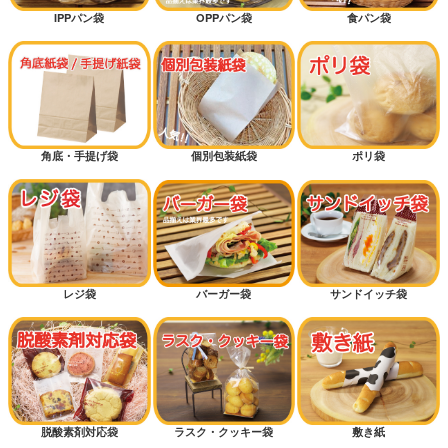
IPPパン袋
OPPパン袋
食パン袋
角底・手提げ袋
個別包装紙袋
ポリ袋
レジ袋
バーガー袋
サンドイッチ袋
脱酸素剤対応袋
ラスク・クッキー袋
敷き紙