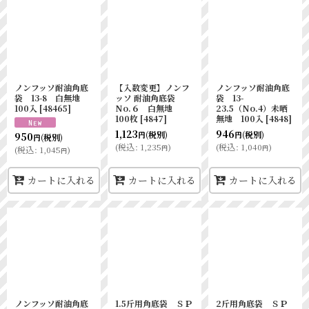
ノンフッソ耐油角底
【入数変更】ノンフ
ノンフッソ耐油角底
袋 13-8 白無地
ッソ 耐油角底袋
袋 13-
100入
[
48465
]
No.６ 白無地
23.5（No.4）未晒
100枚
[
4847
]
無地 100入
[
4848
]
1,123
946
(税別)
(税別)
950
円
円
(税別)
円
(
税込
:
1,235
)
(
税込
:
1,040
)
円
円
(
税込
:
1,045
)
円
カートに入れる
カートに入れる
カートに入れる
ノンフッソ耐油角底
1.5斤用角底袋 ＳＰ
2斤用角底袋 ＳＰ