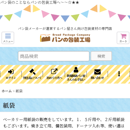
パン袋のことならパンの包装工場へ～～☆★★
パン袋メーカーが運営するパン屋さん向け包装資材の専門店
メニュー
カート
検索
新規開店パン屋
ログイン
特注品について
初めての方へ
問い合わせ
さんのお手伝い
ホーム
>
紙袋
紙袋
ベーカリー用紙袋の販売をしています。１．５斤用や、２斤用紙袋
もございます。焼き立て用、個包装用、ドーナツ入れ等、使い道は