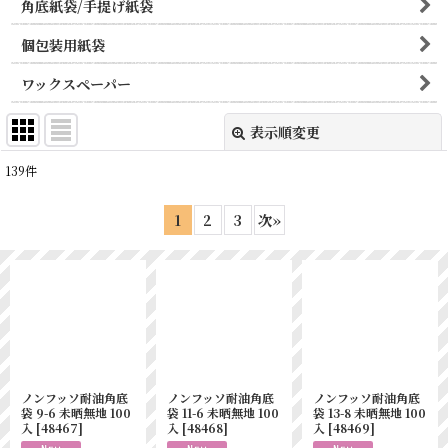
角底紙袋/手提げ紙袋
個包装用紙袋
ワックスペーパー
表示順変更
閉じる
139
件
サブカテゴリ
:
1
2
3
次
»
表示数
:
並び順
:
絞り込む
ノンフッソ耐油角底
ノンフッソ耐油角底
ノンフッソ耐油角底
袋 9-6 未晒無地 100
袋 11-6 未晒無地 100
袋 13-8 未晒無地 100
入
[
48467
]
入
[
48468
]
入
[
48469
]