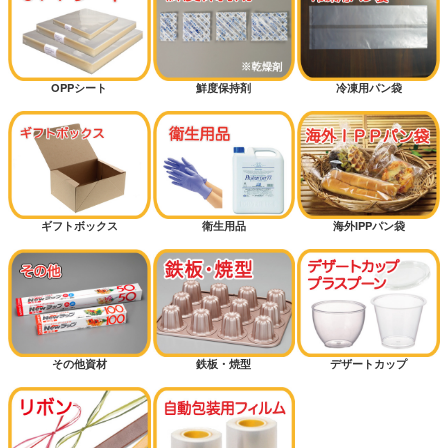
OPPシート
鮮度保持剤
冷凍用パン袋
ギフトボックス
衛生用品
海外IPPパン袋
その他資材
鉄板・焼型
デザートカップ