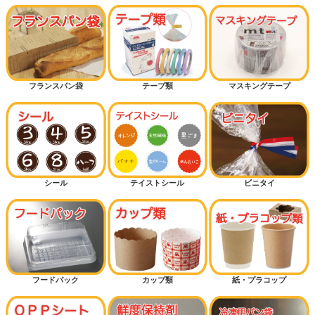
フランスパン袋
テープ類
マスキングテープ
シール
テイストシール
ビニタイ
フードパック
カップ類
紙・プラコップ