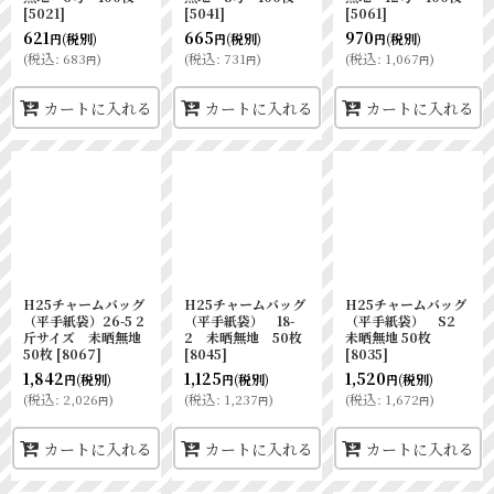
[
5021
]
[
5041
]
[
5061
]
621
665
970
(税別)
(税別)
(税別)
円
円
円
(
税込
:
683
)
(
税込
:
731
)
(
税込
:
1,067
)
円
円
円
カートに入れる
カートに入れる
カートに入れる
H25チャームバッグ
H25チャームバッグ
H25チャームバッグ
（平手紙袋）26-5 2
（平手紙袋） 18-
（平手紙袋） S2
斤サイズ 未晒無地
2 未晒無地 50枚
未晒無地 50枚
50枚
[
8067
]
[
8045
]
[
8035
]
1,842
1,125
1,520
(税別)
(税別)
(税別)
円
円
円
(
税込
:
2,026
)
(
税込
:
1,237
)
(
税込
:
1,672
)
円
円
円
カートに入れる
カートに入れる
カートに入れる