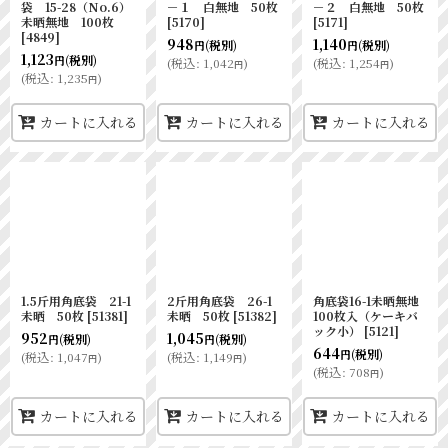
袋 15-28（No.6）
－１ 白無地 50枚
－２ 白無地 50枚
未晒無地 100枚
[
5170
]
[
5171
]
[
4849
]
948
1,140
(税別)
(税別)
円
円
1,123
(税別)
円
(
税込
:
1,042
)
(
税込
:
1,254
)
円
円
(
税込
:
1,235
)
円
カートに入れる
カートに入れる
カートに入れる
1.5斤用角底袋 21-1
2斤用角底袋 26-1
角底袋16-1未晒無地
未晒 50枚
[
51381
]
未晒 50枚
[
51382
]
100枚入（ケーキバ
ック小）
[
5121
]
952
1,045
(税別)
(税別)
円
円
644
(税別)
円
(
税込
:
1,047
)
(
税込
:
1,149
)
円
円
(
税込
:
708
)
円
カートに入れる
カートに入れる
カートに入れる