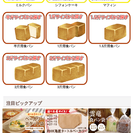
ミルクパン
シフォンケーキ
マフィン
半斤用食パン
1斤用食パン
1.5斤用食パン
2斤用食パン
3斤用食パン
注目ピックアップ