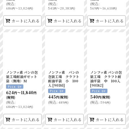
(
税込
:
(
税込
:
(
税込
:
686
～13,024
)
541
～20,383
)
569
～16,610
)
円
円
円
円
円
円
カートに入れる
カートに入れる
カートに入れる
ノンフッ素 パンの包
ノンフッ素 パンの
ノンフッ素 パンの包
装工場耐油ガゼット
包装工場 クラフト
装工場 クラフト耐
袋（無地）M
耐油平袋 小 100
油平袋 中 100入
入
[
90181
]
[
90182
]
624
～11,840
円
円
445
540
(税別)
(税別)
(税別)
円
円
(
税込
:
(
税込
:
489
)
(
税込
:
594
)
円
円
686
～13,024
)
円
円
カートに入れる
カートに入れる
カートに入れる