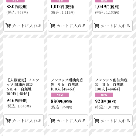
880
1,012
1,049
(税別)
(税別)
(税別)
円
円
円
(
税込
:
968
)
(
税込
:
1,113
)
(
税込
:
1,153
)
円
円
円
カートに入れる
カートに入れる
カートに入れる
【入数変更】ノンフ
ノンフッソ耐油角底
ノンフッソ耐油角底
ッソ 耐油角底袋
袋 9-6 白無地
袋 11-6 白無地
No.４ 白無地
100入
[
48463
]
100入
[
48464
]
100枚
[
4846
]
946
(税別)
880
920
円
(税別)
(税別)
円
円
(
税込
:
1,040
)
円
(
税込
:
968
)
(
税込
:
1,012
)
円
円
カートに入れる
カートに入れる
カートに入れる