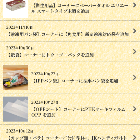
【衛生用品】コーナーにペーパータオル エリエー
ル スマートタイプ未晒を追加
2023
11
10
年
月
日
【冷凍用パン袋】コーナーに【角食用】新※冷凍対応袋を追加
2023
10
30
年
月
日
【紙袋】コーナーにトウーゴ‐バックを追加
2023
10
27
年
月
日
【IPPパン袋】コーナーに法事パン袋を追加
2023
10
27
年
月
日
【OPPシート】コーナーにPHKケーキフィルム
OPP を追加
2023
10
12
年
月
日
【カップ類・バラ】コーナーﾊﾟｳﾝﾄﾞ型ﾄﾚｰ、IKハンディｸﾗﾌﾄト