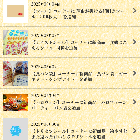
2025
09
04
年
月
日
【シール】コーナーに 理由が書ける値引きシー
ル 300枚入 を追加
2025
08
07
年
月
日
【テイストシール】コーナーに新商品 食感つた
えるシール 4種を追加
2025
08
07
年
月
日
【食パン袋】コーナーに新商品 食パン袋 ガー
ネット・タンザナイト を追加
2025
07
04
年
月
日
【ハロウィン】コーナーに新商品 ハロウィーン
パーティー パン袋を追加
2025
06
30
年
月
日
【トリセツシール】コーナーに新商品 冷やすと
また違ったおいしさですシールを追加