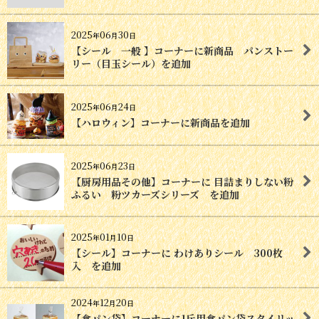
2025
06
30
年
月
日
【シール 一般 】コーナーに新商品 パンストー
リー（目玉シール）を追加
2025
06
24
年
月
日
【ハロウィン】コーナーに新商品を追加
2025
06
23
年
月
日
【厨房用品その他】コーナーに 目詰まりしない粉
ふるい 粉ツカーズシリーズ を追加
2025
01
10
年
月
日
【シール】コーナーに わけありシール 300枚
入 を追加
2024
12
20
年
月
日
【食パン袋】コーナーに1斤用食パン袋スタイリッ