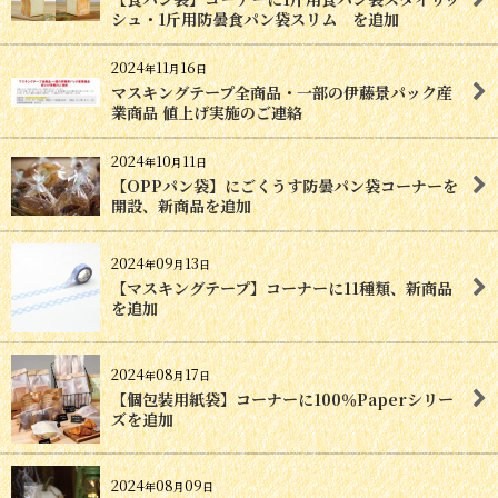
シュ・1斤用防曇食パン袋スリム を追加
2024
11
16
年
月
日
マスキングテープ全商品・一部の伊藤景パック産
業商品 値上げ実施のご連絡
2024
10
11
年
月
日
【OPPパン袋】にごくうす防曇パン袋コーナーを
開設、新商品を追加
2024
09
13
年
月
日
【マスキングテープ】コーナーに11種類、新商品
を追加
2024
08
17
年
月
日
【個包装用紙袋】コーナーに100％Paperシリー
ズを追加
2024
08
09
年
月
日