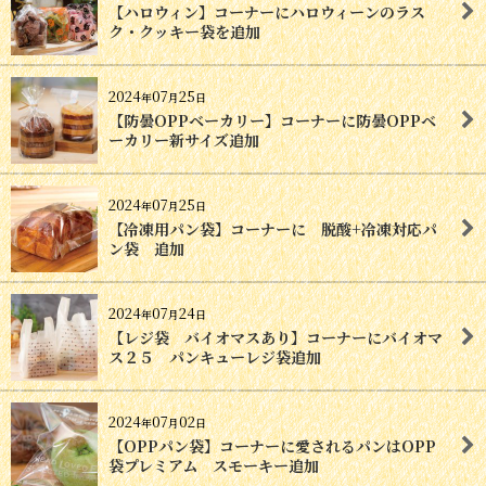
【ハロウィン】コーナーにハロウィーンのラス
ク・クッキー袋を追加
2024
07
25
年
月
日
【防曇OPPベーカリー】コーナーに防曇OPPベ
ーカリー新サイズ追加
2024
07
25
年
月
日
【冷凍用パン袋】コーナーに 脱酸+冷凍対応パ
ン袋 追加
2024
07
24
年
月
日
【レジ袋 バイオマスあり】コーナーにバイオマ
ス２５ パンキューレジ袋追加
2024
07
02
年
月
日
【OPPパン袋】コーナーに愛されるパンはOPP
袋プレミアム スモーキー追加