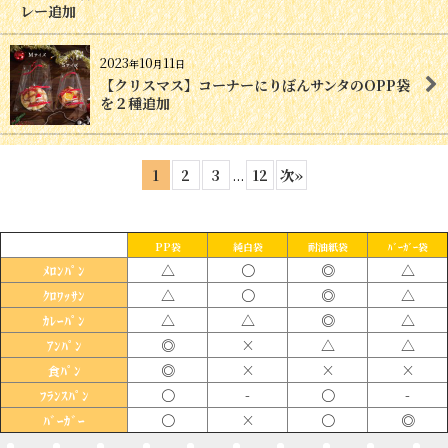
レー追加
2023
10
11
年
月
日
【クリスマス】コーナーにりぼんサンタのOPP袋
を２種追加
1
2
3
...
12
次
»
PP袋
純白袋
耐油紙袋
ﾊﾞｰｶﾞｰ袋
△
〇
◎
△
ﾒﾛﾝﾊﾟﾝ
△
〇
◎
△
ｸﾛﾜｯｻﾝ
△
△
◎
△
ｶﾚｰﾊﾟﾝ
◎
×
△
△
ｱﾝﾊﾟﾝ
◎
×
×
×
食ﾊﾟﾝ
〇
-
〇
-
ﾌﾗﾝｽﾊﾟﾝ
〇
×
〇
◎
ﾊﾞｰｶﾞｰ