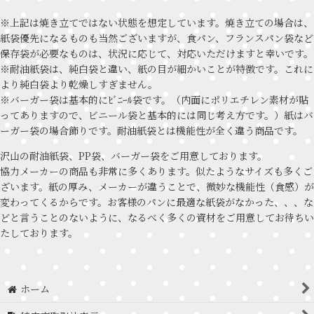
※上記は焼き立てではない状態を想定しています。焼き立ての場合は、
紙袋優先になるものも当然ございますが、食パン、フランスパン袋など
保存袋が必要なものは、状況に応じて、対応いただけますと幸いです。
※耐油紙袋は、純白袋と違い、紙の目が細かいことが特徴です。これに
より純白袋より乾燥しすぎません。
※バーガー袋は基本的にﾋﾞﾆｰﾙ袋です。（内面にポリエチレン素材が貼
ってありますので、ビニール袋と基本的には同じ考え方です。）紙はバ
ーガー袋の場合飾りです。耐油紙袋とは機能性が全く違う商品です。
沢山の耐油紙袋、PP袋、バーガー袋をご用意しております。
協力メーカーの商品も非常に多くあります。似たようなサイズも多くご
ざいます。紙の厚み、メーカーが違うことで、微妙な機能性（食感）が
変わってくるからです。お客様のパンに最適な紙袋がなかった、、、な
どと言うことのないように、なるべく多くの資材をご用意してお待ちい
たしております。
ホーム