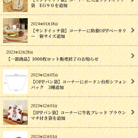
袋 EG９０を追加
2024
01
18
年
月
日
【サンドイッチ袋】コーナーに防曇OPPベーカリ
ー 新サイズ追加
2023
12
28
年
月
日
【一部商品】1000枚ロット販売終了のお知らせ
2023
12
05
年
月
日
【OPPパン袋】コーナーにボードン台形シフォン
パック 3種追加
2023
12
01
年
月
日
【IPPパン袋】コーナーに牛乳ブレッド ブラウン
マチ付き袋を追加
2023
12
01
年
月
日