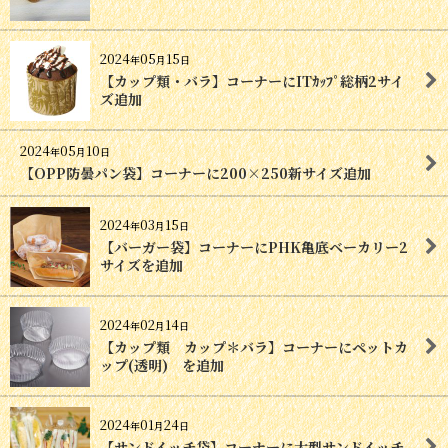
2024
05
15
年
月
日
【カップ類・バラ】コーナーにITｶｯﾌﾟ総柄2サイ
ズ追加
2024
05
10
年
月
日
【OPP防曇パン袋】コーナーに200×250新サイズ追加
2024
03
15
年
月
日
【バーガー袋】コーナーにPHK亀底ベーカリー2
サイズを追加
2024
02
14
年
月
日
【カップ類 カップ＊バラ】コーナーにペットカ
ップ(透明) を追加
2024
01
24
年
月
日
【サンドイッチ袋】コーナーに大型サンドイッチ