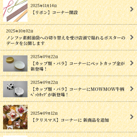
2025
11
14
年
月
日
【リボン】コーナー開設
2025
10
02
年
月
日
ノンフッ素耐油袋への切り替えを受け店頭で貼れるポスターの
データを公開します
2025
09
22
年
月
日
【カップ類・バラ】コーナーにペットカップ金が
新登場！
2025
09
22
年
月
日
【カップ類・バラ】コーナーにMOWMOW牛柄
ﾍﾟｯﾄｶｯﾌﾟが新登場！
2025
09
12
年
月
日
【クリスマス】コーナーに 新商品を追加