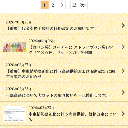
1
2
3
...
12
次
»
2026
06
23
年
月
日
【重要】代金引換手数料の価格改定のお願いです
2026
06
06
年
月
日
【食パン袋】コーナーに ストライプパン袋IPP
クリア×６色、マット×7色 を追加
2026
03
27
年
月
日
【重要】中東情勢緊迫化に伴う商品供給および 価格改定に関
する緊急のお知らせ
2026
03
23
年
月
日
一部商品について大ロットの取り扱いを一旦停止します。
2026
03
23
年
月
日
中東情勢緊迫化に伴う商品供給、価格改定につい
て