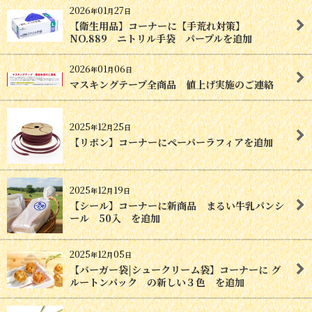
2026
01
27
年
月
日
【衛生用品】コーナーに【手荒れ対策】
NO.889 ニトリル手袋 パープルを追加
2026
01
06
年
月
日
マスキングテープ全商品 値上げ実施のご連絡
2025
12
25
年
月
日
【リボン】コーナーにペーパーラフィアを追加
2025
12
19
年
月
日
【シール】コーナーに新商品 まるい牛乳パンシ
ール 50入 を追加
2025
12
05
年
月
日
【バーガー袋|シュークリーム袋】コーナーに グ
ルートンパック の新しい３色 を追加