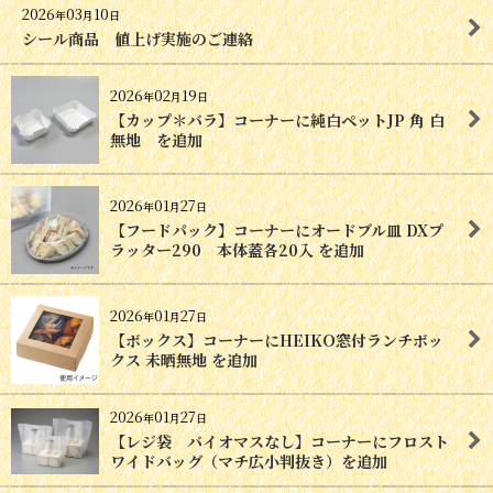
2026
03
10
年
月
日
シール商品 値上げ実施のご連絡
2026
02
19
年
月
日
【カップ＊バラ】コーナーに純白ペットJP 角 白
無地 を追加
2026
01
27
年
月
日
【フードパック】コーナーにオードブル皿 DXプ
ラッター290 本体蓋各20入 を追加
2026
01
27
年
月
日
【ボックス】コーナーにHEIKO窓付ランチボッ
クス 未晒無地 を追加
2026
01
27
年
月
日
【レジ袋 バイオマスなし】コーナーにフロスト
ワイドバッグ（マチ広小判抜き）を追加