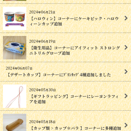
2024
06
21
年
月
日
【ハロウィン】コーナーにケーキピック・ハロウ
ィーンカップ追加
2024
06
19
年
月
日
【衛生用品】コーナーにアイフィット ストロング
ニトリルグローブ追加
2024
06
07
年
月
日
【デザートカップ】コーナーにﾌﾟﾘﾝｶｯﾌﾟ4種追加しました
2024
05
30
年
月
日
【ギフトラッピング】コーナーにレーヨンラフィ
アを追加
2024
05
18
年
月
日
【カップ類 > カップ＊バラ 】コーナーに多種追加