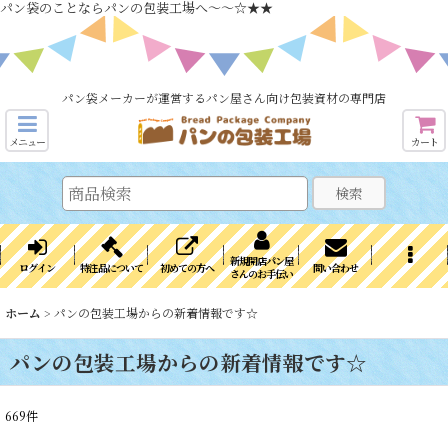
パン袋のことならパンの包装工場へ～～☆★★
パン袋メーカーが運営するパン屋さん向け包装資材の専門店
メニュー
カート
検索
新規開店パン屋
ログイン
特注品について
初めての方へ
問い合わせ
さんのお手伝い
ホーム
>
パンの包装工場からの新着情報です☆
パンの包装工場からの新着情報です☆
669
件