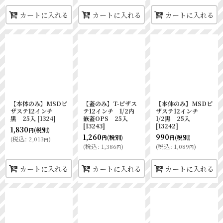
カートに入れる
カートに入れる
カートに入れる
【本体のみ】MSDピ
【蓋のみ】T-ピザス
【本体のみ】MSDピ
ザステ12インチ
テ12インチ 1/2内
ザステ12インチ
黒 25入
[
1324
]
嵌蓋OPS 25入
1/2黒 25入
[
13243
]
[
13242
]
1,830
(税別)
円
1,260
990
(税別)
(税別)
円
円
(
税込
:
2,013
)
円
(
税込
:
1,386
)
(
税込
:
1,089
)
円
円
カートに入れる
カートに入れる
カートに入れる