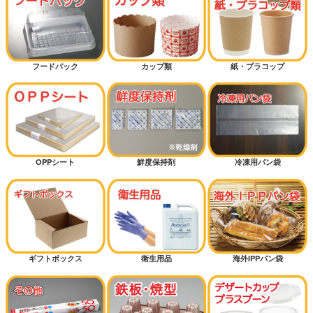
フードパック
カップ類
紙・プラコップ
OPPシート
鮮度保持剤
冷凍用パン袋
ギフトボックス
衛生用品
海外IPPパン袋