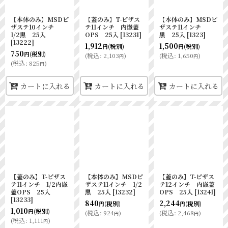
【本体のみ】MSDピ
【蓋のみ】T-ピザス
【本体のみ】MSDピ
ザステ10インチ
テ11インチ 内嵌蓋
ザステ11インチ
1/2黒 25入
OPS 25入
[
13231
]
黒 25入
[
1323
]
[
13222
]
1,912
1,500
(税別)
(税別)
円
円
750
(税別)
円
(
税込
:
2,103
)
(
税込
:
1,650
)
円
円
(
税込
:
825
)
円
カートに入れる
カートに入れる
カートに入れる
【蓋のみ】T-ピザス
【本体のみ】MSDピ
【蓋のみ】T-ピザス
テ11インチ 1/2内嵌
ザステ11インチ 1/2
テ12インチ 内嵌蓋
蓋OPS 25入
黒 25入
[
13232
]
OPS 25入
[
13241
]
[
13233
]
840
2,244
(税別)
(税別)
円
円
1,010
(税別)
円
(
税込
:
924
)
(
税込
:
2,468
)
円
円
(
税込
:
1,111
)
円