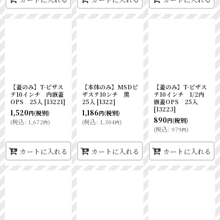
【蓋のみ】T-ピザス
【本体のみ】MSDピ
【蓋のみ】T-ピザス
テ10インチ 内嵌蓋
ザステ10ンチ 黒
テ10インチ 1/2内
OPS 25入
[
13221
]
25入
[
1322
]
嵌蓋OPS 25入
[
13223
]
1,520
1,186
(税別)
(税別)
円
円
890
(税別)
円
(
税込
:
1,672
)
(
税込
:
1,304
)
円
円
(
税込
:
979
)
円
カートに入れる
カートに入れる
カートに入れる