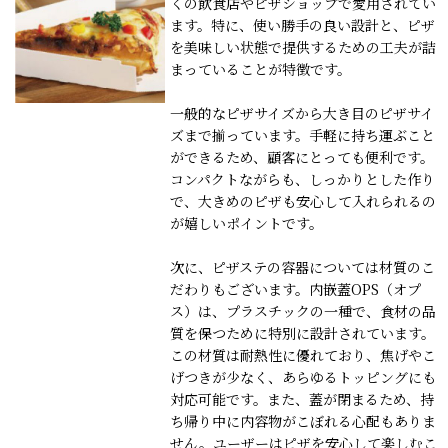
くの飲食店やピザショップで愛用されてい
ます。特に、使い勝手の良い設計と、ピザ
を美味しい状態で提供するための工夫が詰
まっていることが特徴です。
一般的なピザサイズから大き目のピザサイ
ズまで揃っています。手軽に持ち運ぶこと
ができるため、顧客にとっても便利です。
コンパクトながらも、しっかりとした作り
で、大きめのピザも安心して入れられるの
が嬉しいポイントです。
次に、ピザステの容器については材質のこ
だわりもございます。内嵌蓋OPS（オプ
ス）は、プラスチックの一種で、食材の品
質を保つために特別に設計されています。
この材質は耐熱性に優れており、焦げやこ
げつきが少なく、あらゆるトッピングにも
対応可能です。また、蓋が閉まるため、持
ち帰り中に内容物がこぼれる心配もありま
せん。ユーザーはピザを安心して楽しむこ