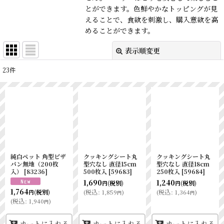
とができます。色鮮やかなトッピングが見
えることで、食欲を刺激し、購入意欲を高
めることができます。
表示順変更
閉じる
23
件
表示数
:
並び順
:
絞り込む
純白ペット 角型ピザ
クッキングシート丸
クッキングシート丸
パン無地（200枚
型穴なし 直径15cm
型穴なし 直径18cm
入）
[
83236
]
500枚入
[
59683
]
250枚入
[
59684
]
1,690
1,240
(税別)
(税別)
円
円
1,764
(
税込
:
1,859
)
(
税込
:
1,364
)
(税別)
円
円
円
(
税込
:
1,940
)
円
カートに入れる
カートに入れる
カートに入れる