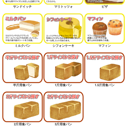
サンドイッチ
マリトッツォ
ピザ
ミルクパン
シフォンケーキ
マフィン
半斤用食パン
1斤用食パン
1.5斤用食パン
2斤用食パン
3斤用食パン