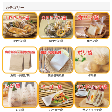
カテゴリー
IPPパン袋
OPPパン袋
食パン袋
角底・手提げ袋
個別包装紙袋
ポリ袋
レジ袋
バーガー袋
サンドイッチ袋