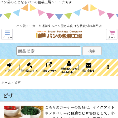
パン袋のことならパンの包装工場へ～～☆★★
パン袋メーカーが運営するパン屋さん向け包装資材の専門店
メニュー
カート
検索
新規開店パン屋
ログイン
特注品について
初めての方へ
問い合わせ
さんのお手伝い
ホーム
>
ピザ
ピザ
こちらのコーナーの製品は、テイクアウト
やデリバリーに最適なピザ容器として、多