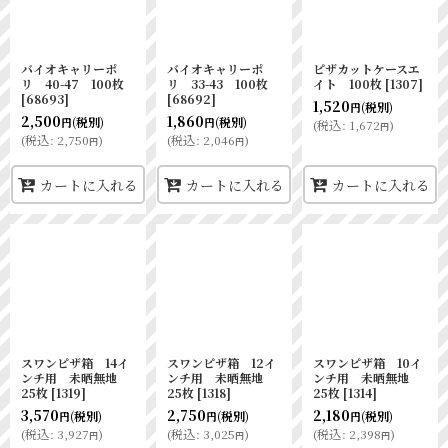
バイオキャリーポ
バイオキャリーポ
ピザカットケースエ
リ 40-47 100枚
リ 33-43 100枚
イト 100枚
[
1307
]
[
68693
]
[
68692
]
1,520
(税別)
円
2,500
1,860
(税別)
(税別)
円
円
(
税込
:
1,672
)
円
(
税込
:
2,750
)
(
税込
:
2,046
)
円
円
カートに入れる
カートに入れる
カートに入れる
スワンピザ箱 14イ
スワンピザ箱 12イ
スワンピザ箱 10イ
ンチ用 未晒無地
ンチ用 未晒無地
ンチ用 未晒無地
25枚
[
1319
]
25枚
[
1318
]
25枚
[
1314
]
3,570
2,750
2,180
(税別)
(税別)
(税別)
円
円
円
(
税込
:
3,927
)
(
税込
:
3,025
)
(
税込
:
2,398
)
円
円
円