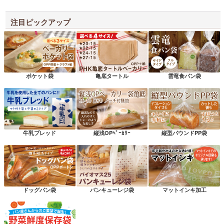
注目ピックアップ
ポケット袋
亀底タートル
雲竜食パン袋
牛乳ブレッド
縦浅OPﾍﾞｰｶﾘｰ
縦型パウンドPP袋
ドッグパン袋
パンキューレジ袋
マットインキ加工