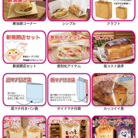
耐油袋コーナー
シンプル
クラフト
新規開店セット
差別化アイテム
低コスト追求
底マチ付きパン袋
サイドマチ付袋
カッコイイ系