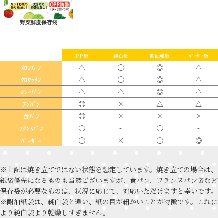
野菜鮮度保存袋
PP袋
純白袋
耐油紙袋
ﾊﾞｰｶﾞｰ袋
△
〇
◎
△
ﾒﾛﾝﾊﾟﾝ
△
〇
◎
△
ｸﾛﾜｯｻﾝ
△
△
◎
△
ｶﾚｰﾊﾟﾝ
◎
×
△
△
ｱﾝﾊﾟﾝ
◎
×
×
×
食ﾊﾟﾝ
〇
-
〇
-
ﾌﾗﾝｽﾊﾟﾝ
〇
×
〇
◎
ﾊﾞｰｶﾞｰ
※上記は焼き立てではない状態を想定しています。焼き立ての場合は、
紙袋優先になるものも当然ございますが、食パン、フランスパン袋など
保存袋が必要なものは、状況に応じて、対応いただけますと幸いです。
※耐油紙袋は、純白袋と違い、紙の目が細かいことが特徴です。これに
より純白袋より乾燥しすぎません。