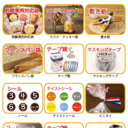
脱酸素剤対応袋
ラスク・クッキー袋
敷き紙
フランスパン袋
テープ類
マスキングテープ
シール
テイストシール
ビニタイ