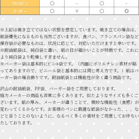
〇
-
〇
-
ﾌﾗﾝｽﾊﾟﾝ
〇
×
〇
◎
ﾊﾞｰｶﾞｰ
※上記は焼き立てではない状態を想定しています。焼き立ての場合は、
紙袋優先になるものも当然ございますが、食パン、フランスパン袋など
保存袋が必要なものは、状況に応じて、対応いただけますと幸いです。
※耐油紙袋は、純白袋と違い、紙の目が細かいことが特徴です。これに
より純白袋より乾燥しすぎません。
※バーガー袋は基本的にﾋﾞﾆｰﾙ袋です。（内面にポリエチレン素材が貼
ってありますので、ビニール袋と基本的には同じ考え方です。）紙はバ
ーガー袋の場合飾りです。耐油紙袋とは機能性が全く違う商品です。
沢山の耐油紙袋、PP袋、バーガー袋をご用意しております。
協力メーカーの商品も非常に多くあります。似たようなサイズも多くご
ざいます。紙の厚み、メーカーが違うことで、微妙な機能性（食感）が
変わってくるからです。お客様のパンに最適な紙袋がなかった、、、な
どと言うことのないように、なるべく多くの資材をご用意してお待ちい
たしております。