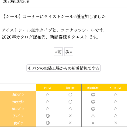
2020
10
30
年
月
日
【シール】コーナーにテイストシール2種追加しました
テイストシール無地タイプと、ココナッツシールです。
2020年カタログ配布先、新顧客様リクエストです。
«
前
次
»
パンの包装工場からの新着情報です☆
PP袋
純白袋
耐油紙袋
ﾊﾞｰｶﾞｰ袋
△
〇
◎
△
ﾒﾛﾝﾊﾟﾝ
△
〇
◎
△
ｸﾛﾜｯｻﾝ
△
△
◎
△
ｶﾚｰﾊﾟﾝ
◎
×
△
△
ｱﾝﾊﾟﾝ
◎
×
×
×
食ﾊﾟﾝ