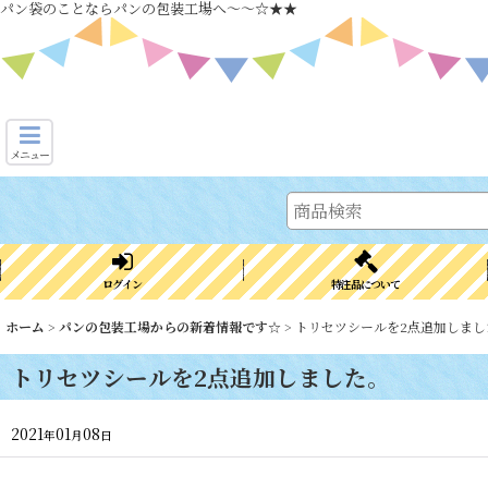
パン袋のことならパンの包装工場へ～～☆★★
メニュー
ログイン
特注品について
ホーム
>
パンの包装工場からの新着情報です☆
>
トリセツシールを2点追加しまし
トリセツシールを2点追加しました。
2021
01
08
年
月
日