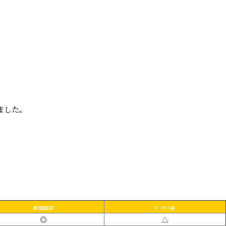
ました。
耐油紙袋
ﾊﾞｰｶﾞｰ袋
◎
△