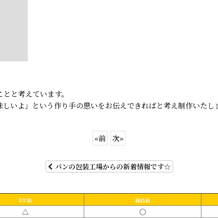
ことと考えています。
味しいよ」という作り手の思いをお伝えできればと考え制作いたし
«
前
次
»
パンの包装工場からの新着情報です☆
PP袋
純白袋
△
〇