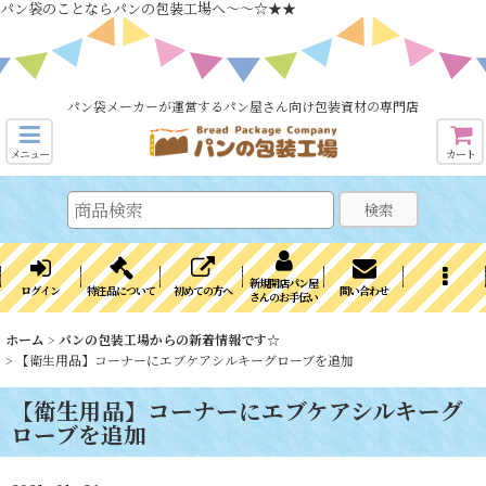
パン袋のことならパンの包装工場へ～～☆★★
パン袋メーカーが運営するパン屋さん向け包装資材の専門店
メニュー
カート
検索
新規開店パン屋
ログイン
特注品について
初めての方へ
問い合わせ
さんのお手伝い
ホーム
>
パンの包装工場からの新着情報です☆
>
【衛生用品】コーナーにエブケアシルキーグローブを追加
【衛生用品】コーナーにエブケアシルキーグ
ローブを追加