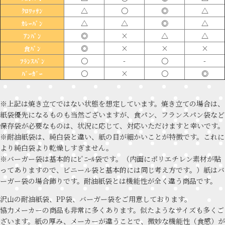
△
〇
◎
△
ｸﾛﾜｯｻﾝ
△
△
◎
△
ｶﾚｰﾊﾟﾝ
◎
×
△
△
ｱﾝﾊﾟﾝ
◎
×
×
×
食ﾊﾟﾝ
〇
-
〇
-
ﾌﾗﾝｽﾊﾟﾝ
〇
×
〇
◎
ﾊﾞｰｶﾞｰ
※上記は焼き立てではない状態を想定しています。焼き立ての場合は、
紙袋優先になるものも当然ございますが、食パン、フランスパン袋など
保存袋が必要なものは、状況に応じて、対応いただけますと幸いです。
※耐油紙袋は、純白袋と違い、紙の目が細かいことが特徴です。これに
より純白袋より乾燥しすぎません。
※バーガー袋は基本的にﾋﾞﾆｰﾙ袋です。（内面にポリエチレン素材が貼
ってありますので、ビニール袋と基本的には同じ考え方です。）紙はバ
ーガー袋の場合飾りです。耐油紙袋とは機能性が全く違う商品です。
沢山の耐油紙袋、PP袋、バーガー袋をご用意しております。
協力メーカーの商品も非常に多くあります。似たようなサイズも多くご
ざいます。紙の厚み、メーカーが違うことで、微妙な機能性（食感）が