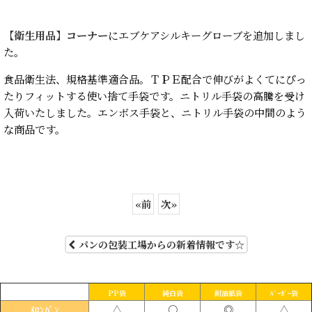
【衛生用品】コーナー
にエブケアシルキーグローブを追加しまし
た。
食品衛生法、規格基準適合品。ＴＰＥ配合で伸びがよくてにぴっ
たりフィットする使い捨て手袋です。ニトリル手袋の高騰を受け
入荷いたしました。エンボス手袋と、ニトリル手袋の中間のよう
な商品です。
«
前
次
»
パンの包装工場からの新着情報です☆
PP袋
純白袋
耐油紙袋
ﾊﾞｰｶﾞｰ袋
△
〇
◎
△
ﾒﾛﾝﾊﾟﾝ