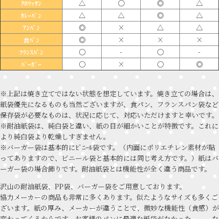
△
〇
◎
△
ｸﾛﾜｯｻﾝ
△
△
◎
△
ｶﾚｰﾊﾟﾝ
◎
×
△
△
ｱﾝﾊﾟﾝ
◎
×
×
×
食ﾊﾟﾝ
〇
-
〇
-
ﾌﾗﾝｽﾊﾟﾝ
〇
×
〇
◎
ﾊﾞｰｶﾞｰ
※上記は焼き立てではない状態を想定しています。焼き立ての場合は、
紙袋優先になるものも当然ございますが、食パン、フランスパン袋など
保存袋が必要なものは、状況に応じて、対応いただけますと幸いです。
※耐油紙袋は、純白袋と違い、紙の目が細かいことが特徴です。これに
より純白袋より乾燥しすぎません。
※バーガー袋は基本的にﾋﾞﾆｰﾙ袋です。（内面にポリエチレン素材が貼
ってありますので、ビニール袋と基本的には同じ考え方です。）紙はバ
ーガー袋の場合飾りです。耐油紙袋とは機能性が全く違う商品です。
沢山の耐油紙袋、PP袋、バーガー袋をご用意しております。
協力メーカーの商品も非常に多くあります。似たようなサイズも多くご
ざいます。紙の厚み、メーカーが違うことで、微妙な機能性（食感）が
変わってくるからです。お客様のパンに最適な紙袋がなかった、、、な