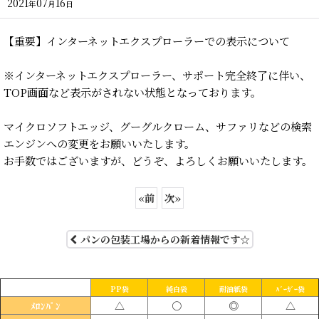
2021
07
16
年
月
日
【重要】インターネットエクスプローラーでの表示について
※インターネットエクスプローラー、サポート完全終了に伴い、
TOP画面など表示がされない状態となっております。
マイクロソフトエッジ、グーグルクローム、サファリなどの検索
エンジンへの変更をお願いいたします。
お手数ではございますが、どうぞ、よろしくお願いいたします。
«
前
次
»
パンの包装工場からの新着情報です☆
PP袋
純白袋
耐油紙袋
ﾊﾞｰｶﾞｰ袋
△
〇
◎
△
ﾒﾛﾝﾊﾟﾝ