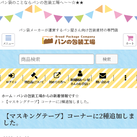
パン袋のことならパンの包装工場へ～～☆★★
パン袋メーカーが運営するパン屋さん向け包装資材の専門店
メニュー
カート
検索
新規開店パン屋
ログイン
特注品について
初めての方へ
問い合わせ
さんのお手伝い
ホーム
>
パンの包装工場からの新着情報です☆
>
【マスキングテープ】コーナーに2種追加しました。
【マスキングテープ】コーナーに2種追加しま
した。