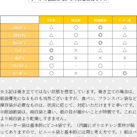
PP袋
純白袋
耐油紙袋
ﾊﾞｰｶﾞｰ袋
△
〇
◎
△
ﾒﾛﾝﾊﾟﾝ
△
〇
◎
△
ｸﾛﾜｯｻﾝ
△
△
◎
△
ｶﾚｰﾊﾟﾝ
◎
×
△
△
ｱﾝﾊﾟﾝ
◎
×
×
×
食ﾊﾟﾝ
〇
-
〇
-
ﾌﾗﾝｽﾊﾟﾝ
〇
×
〇
◎
ﾊﾞｰｶﾞｰ
※上記は焼き立てではない状態を想定しています。焼き立ての場合は、
紙袋優先になるものも当然ございますが、食パン、フランスパン袋など
保存袋が必要なものは、状況に応じて、対応いただけますと幸いです。
※耐油紙袋は、純白袋と違い、紙の目が細かいことが特徴です。これに
より純白袋より乾燥しすぎません。
※バーガー袋は基本的にﾋﾞﾆｰﾙ袋です。（内面にポリエチレン素材が貼
ってありますので、ビニール袋と基本的には同じ考え方です。）紙はバ