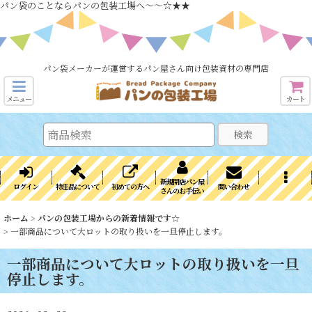
パン袋のことならパンの包装工場へ～～☆★★
パン袋メーカーが運営するパン屋さん向け包装資材の専門店
メニュー
カート
検索
新規開店パン屋
ログイン
特注品について
初めての方へ
問い合わせ
さんのお手伝い
ホーム
>
パンの包装工場からの新着情報です☆
>
一部商品について大ロットの取り扱いを一旦停止します。
一部商品について大ロットの取り扱いを一旦
停止します。