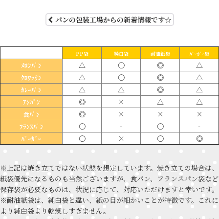
パンの包装工場からの新着情報です☆
PP袋
純白袋
耐油紙袋
ﾊﾞｰｶﾞｰ袋
△
〇
◎
△
ﾒﾛﾝﾊﾟﾝ
△
〇
◎
△
ｸﾛﾜｯｻﾝ
△
△
◎
△
ｶﾚｰﾊﾟﾝ
◎
×
△
△
ｱﾝﾊﾟﾝ
◎
×
×
×
食ﾊﾟﾝ
〇
-
〇
-
ﾌﾗﾝｽﾊﾟﾝ
〇
×
〇
◎
ﾊﾞｰｶﾞｰ
※上記は焼き立てではない状態を想定しています。焼き立ての場合は、
紙袋優先になるものも当然ございますが、食パン、フランスパン袋など
保存袋が必要なものは、状況に応じて、対応いただけますと幸いです。
※耐油紙袋は、純白袋と違い、紙の目が細かいことが特徴です。これに
より純白袋より乾燥しすぎません。