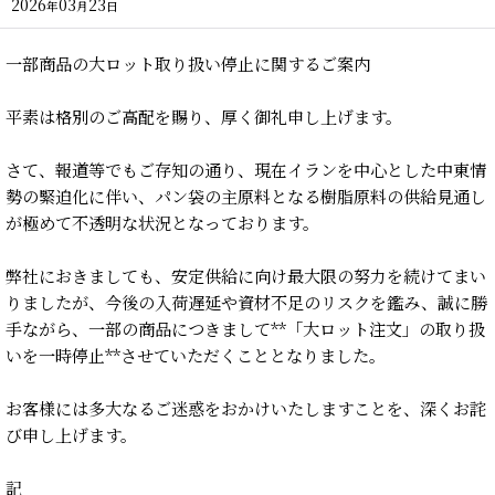
2026
03
23
年
月
日
一部商品の大ロット取り扱い停止に関するご案内
平素は格別のご高配を賜り、厚く御礼申し上げます。
さて、報道等でもご存知の通り、現在イランを中心とした中東情
勢の緊迫化に伴い、パン袋の主原料となる樹脂原料の供給見通し
が極めて不透明な状況となっております。
弊社におきましても、安定供給に向け最大限の努力を続けてまい
りましたが、今後の入荷遅延や資材不足のリスクを鑑み、誠に勝
手ながら、一部の商品につきまして**「大ロット注文」の取り扱
いを一時停止**させていただくこととなりました。
お客様には多大なるご迷惑をおかけいたしますことを、深くお詫
び申し上げます。
記