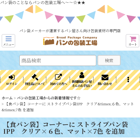
パン袋のことならパンの包装工場へ～～☆★★
パン袋メーカーが運営するパン屋さん向け包装資材の専門店
メニュー
カート
検索
新規開店パン屋
ログイン
特注品について
初めての方へ
問い合わせ
さんのお手伝い
ホーム
>
パンの包装工場からの新着情報です☆
>
【食パン袋】コーナーに ストライプパン袋IPP クリア&times;６色、マット
&times;7色 を追加
【食パン袋】コーナーに ストライプパン袋
IPP クリア×６色、マット×7色 を追加