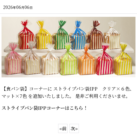
2026
06
06
年
月
日
【食パン袋】コーナーに ストライプパン袋IPP クリア×６色、
マット×7色 を追加いたしました。 是非ご利用くださいませ。
ストライプパン袋IPPコーナーはこちら！
«
前
次
»