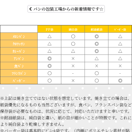
パンの包装工場からの新着情報です☆
PP袋
純白袋
耐油紙袋
ﾊﾞｰｶﾞｰ袋
△
〇
◎
△
ﾒﾛﾝﾊﾟﾝ
△
〇
◎
△
ｸﾛﾜｯｻﾝ
△
△
◎
△
ｶﾚｰﾊﾟﾝ
◎
×
△
△
ｱﾝﾊﾟﾝ
◎
×
×
×
食ﾊﾟﾝ
〇
-
〇
-
ﾌﾗﾝｽﾊﾟﾝ
〇
×
〇
◎
ﾊﾞｰｶﾞｰ
※上記は焼き立てではない状態を想定しています。焼き立ての場合は、
紙袋優先になるものも当然ございますが、食パン、フランスパン袋など
保存袋が必要なものは、状況に応じて、対応いただけますと幸いです。
※耐油紙袋は、純白袋と違い、紙の目が細かいことが特徴です。これに
より純白袋より乾燥しすぎません。
※バーガー袋は基本的にﾋﾞﾆｰﾙ袋です。（内面にポリエチレン素材が貼