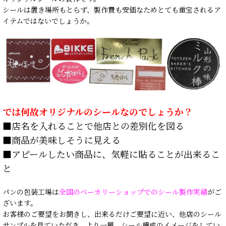
シールは置き場所もとらず、製作費も安価なためとても重宝されるア
イテムではないでしょうか。
では何故オリジナルのシールなのでしょうか？
■店名を入れることで他店との差別化を図る
■商品が美味しそうに見える
■アピールしたい商品に、気軽に貼ることが出来るこ
と
パンの包装工場は
全国のベーカリーショップでのシール製作実績
がご
ざいます。
お客様のご要望をお聞きし、出来るだけご要望に近い、他店のシール
サンプルを見ていただき、より一層、シール構成のイメージをしてい