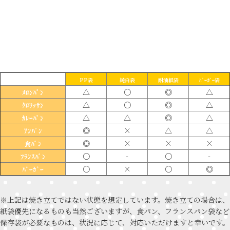
PP袋
純白袋
耐油紙袋
ﾊﾞｰｶﾞｰ袋
△
〇
◎
△
ﾒﾛﾝﾊﾟﾝ
△
〇
◎
△
ｸﾛﾜｯｻﾝ
△
△
◎
△
ｶﾚｰﾊﾟﾝ
◎
×
△
△
ｱﾝﾊﾟﾝ
◎
×
×
×
食ﾊﾟﾝ
〇
-
〇
-
ﾌﾗﾝｽﾊﾟﾝ
〇
×
〇
◎
ﾊﾞｰｶﾞｰ
※上記は焼き立てではない状態を想定しています。焼き立ての場合は、
紙袋優先になるものも当然ございますが、食パン、フランスパン袋など
保存袋が必要なものは、状況に応じて、対応いただけますと幸いです。