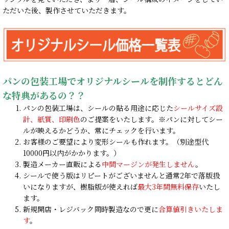
ただいた後、製作させていただきます。
パンの包装工場でオリジナルシールを制作するとどん
な特典があるの？？
パンの包装工場は、シールの貼る用途に応じた
シールサイズ設
計、紙質、印刷色
のご提案をいたします。※パンに対してシー
ルが映えるかどうか、常にチェックを行います。
お客様のご要望により変形シールも作れます。（別途型代
10000円以内がかかります。）
製造メーカー直販による
中間マージンが発生しません
。
シールで使う版はリピートがございませんと通常2年で落版扱
いになりますが、樹脂版が使えれば
最大3年間無料保存
いたし
ます。
新規開店・レジバック同時製造なので更に
合算値引きいたしま
す
。