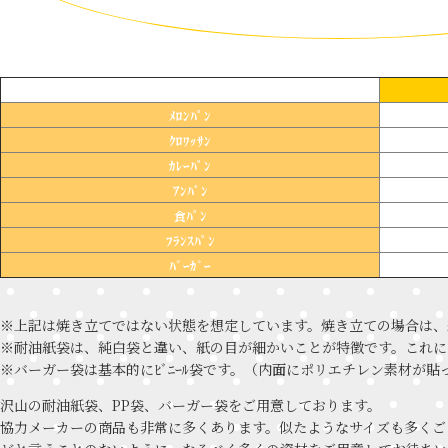
ﾒﾛﾝﾊﾟﾝ
ｸﾛﾜｯｻﾝ
ｶﾚｰﾊﾟﾝ
ｱﾝﾊﾟﾝ
食ﾊﾟﾝ
ﾌﾗﾝｽﾊﾟﾝ
ﾊﾞｰｶﾞｰ
※上記は焼き立てではない状態を想定しています。焼き立ての場合は、
※耐油紙袋は、純白袋と違い、紙の目が細かいことが特徴です。これに
※バーガー袋は基本的にﾋﾞﾆｰﾙ袋です。（内面にポリエチレン素材
沢山の耐油紙袋、PP袋、バーガー袋をご用意しております。
協力メーカーの商品も非常に多くあります。似たようなサイズも多くご