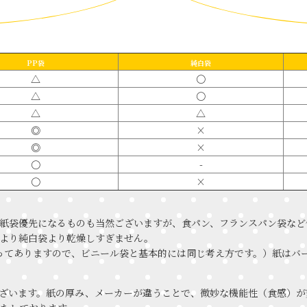
PP袋
純白袋
△
〇
△
〇
△
△
◎
×
◎
×
〇
-
〇
×
紙袋優先になるものも当然ございますが、食パン、フランスパン袋など
より純白袋より乾燥しすぎません。
が貼ってありますので、ビニール袋と基本的には同じ考え方です。）紙は
ざいます。紙の厚み、メーカーが違うことで、微妙な機能性（食感）が