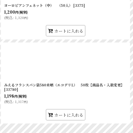
ヨーロピアンフェネット（中） （50入）
[
3375
]
1,200
(税別)
円
(
税込
:
1,320
)
円
カートに入れる
みえるフランスパン袋580未晒（エコデリL） 50枚【商品名・入数変更】
[
33780
]
1,198
(税別)
円
(
税込
:
1,317
)
円
カートに入れる