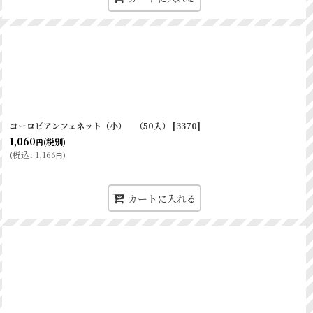
ヨーロピアンフェネット（小） （50入）
[
3370
]
1,060
(税別)
円
(
税込
:
1,166
)
円
カートに入れる