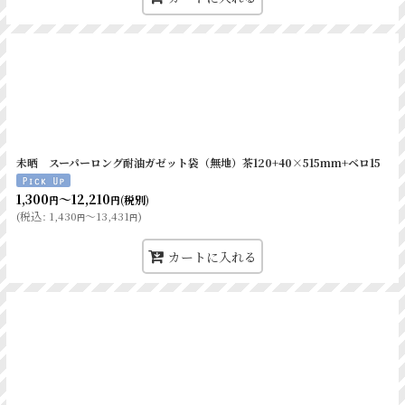
未晒 スーパーロング耐油ガゼット袋（無地）茶120+40×515mm+ベロ15
1,300
～12,210
(税別)
円
円
(
税込
:
1,430
～13,431
)
円
円
カートに入れる