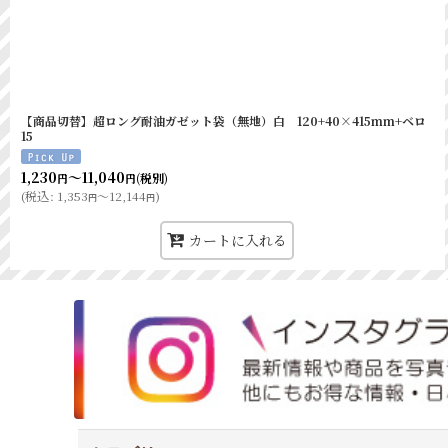
【商品切替】超ロング耐油ガゼット袋（無地）白 120+40×415mm+ベロ
15
1,230
～11,040
(税別)
円
円
(
税込
:
1,353
～12,144
)
円
円
カートに入れる