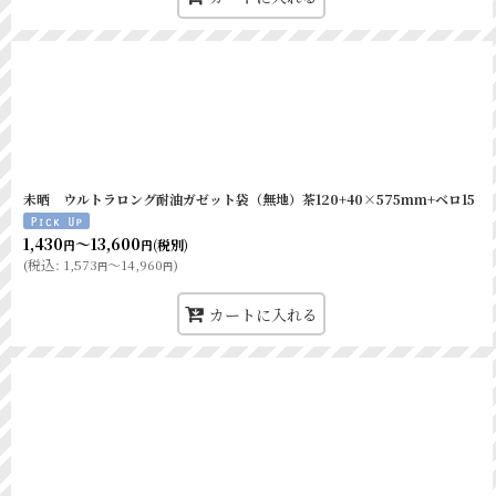
未晒 ウルトラロング耐油ガゼット袋（無地）茶120+40×575mm+ベロ15
1,430
～13,600
(税別)
円
円
(
税込
:
1,573
～14,960
)
円
円
カートに入れる