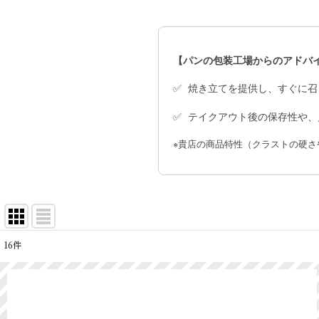
【パンの包装工場からのアドバ
焼き立てを提供し、すぐに召
テイクアウト後の保存性や、
※貴店の商品特性（クラストの硬
16
件
表示数
:
並び順
: