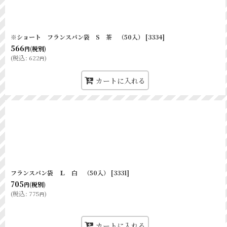
※ショート フランスパン袋 S 茶 （50入）
[
3334
]
566
(税別)
円
(
税込
:
622
)
円
カートに入れる
フランスパン袋 Ｌ 白 （50入）
[
3331
]
705
(税別)
円
(
税込
:
775
)
円
カートに入れる