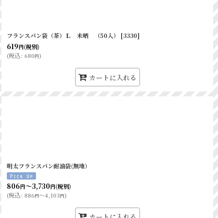
フランスパン袋（茶）Ｌ 未晒 （50入）
[
3330
]
619
(税別)
円
(
税込
:
680
)
円
カートに入れる
明太フランスパン耐油袋(無地）
806
～3,730
(税別)
円
円
(
税込
:
886
～4,103
)
円
円
カートに入れる