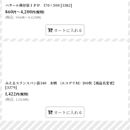
バタール保存袋ＩＰＰ 170×500
[
3382
]
860
～4,200
(税別)
円
円
(
税込
:
946
～4,620
)
円
円
カートに入れる
みえるスランスパン袋340 未晒 (エコデリM）100枚【商品名変更】
[
3379
]
1,422
(税別)
円
(
税込
:
1,564
)
円
カートに入れる