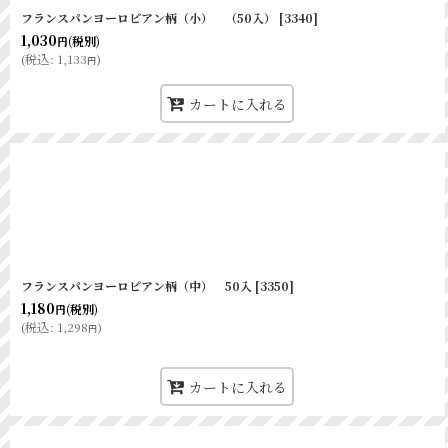
フランスパンヨーロピアン柄（小） （50入）
[
3340
]
1,030
(税別)
円
(
税込
:
1,133
)
円
カートに入れる
フランスパンヨーロピアン柄（中） 50入
[
3350
]
1,180
(税別)
円
(
税込
:
1,298
)
円
カートに入れる