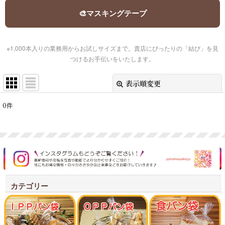
🎨
マスキングテープ
※1,000本入りの業務用からお試しサイズまで。貴店にぴったりの「結び」を見
つけるお手伝いをいたします。
表示順変更
閉じる
0
件
表示数
:
並び順
:
絞り込む
カテゴリー