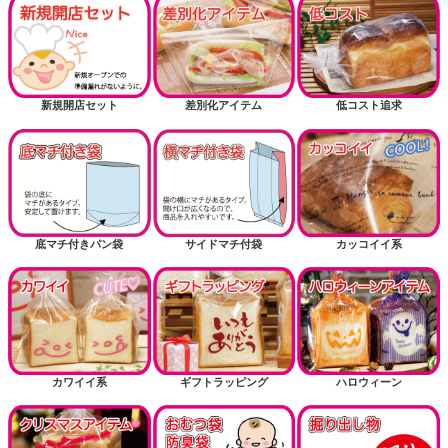
新規開店セット
差別化アイテム
低コスト追求
底マチ付きパン袋
サイドマチ付袋
カッコイイ系
カワイイ系
ギフトラッピング
ハロウィーン