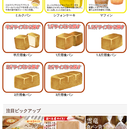
ミルクパン
シフォンケーキ
マフィン
半斤用食パン
1斤用食パン
1.5斤用食パン
2斤用食パン
3斤用食パン
注目ピックアップ