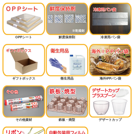
OPPシート
鮮度保持剤
冷凍用パン袋
ギフトボックス
衛生用品
海外IPPパン袋
その他資材
鉄板・焼型
デザートカップ