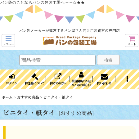
パン袋のことならパンの包装工場へ～～☆★★
パン袋メーカーが運営するパン屋さん向け包装資材の専門店
メニュー
カート
検索
新規開店パン屋
ログイン
特注品について
初めての方へ
問い合わせ
さんのお手伝い
ホーム
>
おすすめ商品
>
ビニタイ・紙タイ
ビニタイ・紙タイ
[
おすすめ商品
]