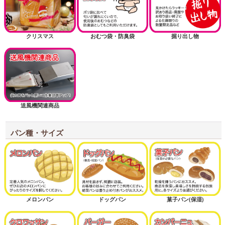
クリスマス
おむつ袋・防臭袋
掘り出し物
送風機関連商品
パン種・サイズ
メロンパン
ドッグパン
菓子パン(保湿)