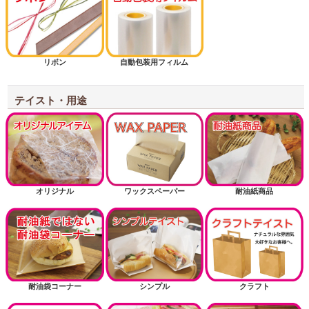
リボン
自動包装用フィルム
テイスト・用途
オリジナル
ワックスペーパー
耐油紙商品
耐油袋コーナー
シンプル
クラフト