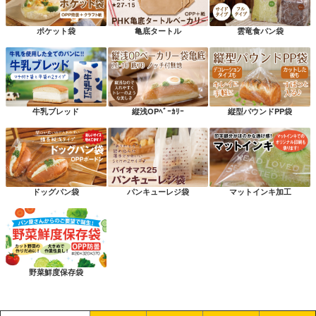
ポケット袋
亀底タートル
雲竜食パン袋
牛乳ブレッド
縦浅OPﾍﾞｰｶﾘｰ
縦型パウンドPP袋
ドッグパン袋
パンキューレジ袋
マットインキ加工
野菜鮮度保存袋