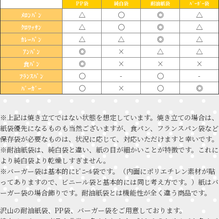
PP袋
純白袋
耐油紙袋
ﾊﾞｰｶﾞｰ袋
△
〇
◎
△
ﾒﾛﾝﾊﾟﾝ
△
〇
◎
△
ｸﾛﾜｯｻﾝ
△
△
◎
△
ｶﾚｰﾊﾟﾝ
◎
×
△
△
ｱﾝﾊﾟﾝ
◎
×
×
×
食ﾊﾟﾝ
〇
-
〇
-
ﾌﾗﾝｽﾊﾟﾝ
〇
×
〇
◎
ﾊﾞｰｶﾞｰ
※上記は焼き立てではない状態を想定しています。焼き立ての場合は、
紙袋優先になるものも当然ございますが、食パン、フランスパン袋など
保存袋が必要なものは、状況に応じて、対応いただけますと幸いです。
※耐油紙袋は、純白袋と違い、紙の目が細かいことが特徴です。これに
より純白袋より乾燥しすぎません。
※バーガー袋は基本的にﾋﾞﾆｰﾙ袋です。（内面にポリエチレン素材が貼
ってありますので、ビニール袋と基本的には同じ考え方です。）紙はバ
ーガー袋の場合飾りです。耐油紙袋とは機能性が全く違う商品です。
沢山の耐油紙袋、PP袋、バーガー袋をご用意しております。