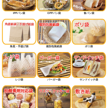
IPPパン袋
OPPパン袋
食パン袋
角底・手提げ袋
個別包装紙袋
ポリ袋
レジ袋
バーガー袋
サンドイッチ袋