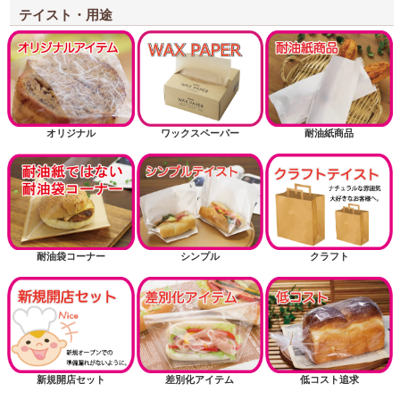
テイスト・用途
オリジナル
ワックスペーパー
耐油紙商品
耐油袋コーナー
シンプル
クラフト
新規開店セット
差別化アイテム
低コスト追求