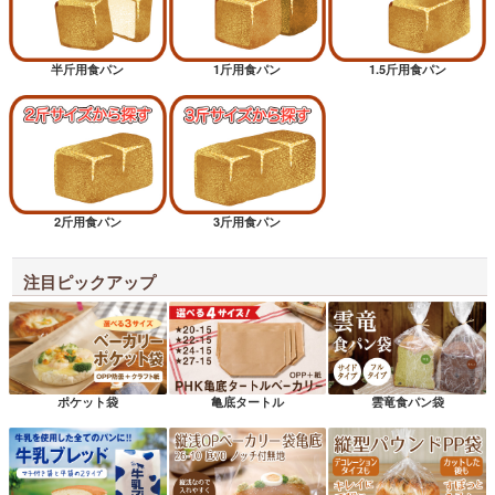
半斤用食パン
1斤用食パン
1.5斤用食パン
2斤用食パン
3斤用食パン
注目ピックアップ
ポケット袋
亀底タートル
雲竜食パン袋