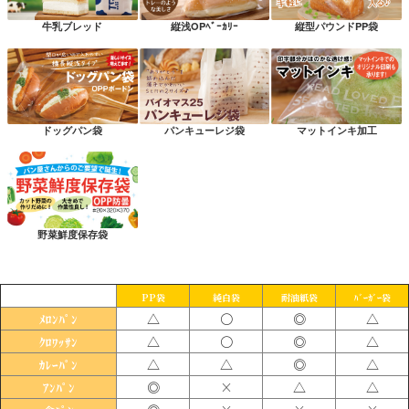
牛乳ブレッド
縦浅OPﾍﾞｰｶﾘｰ
縦型パウンドPP袋
ドッグパン袋
パンキューレジ袋
マットインキ加工
野菜鮮度保存袋
PP袋
純白袋
耐油紙袋
ﾊﾞｰｶﾞｰ袋
△
〇
◎
△
ﾒﾛﾝﾊﾟﾝ
△
〇
◎
△
ｸﾛﾜｯｻﾝ
△
△
◎
△
ｶﾚｰﾊﾟﾝ
◎
×
△
△
ｱﾝﾊﾟﾝ