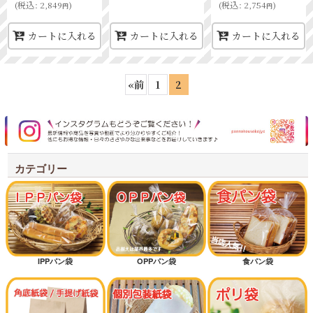
(
税込
:
2,849
)
(
税込
:
2,754
)
円
円
カートに入れる
カートに入れる
カートに入れる
«
前
1
2
カテゴリー
IPPパン袋
OPPパン袋
食パン袋