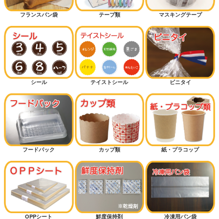
フランスパン袋
テープ類
マスキングテープ
シール
テイストシール
ビニタイ
フードパック
カップ類
紙・プラコップ
OPPシート
鮮度保持剤
冷凍用パン袋