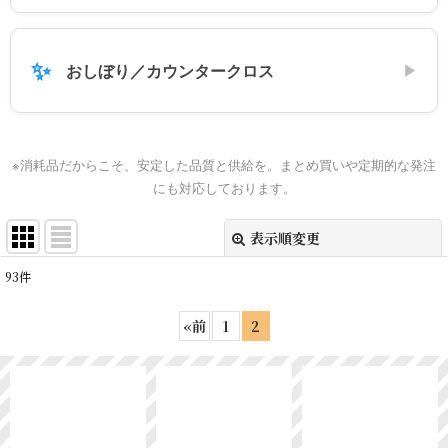
✨
おしぼり／カウンタークロス
▶
※消耗品だからこそ、安定した品質と供給を。まとめ買いや定期的な発注
にも対応しております。
表示順変更
閉じる
93
件
表示数
:
«
前
1
2
並び順
:
絞り込む