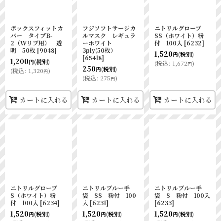
ボックスフィットカ
フジソフトサージカ
ニトリルグローブ
バー タイプB-
ルマスク レギュラ
SS（ホワイト）粉
2（Wリブ用） 透
ーホワイト
付 100入
[
6232
]
明 50枚
[
9048
]
3ply(50枚）
1,520
(税別)
円
[
65418
]
1,200
(税別)
円
(
税込
:
1,672
)
円
250
(税別)
円
(
税込
:
1,320
)
円
(
税込
:
275
)
円
カートに入れる
カートに入れる
カートに入れる
ニトリルグローブ
ニトリルブルー手
ニトリルブルー手
S（ホワイト）粉
袋 SS 粉付 100
袋 S 粉付 100入
付 100入
[
6234
]
入
[
6231
]
[
6233
]
1,520
1,520
1,520
(税別)
(税別)
(税別)
円
円
円