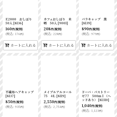
E2000 おしぼり
カフェおしぼり 未
パラキャップ 黒
50入
[
8136
]
晒 50入
[
9001
]
[
8139
]
160
208
890
(税別)
(税別)
(税別)
円
円
円
(
税込
:
176
)
(
税込
:
228
)
(
税込
:
979
)
円
円
円
カートに入れる
カートに入れる
カートに入れる
不織布ヘアキャップ
メイプルアルコール
ドーバ・パストリー
[
8137
]
75 4Ｌ
[
8119
]
ゼ77 500ｍｌ（ヘ
ッドあり）
[
81310
]
850
2,550
(税別)
(税別)
円
円
1,040
(税別)
円
(
税込
:
935
)
(
税込
:
2,754
)
円
円
(
税込
:
1,123
)
円