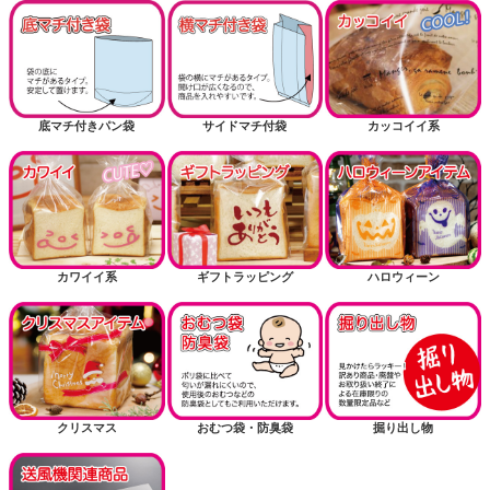
底マチ付きパン袋
サイドマチ付袋
カッコイイ系
カワイイ系
ギフトラッピング
ハロウィーン
クリスマス
おむつ袋・防臭袋
掘り出し物