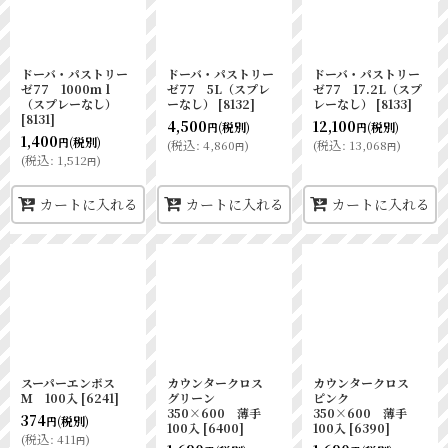
ドーバ・パストリー
ドーバ・パストリー
ドーバ・パストリー
ゼ77 1000ｍｌ
ゼ77 5L（スプレ
ゼ77 17.2L（スプ
（スプレーなし）
ーなし）
[
8132
]
レーなし）
[
8133
]
[
8131
]
4,500
12,100
(税別)
(税別)
円
円
1,400
(税別)
円
(
税込
:
4,860
)
(
税込
:
13,068
)
円
円
(
税込
:
1,512
)
円
カートに入れる
カートに入れる
カートに入れる
スーパーエンボス
カウンタークロス
カウンタークロス
Ｍ 100入
[
6241
]
グリーン
ピンク
350×600 薄手
350×600 薄手
374
(税別)
円
100入
[
6400
]
100入
[
6390
]
(
税込
:
411
)
円