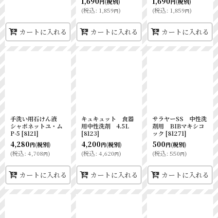
1,690
1,690
(税別)
(税別)
円
円
(
税込
:
1,859
)
(
税込
:
1,859
)
円
円
カートに入れる
カートに入れる
カートに入れる
手洗い用石けん液
キュキュット 食器
サラヤーSS 中性洗
シャボネットユ・ム
用中性洗剤 4.5L
剤用 BIBマキシコ
P-5
[
8121
]
[
8123
]
ック
[
81271
]
4,280
4,200
500
(税別)
(税別)
(税別)
円
円
円
(
税込
:
4,708
)
(
税込
:
4,620
)
(
税込
:
550
)
円
円
円
カートに入れる
カートに入れる
カートに入れる