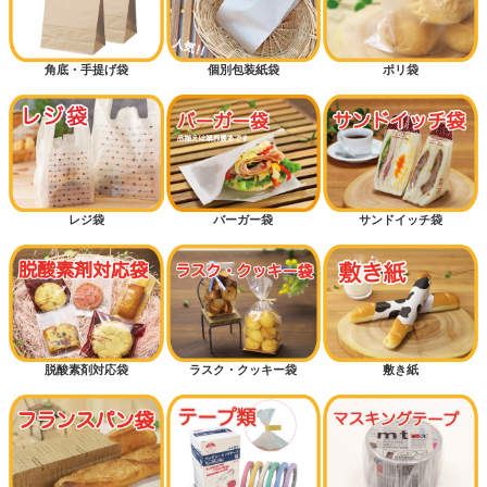
角底・手提げ袋
個別包装紙袋
ポリ袋
レジ袋
バーガー袋
サンドイッチ袋
脱酸素剤対応袋
ラスク・クッキー袋
敷き紙