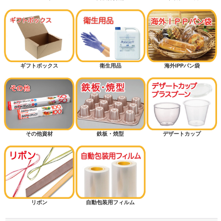
ギフトボックス
衛生用品
海外IPPパン袋
その他資材
鉄板・焼型
デザートカップ
リボン
自動包装用フィルム