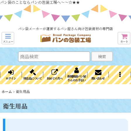
パン袋のことならパンの包装工場へ～～☆★★
パン袋メーカーが運営するパン屋さん向け包装資材の専門店
メニュー
カート
検索
新規開店パン屋
ログイン
特注品について
初めての方へ
問い合わせ
さんのお手伝い
ホーム
>
衛生用品
衛生用品