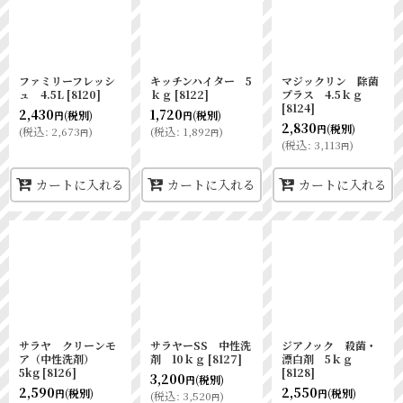
ファミリーフレッシ
キッチンハイター 5
マジックリン 除菌
ュ 4.5L
[
8120
]
ｋｇ
[
8122
]
プラス 4.5ｋｇ
[
8124
]
2,430
1,720
(税別)
(税別)
円
円
2,830
(税別)
円
(
税込
:
2,673
)
(
税込
:
1,892
)
円
円
(
税込
:
3,113
)
円
カートに入れる
カートに入れる
カートに入れる
サラヤ クリーンモ
サラヤーSS 中性洗
ジアノック 殺菌・
ア（中性洗剤）
剤 10ｋｇ
[
8127
]
漂白剤 5ｋｇ
5kg
[
8126
]
[
8128
]
3,200
(税別)
円
2,590
2,550
(税別)
(税別)
円
円
(
税込
:
3,520
)
円