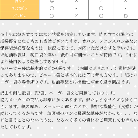
◎
×
×
×
食ﾊﾟﾝ
〇
-
〇
-
ﾌﾗﾝｽﾊﾟﾝ
〇
×
〇
◎
ﾊﾞｰｶﾞｰ
※上記は焼き立てではない状態を想定しています。焼き立ての場合は、
紙袋優先になるものも当然ございますが、食パン、フランスパン袋など
保存袋が必要なものは、状況に応じて、対応いただけますと幸いです。
※耐油紙袋は、純白袋と違い、紙の目が細かいことが特徴です。これに
より純白袋より乾燥しすぎません。
※バーガー袋は基本的にﾋﾞﾆｰﾙ袋です。（内面にポリエチレン素材が貼
ってありますので、ビニール袋と基本的には同じ考え方です。）紙はバ
ーガー袋の場合飾りです。耐油紙袋とは機能性が全く違う商品です。
沢山の耐油紙袋、PP袋、バーガー袋をご用意しております。
協力メーカーの商品も非常に多くあります。似たようなサイズも多くご
ざいます。紙の厚み、メーカーが違うことで、微妙な機能性（食感）が
変わってくるからです。お客様のパンに最適な紙袋がなかった、、、な
どと言うことのないように、なるべく多くの資材をご用意してお待ちい
たしております。