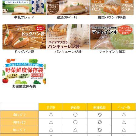
牛乳ブレッド
縦浅OPﾍﾞｰｶﾘｰ
縦型パウンドPP袋
ドッグパン袋
パンキューレジ袋
マットインキ加工
野菜鮮度保存袋
PP袋
純白袋
耐油紙袋
ﾊﾞｰｶﾞｰ袋
△
〇
◎
△
ﾒﾛﾝﾊﾟﾝ
△
〇
◎
△
ｸﾛﾜｯｻﾝ
△
△
◎
△
ｶﾚｰﾊﾟﾝ