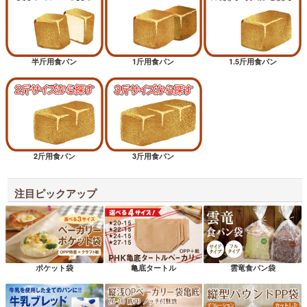
半斤用食パン
1斤用食パン
1.5斤用食パン
2斤用食パン
3斤用食パン
注目ピックアップ
ポケット袋
亀底タートル
雲竜食パン袋