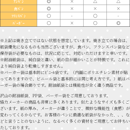
◎
×
△
△
ｱﾝﾊﾟﾝ
◎
×
×
×
食ﾊﾟﾝ
〇
-
〇
-
ﾌﾗﾝｽﾊﾟﾝ
〇
×
〇
◎
ﾊﾞｰｶﾞｰ
※上記は焼き立てではない状態を想定しています。焼き立ての場合は、
紙袋優先になるものも当然ございますが、食パン、フランスパン袋など
保存袋が必要なものは、状況に応じて、対応いただけますと幸いです。
※耐油紙袋は、純白袋と違い、紙の目が細かいことが特徴です。これに
より純白袋より乾燥しすぎません。
※バーガー袋は基本的にﾋﾞﾆｰﾙ袋です。（内面にポリエチレン素材が貼
ってありますので、ビニール袋と基本的には同じ考え方です。）紙はバ
ーガー袋の場合飾りです。耐油紙袋とは機能性が全く違う商品です。
沢山の耐油紙袋、PP袋、バーガー袋をご用意しております。
協力メーカーの商品も非常に多くあります。似たようなサイズも多くご
ざいます。紙の厚み、メーカーが違うことで、微妙な機能性（食感）が
変わってくるからです。お客様のパンに最適な紙袋がなかった、、、な
どと言うことのないように、なるべく多くの資材をご用意してお待ちい
たしております。