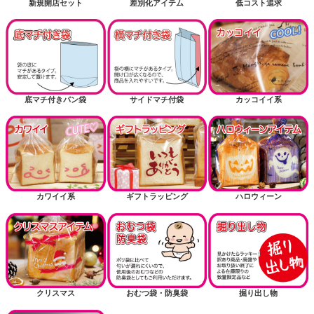
新規開店セット
差別化アイテム
低コスト追求
底マチ付きパン袋
サイドマチ付袋
カッコイイ系
カワイイ系
ギフトラッピング
ハロウィーン
クリスマス
おむつ袋・防臭袋
掘り出し物