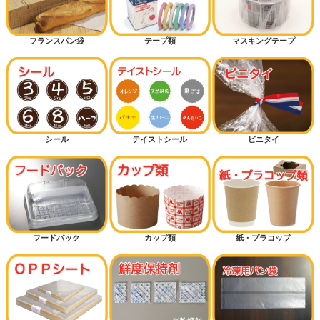
フランスパン袋
テープ類
マスキングテープ
シール
テイストシール
ビニタイ
フードパック
カップ類
紙・プラコップ