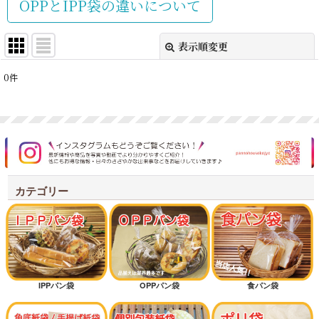
OPPとIPP袋の違いについて
表示順変更
閉じる
0
件
表示数
:
並び順
:
絞り込む
カテゴリー
IPPパン袋
OPPパン袋
食パン袋