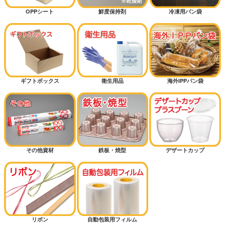
OPPシート
鮮度保持剤
冷凍用パン袋
ギフトボックス
衛生用品
海外IPPパン袋
その他資材
鉄板・焼型
デザートカップ
リボン
自動包装用フィルム