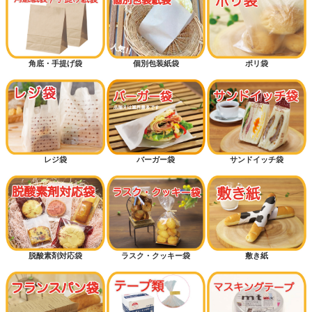
角底・手提げ袋
個別包装紙袋
ポリ袋
レジ袋
バーガー袋
サンドイッチ袋
脱酸素剤対応袋
ラスク・クッキー袋
敷き紙