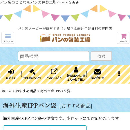
パン袋のことならパンの包装工場へ～～☆★★
パン袋メーカーが運営するパン屋さん向け包装資材の専門店
メニュー
カート
検索
新規開店パン屋
ログイン
特注品について
初めての方へ
問い合わせ
さんのお手伝い
ホーム
>
おすすめ商品
>
海外生産IPPパン袋
海外生産IPPパン袋
[
おすすめ商品
]
海外生産のIPPパン袋の規格です。小ロットにて対応いたします。