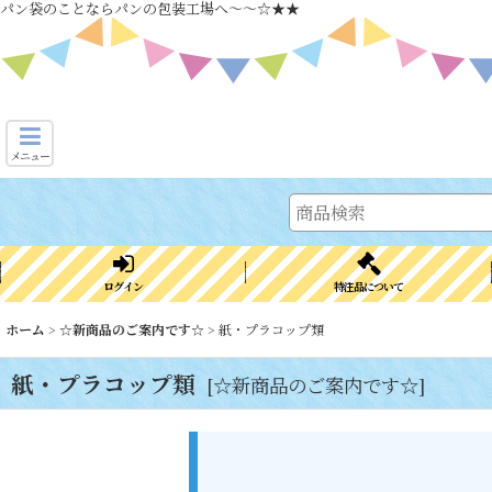
パン袋のことならパンの包装工場へ～～☆★★
メニュー
ログイン
特注品について
ホーム
>
☆新商品のご案内です☆
>
紙・プラコップ類
紙・プラコップ類
[
☆新商品のご案内です☆
]