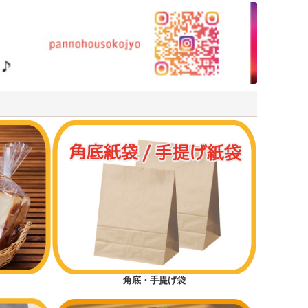
角底・手提げ袋