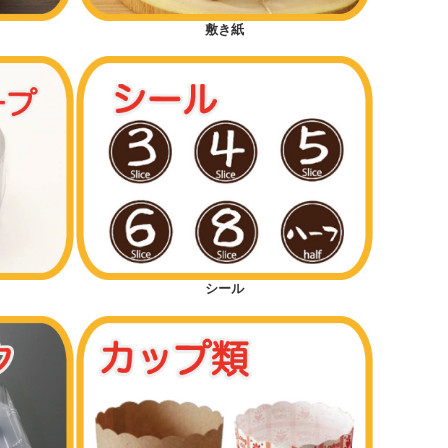
敷き紙
シール