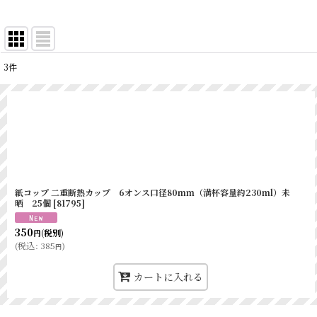
3
件
表示数
:
並び順
:
紙コップ 二重断熱カップ 6オンス口径80mm（満杯容量約230ml）未
晒 25個
[
81795
]
350
(税別)
円
(
税込
:
385
)
円
カートに入れる