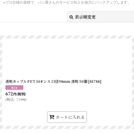
※プロ仕様の資材で、パン屋さんのサービス向上を強力にバックアップします。
表示順変更
絞り込む
透明カップA-PET 14オンス 口径98mm 透明 50個
[
81788
]
672
(税別)
円
(
税込
:
739
)
円
カートに入れる