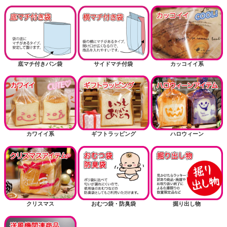
底マチ付きパン袋
サイドマチ付袋
カッコイイ系
カワイイ系
ギフトラッピング
ハロウィーン
クリスマス
おむつ袋・防臭袋
掘り出し物