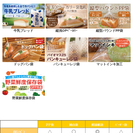
牛乳ブレッド
縦浅OPﾍﾞｰｶﾘｰ
縦型パウンドPP袋
ドッグパン袋
パンキューレジ袋
マットインキ加工
野菜鮮度保存袋
PP袋
純白袋
耐油紙袋
ﾊﾞｰｶﾞｰ袋
△
〇
◎
△
ﾒﾛﾝﾊﾟﾝ