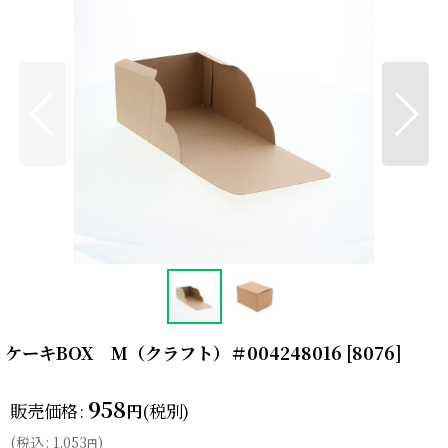
ケーキBOX M（クラフト）＃004248016
[
8076
]
958
販売価格
:
(税別)
円
(
税込
:
1,053
)
円