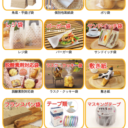
角底・手提げ袋
個別包装紙袋
ポリ袋
レジ袋
バーガー袋
サンドイッチ袋
脱酸素剤対応袋
ラスク・クッキー袋
敷き紙