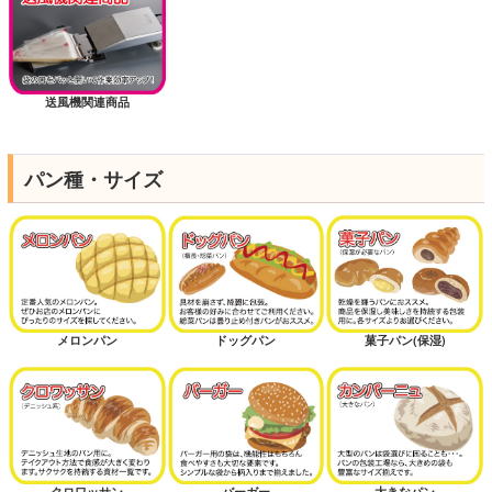
送風機関連商品
パン種・サイズ
メロンパン
ドッグパン
菓子パン(保湿)
クロワッサン
バーガー
大きなパン