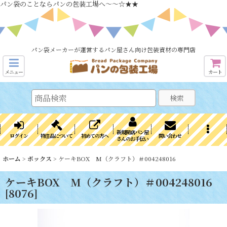
パン袋のことならパンの包装工場へ～～☆★★
パン袋メーカーが運営するパン屋さん向け包装資材の専門店
メニュー
カート
検索
新規開店パン屋
ログイン
特注品について
初めての方へ
問い合わせ
さんのお手伝い
ホーム
>
ボックス
>
ケーキBOX M（クラフト）＃004248016
ケーキBOX M（クラフト）＃004248016
[
8076
]