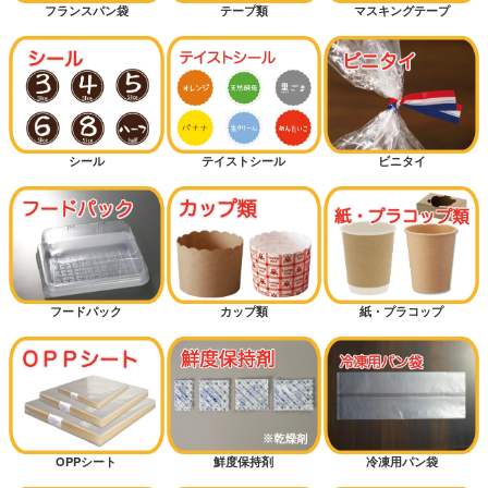
フランスパン袋
テープ類
マスキングテープ
シール
テイストシール
ビニタイ
フードパック
カップ類
紙・プラコップ
OPPシート
鮮度保持剤
冷凍用パン袋