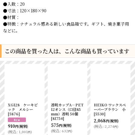
●入数：20
●寸法：120×180×90
●材質：
●特徴：ナチュラル感ある新しい食品箱です。ギフト、焼き菓子用
などに。
この商品を買った人は、こんな商品も買っています
XG128 ケーキピ
透明カップA－PET
HEIKO ワックスペ
ック メルシー
12オンス（口径85
ーパーブラウン 小
[
5876
]
ｍｍ）透明 50個
[
5530
]
[
81754
]
2,068
(税別)
円
575
(税別)
910
円
(
税込
:
2,274
)
(税別)
円
円
(
税込
:
632
)
円
(
税込
:
1,001
)
円