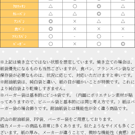
△
〇
◎
△
ｸﾛﾜｯｻﾝ
△
△
◎
△
ｶﾚｰﾊﾟﾝ
◎
×
△
△
ｱﾝﾊﾟﾝ
◎
×
×
×
食ﾊﾟﾝ
〇
-
〇
-
ﾌﾗﾝｽﾊﾟﾝ
〇
×
〇
◎
ﾊﾞｰｶﾞｰ
※上記は焼き立てではない状態を想定しています。焼き立ての場合は、
紙袋優先になるものも当然ございますが、食パン、フランスパン袋など
保存袋が必要なものは、状況に応じて、対応いただけますと幸いです。
※耐油紙袋は、純白袋と違い、紙の目が細かいことが特徴です。これに
より純白袋より乾燥しすぎません。
※バーガー袋は基本的にﾋﾞﾆｰﾙ袋です。（内面にポリエチレン素材が貼
ってありますので、ビニール袋と基本的には同じ考え方です。）紙はバ
ーガー袋の場合飾りです。耐油紙袋とは機能性が全く違う商品です。
沢山の耐油紙袋、PP袋、バーガー袋をご用意しております。
協力メーカーの商品も非常に多くあります。似たようなサイズも多くご
ざいます。紙の厚み、メーカーが違うことで、微妙な機能性（食感）が