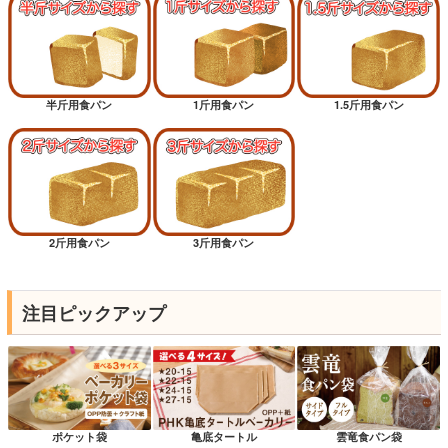
半斤用食パン
1斤用食パン
1.5斤用食パン
2斤用食パン
3斤用食パン
注目ピックアップ
ポケット袋
亀底タートル
雲竜食パン袋