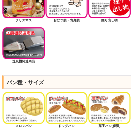
クリスマス
おむつ袋・防臭袋
掘り出し物
送風機関連商品
パン種・サイズ
メロンパン
ドッグパン
菓子パン(保湿)