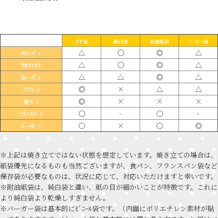
PP袋
純白袋
耐油紙袋
ﾊﾞｰｶﾞｰ袋
△
〇
◎
△
ﾒﾛﾝﾊﾟﾝ
△
〇
◎
△
ｸﾛﾜｯｻﾝ
△
△
◎
△
ｶﾚｰﾊﾟﾝ
◎
×
△
△
ｱﾝﾊﾟﾝ
◎
×
×
×
食ﾊﾟﾝ
〇
-
〇
-
ﾌﾗﾝｽﾊﾟﾝ
〇
×
〇
◎
ﾊﾞｰｶﾞｰ
※上記は焼き立てではない状態を想定しています。焼き立ての場合は、
紙袋優先になるものも当然ございますが、食パン、フランスパン袋など
保存袋が必要なものは、状況に応じて、対応いただけますと幸いです。
※耐油紙袋は、純白袋と違い、紙の目が細かいことが特徴です。これに
より純白袋より乾燥しすぎません。
※バーガー袋は基本的にﾋﾞﾆｰﾙ袋です。（内面にポリエチレン素材が貼