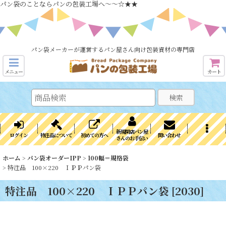
パン袋のことならパンの包装工場へ～～☆★★
パン袋メーカーが運営するパン屋さん向け包装資材の専門店
メニュー
カート
検索
新規開店パン屋
ログイン
特注品について
初めての方へ
問い合わせ
さんのお手伝い
ホーム
>
パン袋オーダーIPP
>
100幅＝規格袋
>
特注品 100×220 ＩＰＰパン袋
特注品 100×220 ＩＰＰパン袋
[
2030
]