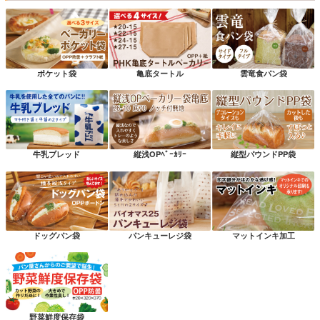
ポケット袋
亀底タートル
雲竜食パン袋
牛乳ブレッド
縦浅OPﾍﾞｰｶﾘｰ
縦型パウンドPP袋
ドッグパン袋
パンキューレジ袋
マットインキ加工
野菜鮮度保存袋