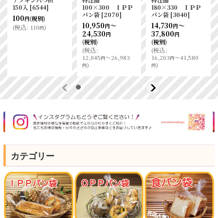
110×230 ＩＰＰ
170×220 ＩＰＰ
ズベリー（300入）
パン袋
[
2150
]
パン袋
[
28901
]
[
9261
]
10,330
～
11,890
～
360
(税別)
円
円
円
22,420
27,880
(
税込
:
396
)
円
円
円
(税別)
(税別)
(
税込
:
(
税込
:
11,363
～24,662
13,079
～30,668
円
円
)
)
円
円
カテゴリー