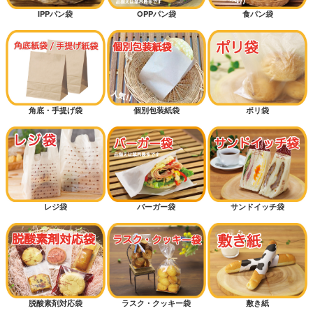
IPPパン袋
OPPパン袋
食パン袋
角底・手提げ袋
個別包装紙袋
ポリ袋
レジ袋
バーガー袋
サンドイッチ袋
脱酸素剤対応袋
ラスク・クッキー袋
敷き紙