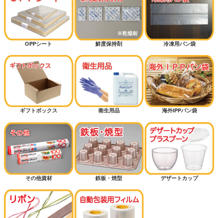
OPPシート
鮮度保持剤
冷凍用パン袋
ギフトボックス
衛生用品
海外IPPパン袋
その他資材
鉄板・焼型
デザートカップ