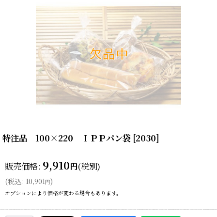
特注品 100×220 ＩＰＰパン袋
[
2030
]
9,910
販売価格
:
(税別)
円
(
税込
:
10,901
)
円
オプションにより価格が変わる場合もあります。