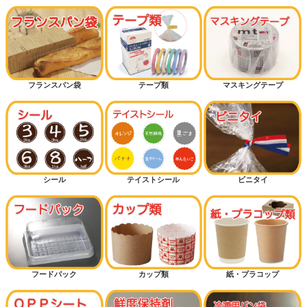
フランスパン袋
テープ類
マスキングテープ
シール
テイストシール
ビニタイ
フードパック
カップ類
紙・プラコップ