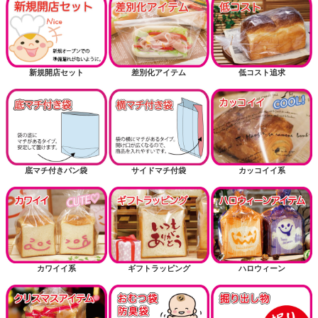
新規開店セット
差別化アイテム
低コスト追求
底マチ付きパン袋
サイドマチ付袋
カッコイイ系
カワイイ系
ギフトラッピング
ハロウィーン