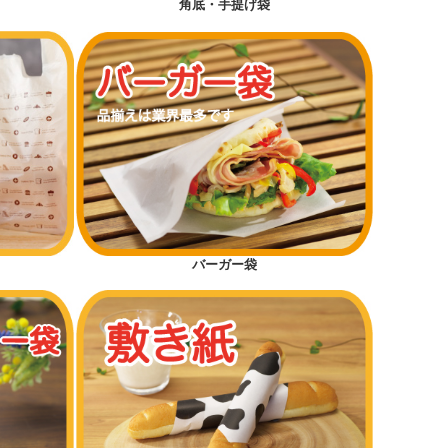
角底・手提げ袋
バーガー袋