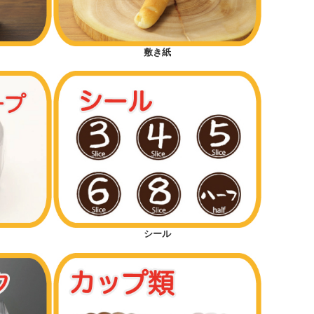
敷き紙
シール