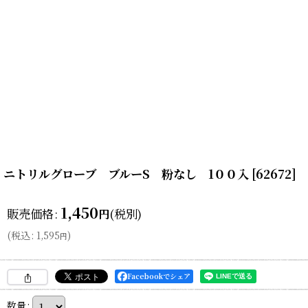
ニトリルグローブ ブルーS 粉なし 1００入
[
62672
]
1,450
販売価格
:
(税別)
円
(
税込
:
1,595
)
円
Facebookでシェア
数量
: