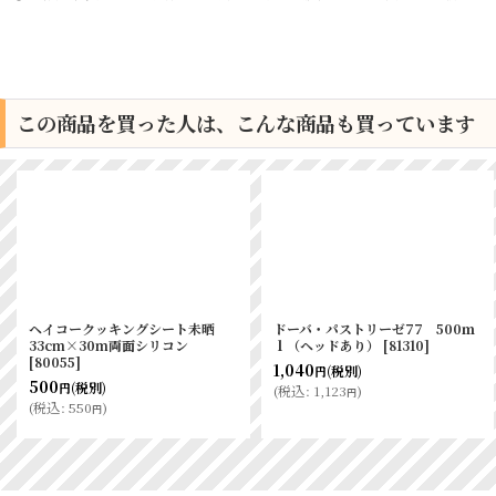
この商品を買った人は、こんな商品も買っています
エリエール ペーパータオル スマー
1斤用 食パン袋 IPP
トタイプ 小判タイプ
156
～12,530
(税別)
4,290
～49,200
円
円
(税別)
円
円
(
税込
:
171
～13,783
)
円
円
(
税込
:
4,719
～54,120
)
円
円