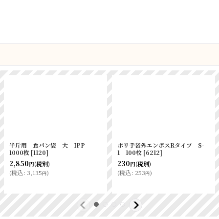
ニトリルグローブ ブルーSS 粉
ノンフッ素 パンの包装工場耐油ガ
なし 1００入
[
62671
]
ゼット袋(無地）S
[
5149
]
1,450
(税別)
円
492
～18,530
(
税込
:
1,595
)
(税別)
円
円
円
(
税込
:
541
～20,383
)
円
円