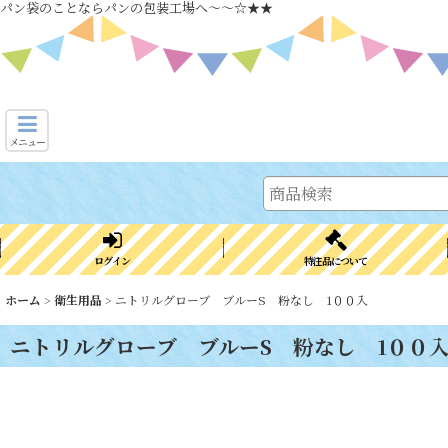
パン袋のことならパンの包装工場へ～～☆★★
メニュー
ログイン
特注品について
ホーム
>
衛生用品
>
ニトリルグローブ ブルーS 粉なし 1００入
ニトリルグローブ ブルーS 粉なし 1００