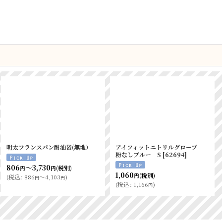
※ショート フランスパン袋 S
ニトリルグローブ ブルーL 粉な
茶 （50入）
[
3334
]
し 1００入
[
62674
]
566
1,450
(税別)
(税別)
円
円
(
税込
:
622
)
(
税込
:
1,595
)
円
円