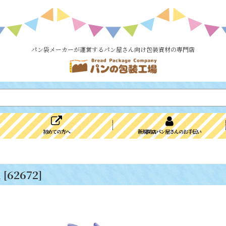
パン袋メーカーが運営するパン屋さん向け包装資材の専門店
初めての方へ
新規開店パン屋さんのお手伝い
入
[
62672
]