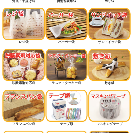
角底・手提げ袋
個別包装紙袋
ポリ袋
レジ袋
バーガー袋
サンドイッチ袋
脱酸素剤対応袋
ラスク・クッキー袋
敷き紙
フランスパン袋
テープ類
マスキングテープ