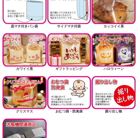
底マチ付きパン袋
サイドマチ付袋
カッコイイ系
カワイイ系
ギフトラッピング
ハロウィーン
クリスマス
おむつ袋・防臭袋
掘り出し物