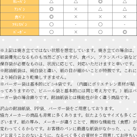
△
△
◎
△
ｶﾚｰﾊﾟﾝ
◎
×
△
△
ｱﾝﾊﾟﾝ
◎
×
×
×
食ﾊﾟﾝ
〇
-
〇
-
ﾌﾗﾝｽﾊﾟﾝ
〇
×
〇
◎
ﾊﾞｰｶﾞｰ
※上記は焼き立てではない状態を想定しています。焼き立ての場合は、
紙袋優先になるものも当然ございますが、食パン、フランスパン袋など
保存袋が必要なものは、状況に応じて、対応いただけますと幸いです。
※耐油紙袋は、純白袋と違い、紙の目が細かいことが特徴です。これに
より純白袋より乾燥しすぎません。
※バーガー袋は基本的にﾋﾞﾆｰﾙ袋です。（内面にポリエチレン素材が貼
ってありますので、ビニール袋と基本的には同じ考え方です。）紙はバ
ーガー袋の場合飾りです。耐油紙袋とは機能性が全く違う商品です。
沢山の耐油紙袋、PP袋、バーガー袋をご用意しております。
協力メーカーの商品も非常に多くあります。似たようなサイズも多くご
ざいます。紙の厚み、メーカーが違うことで、微妙な機能性（食感）が
変わってくるからです。お客様のパンに最適な紙袋がなかった、、、な
どと言うことのないように、なるべく多くの資材をご用意してお待ちい