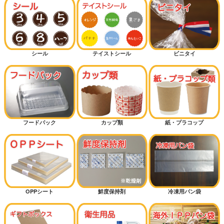
シール
テイストシール
ビニタイ
フードパック
カップ類
紙・プラコップ
OPPシート
鮮度保持剤
冷凍用パン袋