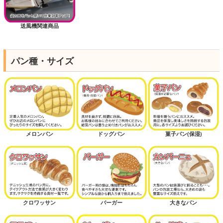
送風機関連商品
パン種・サイズ
メロンパン
ドッグパン
菓子パン(保湿)
クロワッサン
バーガー
大きなパン