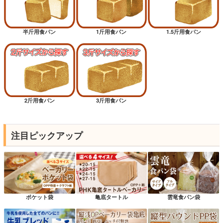
半斤用食パン
1斤用食パン
1.5斤用食パン
2斤用食パン
3斤用食パン
注目ピックアップ
ポケット袋
亀底タートル
雲竜食パン袋