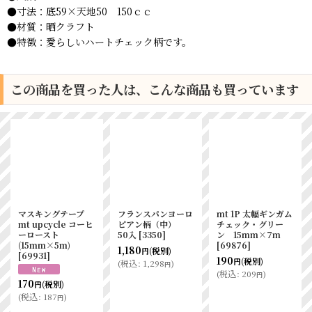
●寸法：底59×天地50 150ｃｃ
●材質：晒クラフト
●特徴：愛らしいハートチェック柄です。
この商品を買った人は、こんな商品も買っています
マスキングテープ
フランスパンヨーロ
mt 1P 太幅ギンガム
mt upcycle コーヒ
ピアン柄（中）
チェック・グリー
ーロースト
50入
[
3350
]
ン 15mm×7m
(15mm×5m)
[
69876
]
1,180
(税別)
円
[
69931
]
190
(税別)
円
(
税込
:
1,298
)
円
(
税込
:
209
)
円
170
(税別)
円
(
税込
:
187
)
円