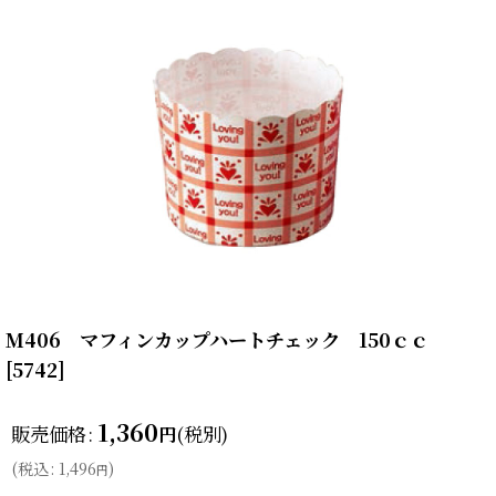
M406 マフィンカップハートチェック 150ｃｃ
[
5742
]
1,360
販売価格
:
(税別)
円
(
税込
:
1,496
)
円