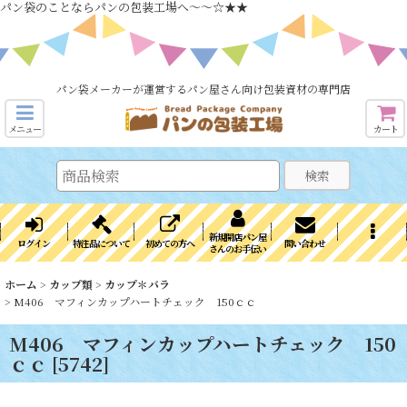
パン袋のことならパンの包装工場へ～～☆★★
パン袋メーカーが運営するパン屋さん向け包装資材の専門店
メニュー
カート
検索
新規開店パン屋
ログイン
特注品について
初めての方へ
問い合わせ
さんのお手伝い
ホーム
>
カップ類
>
カップ＊バラ
>
M406 マフィンカップハートチェック 150ｃｃ
M406 マフィンカップハートチェック 150
ｃｃ
[
5742
]