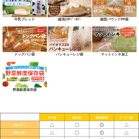
牛乳ブレッド
縦浅OPﾍﾞｰｶﾘｰ
縦型パウンドPP袋
ドッグパン袋
パンキューレジ袋
マットインキ加工
野菜鮮度保存袋
PP袋
純白袋
耐油紙袋
ﾊﾞｰｶﾞｰ袋
△
〇
◎
△
ﾒﾛﾝﾊﾟﾝ
△
〇
◎
△
ｸﾛﾜｯｻﾝ