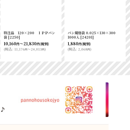
特注品 140×450 ＩＰＰパン袋
カマスGTN No.1 100×120
[
2600
]
[
8810
]
15,190
～39,410
465
(税別)
(税別)
円
円
円
(
税込
:
16,709
～43,351
)
(
税込
:
511
)
円
円
円