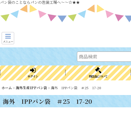
パン袋のことならパンの包装工場へ～～☆★★
メニュー
ログイン
特注品について
ホーム
>
海外生産IPPパン袋
>
海外 IPPパン袋 ＃25 17-20
海外 IPPパン袋 ＃25 17-20