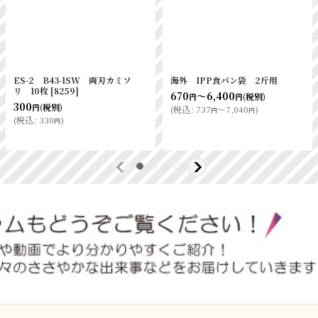
海外 IPPパン袋 ＃20 15-
パン規格袋 0.025×170×200
20（薄手）
1000入
[
2871
]
127
～4,960
1,660
(税別)
(税別)
円
円
円
(
税込
:
139
～5,456
)
(
税込
:
1,826
)
円
円
円