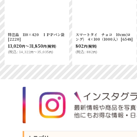
海外 IPPパン袋 ＃20 14-
海外 IPPパン袋 ＃30 16-
18（薄手）
65（フランス保存）
[
3271
]
115
～4,410
580
～5,700
(税別)
(税別)
円
円
円
円
(
税込
:
126
～4,851
)
(
税込
:
638
～6,270
)
円
円
円
円