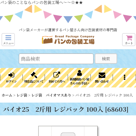
パン袋のことならパンの包装工場へ～～☆★★
パン袋メーカーが運営するパン屋さん向け包装資材の専門店
メニュー
カート
検索
新規開店パン屋
ログイン
特注品について
初めての方へ
問い合わせ
さんのお手伝い
ホーム
>
レジ袋
>
レジ袋 バイオマスあり
>
バイオ25 2斤用 レジバック 100入
バイオ25 2斤用 レジバック 100入
[
68603
]