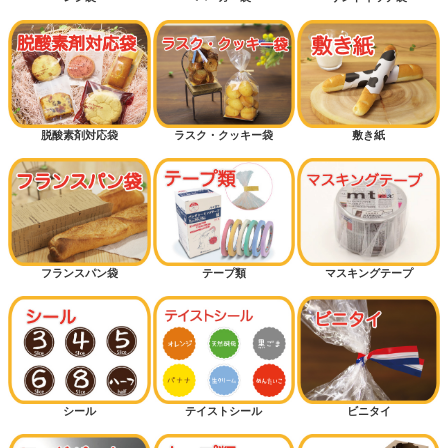
脱酸素剤対応袋
ラスク・クッキー袋
敷き紙
フランスパン袋
テープ類
マスキングテープ
シール
テイストシール
ビニタイ