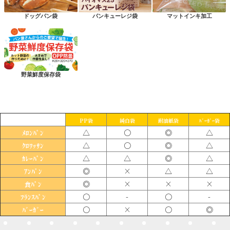
ドッグパン袋
パンキューレジ袋
マットインキ加工
野菜鮮度保存袋
PP袋
純白袋
耐油紙袋
ﾊﾞｰｶﾞｰ袋
△
〇
◎
△
ﾒﾛﾝﾊﾟﾝ
△
〇
◎
△
ｸﾛﾜｯｻﾝ
△
△
◎
△
ｶﾚｰﾊﾟﾝ
◎
×
△
△
ｱﾝﾊﾟﾝ
◎
×
×
×
食ﾊﾟﾝ
〇
-
〇
-
ﾌﾗﾝｽﾊﾟﾝ
〇
×
〇
◎
ﾊﾞｰｶﾞｰ