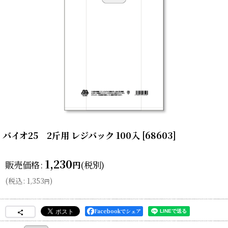
バイオ25 2斤用 レジバック 100入
[
68603
]
1,230
販売価格
:
(税別)
円
(
税込
:
1,353
)
円
Facebookでシェア