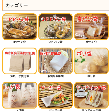
カテゴリー
IPPパン袋
OPPパン袋
食パン袋
角底・手提げ袋
個別包装紙袋
ポリ袋
レジ袋
バーガー袋
サンドイッチ袋