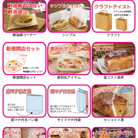
耐油袋コーナー
シンプル
クラフト
新規開店セット
差別化アイテム
低コスト追求
底マチ付きパン袋
サイドマチ付袋
カッコイイ系