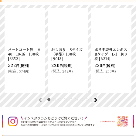
パートコート袋 ＃
おしぼり Sサイズ
ポリ手袋外エンボス
40 10-16 100枚
（平型）100枚
Rタイプ L-1 100
[
3352
]
[
9013
]
枚
[
6214
]
522
220
230
(税別)
(税別)
(税別)
円
円
円
(
税込
:
574
)
(
税込
:
242
)
(
税込
:
253
)
円
円
円