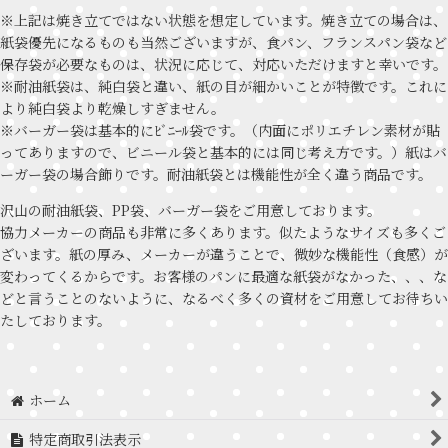
※上記は焼き立てではない状態を想定しています。焼き立ての場合は、
紙袋優先になるものも当然ございますが、食パン、フランスパン袋など
保存袋が必要なものは、状況に応じて、対応いただけますと幸いです。
※耐油紙袋は、純白袋と違い、紙の目が細かいことが特徴です。これに
より純白袋より乾燥しすぎません。
※バーガー袋は基本的にﾋﾞﾆｰﾙ袋です。（内面にポリエチレン素材が貼
ってありますので、ビニール袋と基本的には同じ考え方です。）紙はバ
ーガー袋の場合飾りです。耐油紙袋とは機能性が全く違う商品です。
沢山の耐油紙袋、PP袋、バーガー袋をご用意しております。
協力メーカーの商品も非常に多くあります。似たようなサイズも多くご
ざいます。紙の厚み、メーカーが違うことで、微妙な機能性（食感）が
変わってくるからです。お客様のパンに最適な紙袋がなかった、、、な
どと言うことのないように、なるべく多くの資材をご用意してお待ちい
たしております。
ホーム
特定商取引法表示