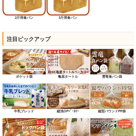
2斤用食パン
3斤用食パン
注目ピックアップ
ポケット袋
亀底タートル
雲竜食パン袋
牛乳ブレッド
縦浅OPﾍﾞｰｶﾘｰ
縦型パウンドPP袋