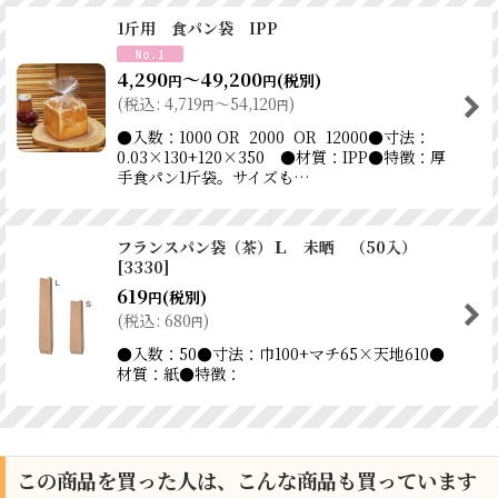
1斤用 食パン袋 IPP
4,290
～49,200
(税別)
円
円
(
税込
:
4,719
～54,120
)
円
円
●入数：1000 OR 2000 OR 12000●寸法：
0.03×130+120×350 ●材質：IPP●特徴：厚
手食パン1斤袋。サイズも…
フランスパン袋（茶）Ｌ 未晒 （50入）
[
3330
]
619
(税別)
円
(
税込
:
680
)
円
●入数：50●寸法：巾100+マチ65×天地610●
材質：紙●特徴：
この商品を買った人は、こんな商品も買っています