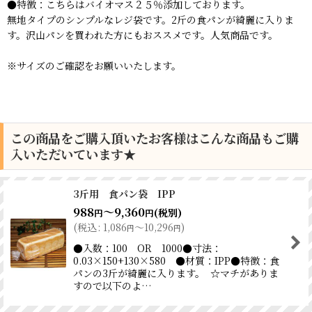
●特徴：こちらはバイオマス２５％添加しております。
無地タイプのシンプルなレジ袋です。2斤の食パンが綺麗に入りま
す。沢山パンを買われた方にもおススメです。人気商品です。
※サイズのご確認をお願いいたします。
この商品をご購入頂いたお客様はこんな商品もご購
入いただいています★
3斤用 食パン袋 IPP
988
～9,360
(税別)
円
円
(
税込
:
1,086
～10,296
)
円
円
●入数：100 OR 1000●寸法：
0.03×150+130×580 ●材質：IPP●特徴：食
パンの3斤が綺麗に入ります。 ☆マチがありま
すので以下のよ…