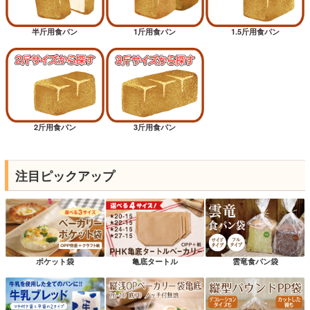
半斤用食パン
1斤用食パン
1.5斤用食パン
2斤用食パン
3斤用食パン
注目ピックアップ
ポケット袋
亀底タートル
雲竜食パン袋