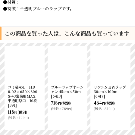
●材質：
●特徴：半透明ブルーのラップです。
この商品を買った人は、こんな商品も買っています
ゴミ袋45L HD
ブルーラップオーシ
リケンＮＥＷラップ
0.02×650×800
ャン 45cm×50ｍ
30cm×100ｍ
S-43業務用MAX
[
6413
]
[
6417
]
半透明厚口 10枚
718
464
(税別)
(税別)
円
円
[
391
]
(
税込
:
789
)
(
税込
:
510
)
円
円
118
(税別)
円
(
税込
:
129
)
円