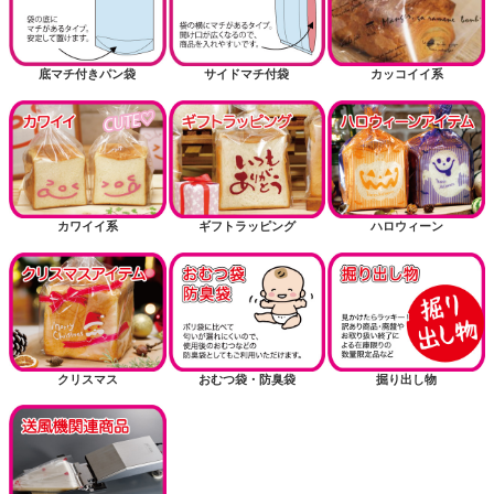
底マチ付きパン袋
サイドマチ付袋
カッコイイ系
カワイイ系
ギフトラッピング
ハロウィーン
クリスマス
おむつ袋・防臭袋
掘り出し物