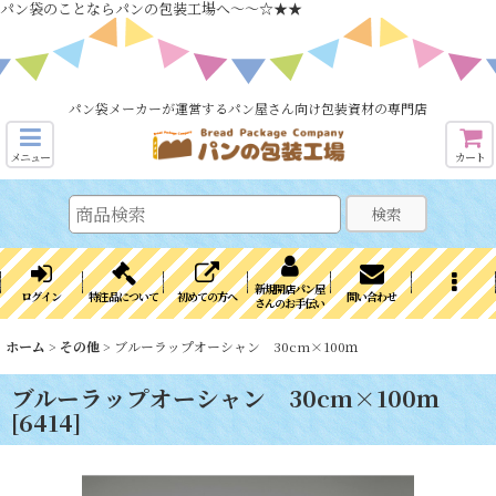
パン袋のことならパンの包装工場へ～～☆★★
パン袋メーカーが運営するパン屋さん向け包装資材の専門店
メニュー
カート
検索
新規開店パン屋
ログイン
特注品について
初めての方へ
問い合わせ
さんのお手伝い
ホーム
>
その他
>
ブルーラップオーシャン 30cm×100ｍ
ブルーラップオーシャン 30cm×100ｍ
[
6414
]