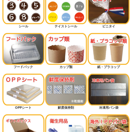
シール
テイストシール
ビニタイ
フードパック
カップ類
紙・プラコップ
OPPシート
鮮度保持剤
冷凍用パン袋