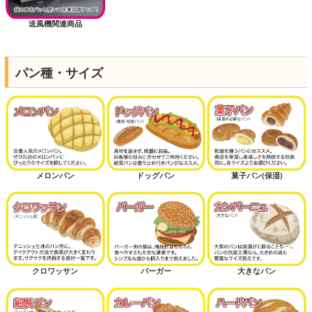
送風機関連商品
パン種・サイズ
メロンパン
ドッグパン
菓子パン(保湿)
クロワッサン
バーガー
大きなパン