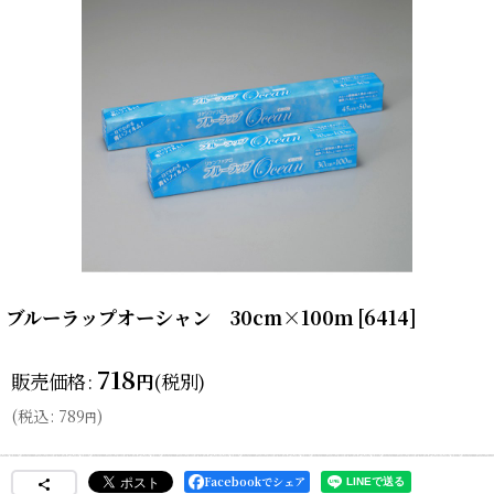
ブルーラップオーシャン 30cm×100ｍ
[
6414
]
718
販売価格
:
(税別)
円
(
税込
:
789
)
円
Facebookでシェア