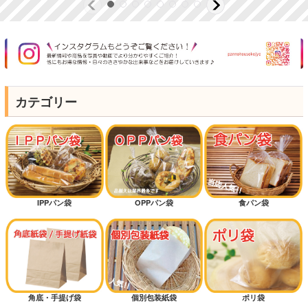
カテゴリー
IPPパン袋
OPPパン袋
食パン袋
角底・手提げ袋
個別包装紙袋
ポリ袋