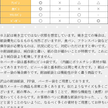
◎
×
△
△
ｱﾝﾊﾟﾝ
◎
×
×
×
食ﾊﾟﾝ
〇
-
〇
-
ﾌﾗﾝｽﾊﾟﾝ
〇
×
〇
◎
ﾊﾞｰｶﾞｰ
※上記は焼き立てではない状態を想定しています。焼き立ての場合は、
紙袋優先になるものも当然ございますが、食パン、フランスパン袋など
保存袋が必要なものは、状況に応じて、対応いただけますと幸いです。
※耐油紙袋は、純白袋と違い、紙の目が細かいことが特徴です。これに
より純白袋より乾燥しすぎません。
※バーガー袋は基本的にﾋﾞﾆｰﾙ袋です。（内面にポリエチレン素材が貼
ってありますので、ビニール袋と基本的には同じ考え方です。）紙はバ
ーガー袋の場合飾りです。耐油紙袋とは機能性が全く違う商品です。
沢山の耐油紙袋、PP袋、バーガー袋をご用意しております。
協力メーカーの商品も非常に多くあります。似たようなサイズも多くご
ざいます。紙の厚み、メーカーが違うことで、微妙な機能性（食感）が
変わってくるからです。お客様のパンに最適な紙袋がなかった、、、な
どと言うことのないように、なるべく多くの資材をご用意してお待ちい
たしております。