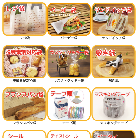
レジ袋
バーガー袋
サンドイッチ袋
脱酸素剤対応袋
ラスク・クッキー袋
敷き紙
フランスパン袋
テープ類
マスキングテープ