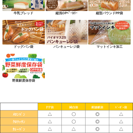
牛乳ブレッド
縦浅OPﾍﾞｰｶﾘｰ
縦型パウンドPP袋
ドッグパン袋
パンキューレジ袋
マットインキ加工
野菜鮮度保存袋
PP袋
純白袋
耐油紙袋
ﾊﾞｰｶﾞｰ袋
△
〇
◎
△
ﾒﾛﾝﾊﾟﾝ
△
〇
◎
△
ｸﾛﾜｯｻﾝ
△
△
◎
△
ｶﾚｰﾊﾟﾝ