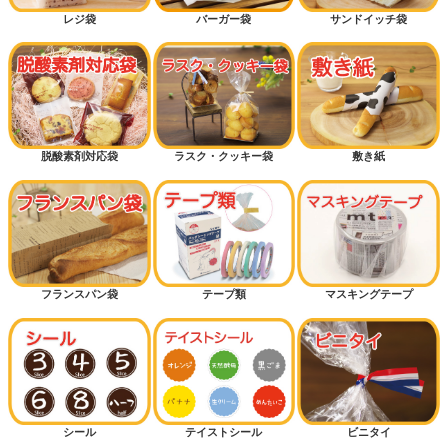
レジ袋
バーガー袋
サンドイッチ袋
脱酸素剤対応袋
ラスク・クッキー袋
敷き紙
フランスパン袋
テープ類
マスキングテープ
シール
テイストシール
ビニタイ