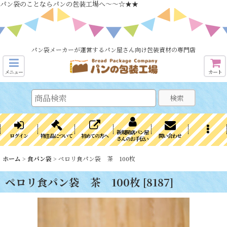
パン袋のことならパンの包装工場へ～～☆★★
パン袋メーカーが運営するパン屋さん向け包装資材の専門店
メニュー
カート
検索
新規開店パン屋
ログイン
特注品について
初めての方へ
問い合わせ
さんのお手伝い
ホーム
>
食パン袋
>
ペロリ食パン袋 茶 100枚
ペロリ食パン袋 茶 100枚
[
8187
]