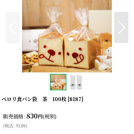
ペロリ食パン袋 茶 100枚
[
8187
]
830
販売価格
:
(税別)
円
(
税込
:
913
)
円