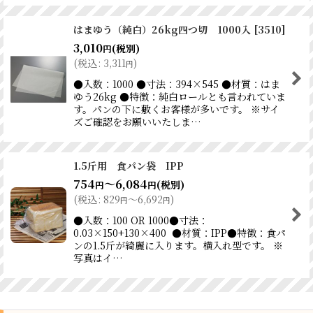
はまゆう（純白）26kg四つ切 1000入
[
3510
]
3,010
(税別)
円
(
税込
:
3,311
)
円
●入数：1000 ●寸法：394×545 ●材質：はま
ゆう26kg ●特徴：純白ロールとも言われていま
す。パンの下に敷くお客様が多いです。 ※サイ
ズご確認をお願いいたしま…
1.5斤用 食パン袋 IPP
754
～6,084
(税別)
円
円
(
税込
:
829
～6,692
)
円
円
●入数：100 OR 1000●寸法：
0.03×150+130×400 ●材質：IPP●特徴：食パ
ンの1.5斤が綺麗に入ります。横入れ型です。 ※
写真はイ…