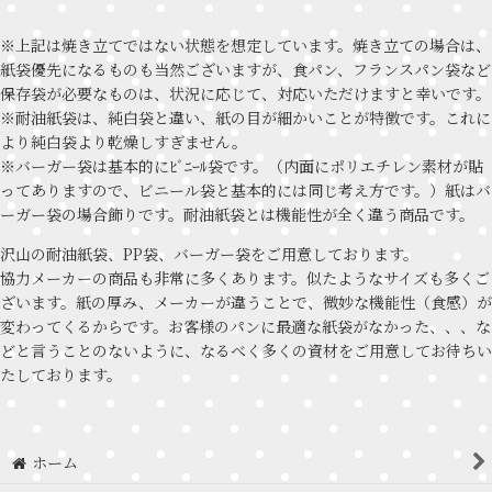
※上記は焼き立てではない状態を想定しています。焼き立ての場合は、
紙袋優先になるものも当然ございますが、食パン、フランスパン袋など
保存袋が必要なものは、状況に応じて、対応いただけますと幸いです。
※耐油紙袋は、純白袋と違い、紙の目が細かいことが特徴です。これに
より純白袋より乾燥しすぎません。
※バーガー袋は基本的にﾋﾞﾆｰﾙ袋です。（内面にポリエチレン素材が貼
ってありますので、ビニール袋と基本的には同じ考え方です。）紙はバ
ーガー袋の場合飾りです。耐油紙袋とは機能性が全く違う商品です。
沢山の耐油紙袋、PP袋、バーガー袋をご用意しております。
協力メーカーの商品も非常に多くあります。似たようなサイズも多くご
ざいます。紙の厚み、メーカーが違うことで、微妙な機能性（食感）が
変わってくるからです。お客様のパンに最適な紙袋がなかった、、、な
どと言うことのないように、なるべく多くの資材をご用意してお待ちい
たしております。
ホーム