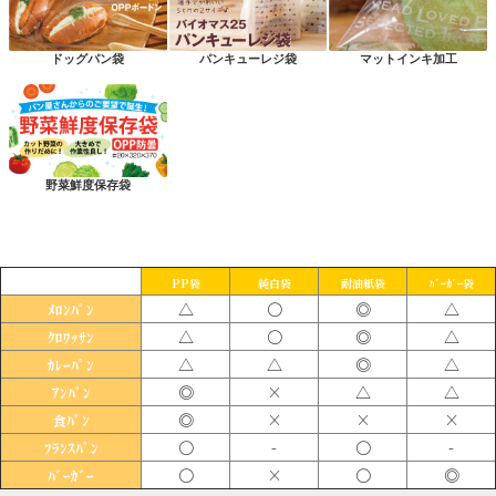
ドッグパン袋
パンキューレジ袋
マットインキ加工
野菜鮮度保存袋
PP袋
純白袋
耐油紙袋
ﾊﾞｰｶﾞｰ袋
△
〇
◎
△
ﾒﾛﾝﾊﾟﾝ
△
〇
◎
△
ｸﾛﾜｯｻﾝ
△
△
◎
△
ｶﾚｰﾊﾟﾝ
◎
×
△
△
ｱﾝﾊﾟﾝ
◎
×
×
×
食ﾊﾟﾝ
〇
-
〇
-
ﾌﾗﾝｽﾊﾟﾝ
〇
×
〇
◎
ﾊﾞｰｶﾞｰ