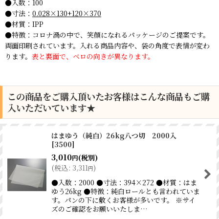
●入数：100
●寸法：
0.028×130+120×370
●材質：IPP
●特徴：コロナ渦の中で、笑顔になれるパッケージのご提案です。
両面印刷されています。入れる商品内容や、袋の角度で表情が変わ
ります。
表と裏面で、ベロの向きが異なります。
この商品をご購入頂いたお客様はこんな商品もご購
入いただいています★
はまゆう（純白）26kg八つ切 2000入
[
3500
]
3,010
(税別)
円
(
税込
:
3,311
)
円
●入数：2000 ●寸法：394×272 ●材質：はま
ゆう26kg ●特徴：純白ロールとも言われていま
す。パンの下に敷くお客様が多いです。 ※サイ
ズのご確認をお願いいたしま…