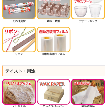
その他資材
鉄板・焼型
デザートカップ
リボン
自動包装用フィルム
テイスト・用途
オリジナル
ワックスペーパー
耐油紙商品