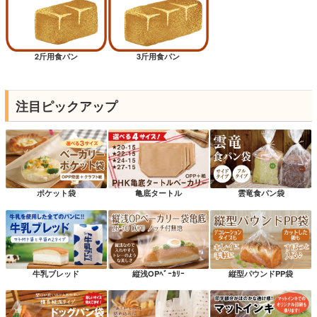
2斤用食パン
3斤用食パン
注目ピックアップ
ポケット袋
亀底タートル
雲竜食パン袋
牛乳ブレッド
縦浅OPﾍﾞｰｶﾘｰ
縦型パウンドPP袋