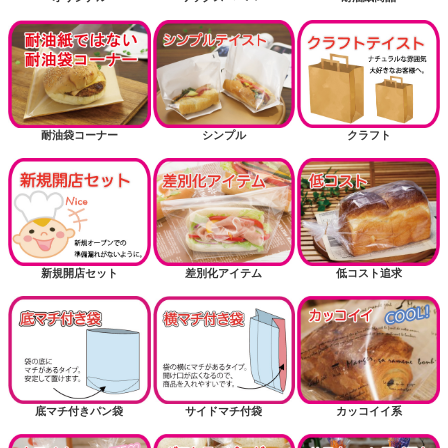
耐油袋コーナー
シンプル
クラフト
新規開店セット
差別化アイテム
低コスト追求
底マチ付きパン袋
サイドマチ付袋
カッコイイ系