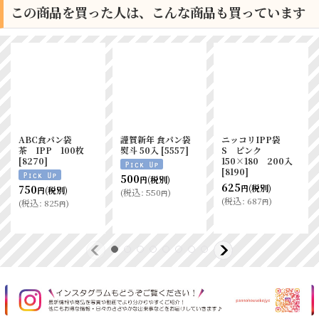
この商品を買った人は、こんな商品も買っています
ABC食パン袋
謹賀新年 食パン袋
ニッコリIPP袋
茶 IPP 100枚
熨斗 50入
[
5557
]
S ピンク
[
8270
]
150×180 200入
[
8190
]
500
(税別)
円
625
(税別)
750
円
(税別)
円
(
税込
:
550
)
円
(
税込
:
687
)
円
(
税込
:
825
)
円