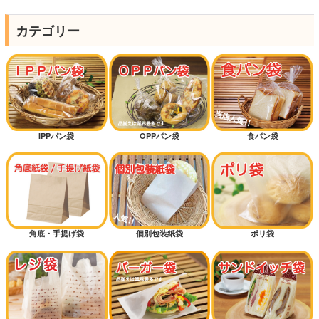
カテゴリー
IPPパン袋
OPPパン袋
食パン袋
角底・手提げ袋
個別包装紙袋
ポリ袋