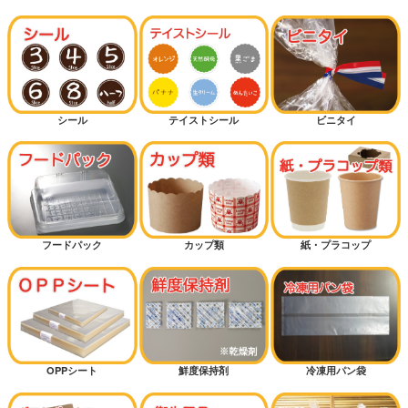
シール
テイストシール
ビニタイ
フードパック
カップ類
紙・プラコップ
OPPシート
鮮度保持剤
冷凍用パン袋