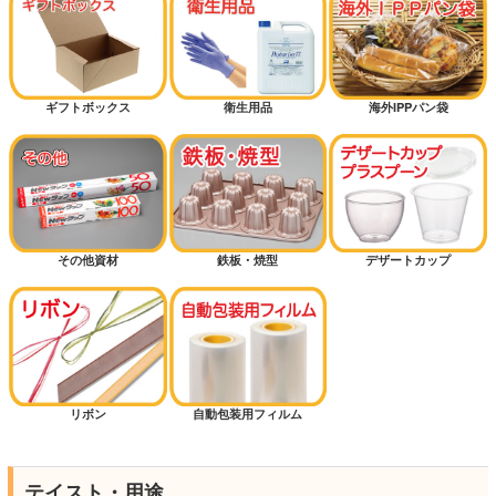
ギフトボックス
衛生用品
海外IPPパン袋
その他資材
鉄板・焼型
デザートカップ
リボン
自動包装用フィルム
テイスト・用途