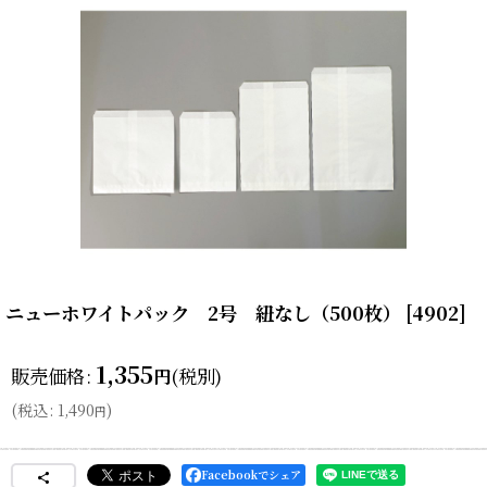
ニューホワイトパック 2号 紐なし（500枚）
[
4902
]
1,355
販売価格
:
(税別)
円
(
税込
:
1,490
)
円
Facebookでシェア