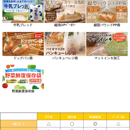
牛乳ブレッド
縦浅OPﾍﾞｰｶﾘｰ
縦型パウンドPP袋
ドッグパン袋
パンキューレジ袋
マットインキ加工
野菜鮮度保存袋
PP袋
純白袋
耐油紙袋
ﾊﾞｰｶﾞｰ袋
△
〇
◎
△
ﾒﾛﾝﾊﾟﾝ