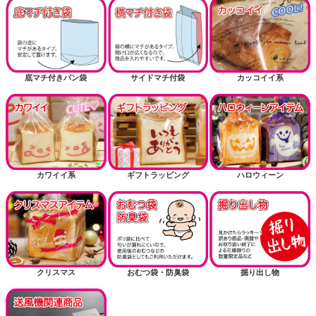
底マチ付きパン袋
サイドマチ付袋
カッコイイ系
カワイイ系
ギフトラッピング
ハロウィーン
クリスマス
おむつ袋・防臭袋
掘り出し物