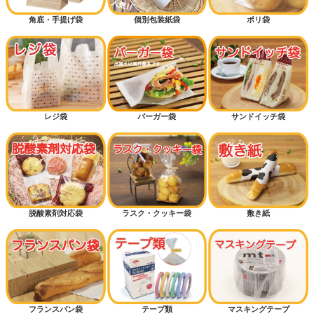
角底・手提げ袋
個別包装紙袋
ポリ袋
レジ袋
バーガー袋
サンドイッチ袋
脱酸素剤対応袋
ラスク・クッキー袋
敷き紙
フランスパン袋
テープ類
マスキングテープ