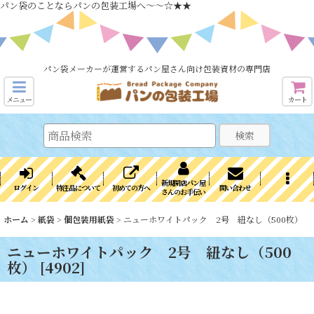
パン袋のことならパンの包装工場へ～～☆★★
パン袋メーカーが運営するパン屋さん向け包装資材の専門店
メニュー
カート
検索
新規開店パン屋
ログイン
特注品について
初めての方へ
問い合わせ
さんのお手伝い
ホーム
>
紙袋
>
個包装用紙袋
>
ニューホワイトパック 2号 紐なし（500枚）
ニューホワイトパック 2号 紐なし（500
枚）
[
4902
]