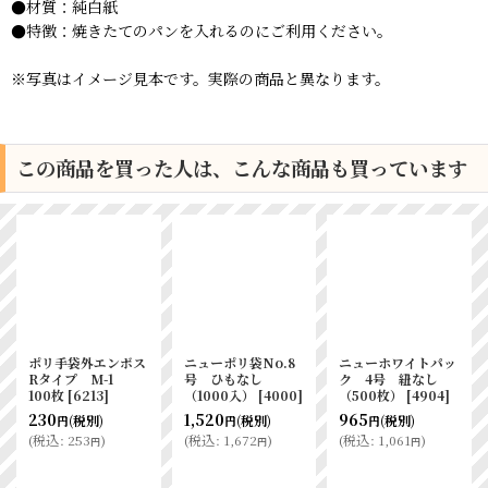
●材質：純白紙
●特徴：焼きたてのパンを入れるのにご利用ください。
※写真はイメージ見本です。実際の商品と異なります。
この商品を買った人は、こんな商品も買っています
ポリ手袋外エンボス
ニューポリ袋No.8
ニューホワイトパッ
Rタイプ M-1
号 ひもなし
ク 4号 紐なし
100枚
[
6213
]
（1000入）
[
4000
]
（500枚）
[
4904
]
230
1,520
965
(税別)
(税別)
(税別)
円
円
円
(
税込
:
253
)
(
税込
:
1,672
)
(
税込
:
1,061
)
円
円
円