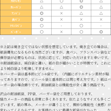
△
〇
◎
△
ｸﾛﾜｯｻﾝ
△
△
◎
△
ｶﾚｰﾊﾟﾝ
◎
×
△
△
ｱﾝﾊﾟﾝ
◎
×
×
×
食ﾊﾟﾝ
〇
-
〇
-
ﾌﾗﾝｽﾊﾟﾝ
〇
×
〇
◎
ﾊﾞｰｶﾞｰ
※上記は焼き立てではない状態を想定しています。焼き立ての場合は、
紙袋優先になるものも当然ございますが、食パン、フランスパン袋など
保存袋が必要なものは、状況に応じて、対応いただけますと幸いです。
※耐油紙袋は、純白袋と違い、紙の目が細かいことが特徴です。これに
より純白袋より乾燥しすぎません。
※バーガー袋は基本的にﾋﾞﾆｰﾙ袋です。（内面にポリエチレン素材が貼
ってありますので、ビニール袋と基本的には同じ考え方です。）紙はバ
ーガー袋の場合飾りです。耐油紙袋とは機能性が全く違う商品です。
沢山の耐油紙袋、PP袋、バーガー袋をご用意しております。
協力メーカーの商品も非常に多くあります。似たようなサイズも多くご
ざいます。紙の厚み、メーカーが違うことで、微妙な機能性（食感）が
変わってくるからです。お客様のパンに最適な紙袋がなかった、、、な