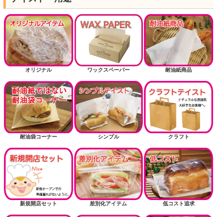
オリジナル
ワックスペーパー
耐油紙商品
耐油袋コーナー
シンプル
クラフト
新規開店セット
差別化アイテム
低コスト追求