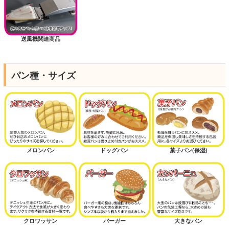
送風機関連商品
パン種・サイズ
メロンパン
ドッグパン
菓子パン(保湿)
クロワッサン
バーガー
大きなパン