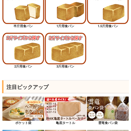
半斤用食パン
1斤用食パン
1.5斤用食パン
2斤用食パン
3斤用食パン
注目ピックアップ
ポケット袋
亀底タートル
雲竜食パン袋