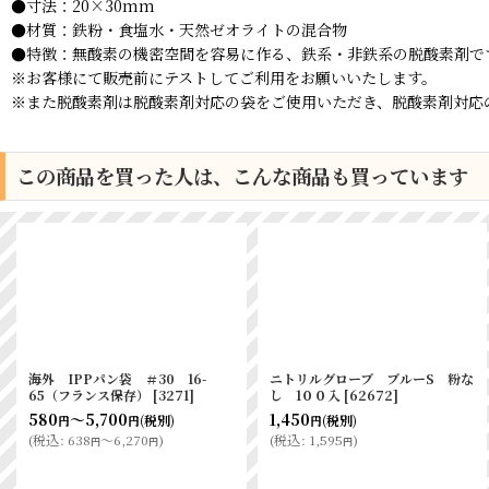
●寸法：20×30mm
●材質：鉄粉・食塩水・天然ゼオライトの混合物
●特徴：無酸素の機密空間を容易に作る、鉄系・非鉄系の脱酸素剤で
※お客様にて販売前にテストしてご利用をお願いいたします。
※また脱酸素剤は脱酸素剤対応の袋をご使用いただき、脱酸素剤対応
この商品を買った人は、こんな商品も買っています
海外 IPP食パン袋 2斤用
HEIKO ワックスペーパーブラウ
ン 小
[
5530
]
670
～6,400
(税別)
円
円
2,068
(税別)
円
(
税込
:
737
～7,040
)
円
円
(
税込
:
2,274
)
円