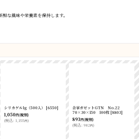
新鮮な風味や栄養素を保持します。
PHK OPベーカリー袋亀底20-
カマスGTN No.1 100×120
15 切裂ノッチ付無地 100入
[
8810
]
[
3798
]
465
(税別)
円
(
税込
:
511
)
円
826
(税別)
円
(
税込
:
908
)
円