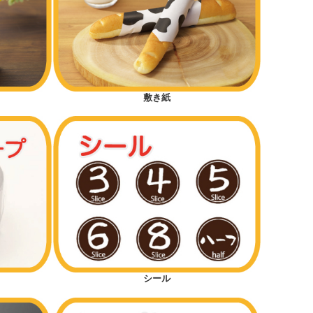
敷き紙
シール