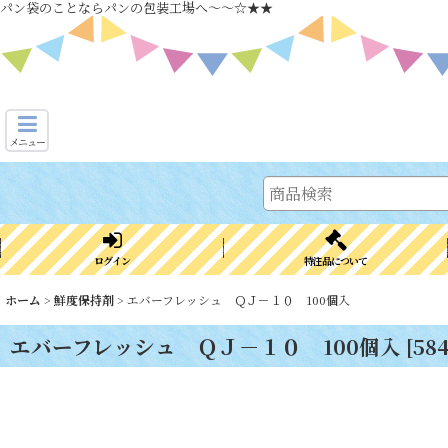
パン袋のことならパンの包装工場へ～～☆★★
メニュー
ログイン
特注品について
ホーム
>
鮮度保持剤
>
エバーフレッシュ ＱＪ－１０ 100個入
エバーフレッシュ ＱＪ－１０ 100個入
[
58