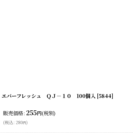
エバーフレッシュ ＱＪ－１０ 100個入
[
5844
]
255
販売価格
:
(税別)
円
(
税込
:
280
)
円