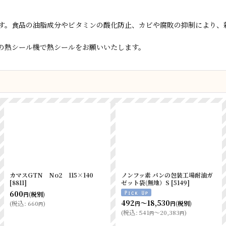
す。食品の油脂成分やビタミンの酸化防止、カビや腐敗の抑制により、
の熱シール機で熱シールをお願いいたします。
透明カップA－PET 12オンス（口
セパレートグラシンケース
径85ｍｍ）透明 50個
[
81754
]
9F（1000入）
[
8012
]
575
2,670
(税別)
(税別)
円
円
(
税込
:
632
)
(
税込
:
2,937
)
円
円