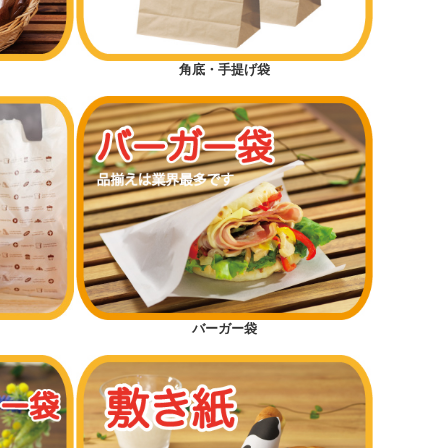
角底・手提げ袋
バーガー袋