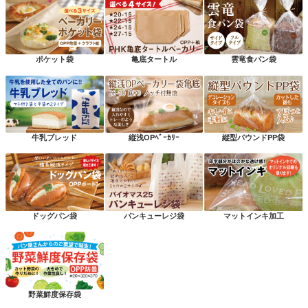
ポケット袋
亀底タートル
雲竜食パン袋
牛乳ブレッド
縦浅OPﾍﾞｰｶﾘｰ
縦型パウンドPP袋
ドッグパン袋
パンキューレジ袋
マットインキ加工
野菜鮮度保存袋