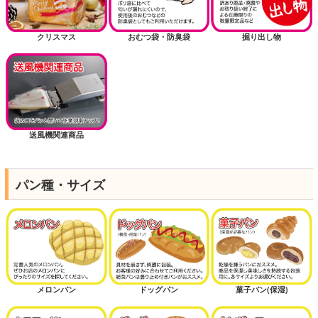
クリスマス
おむつ袋・防臭袋
掘り出し物
送風機関連商品
パン種・サイズ
メロンパン
ドッグパン
菓子パン(保湿)