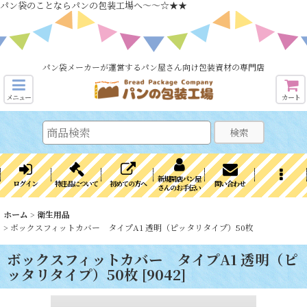
パン袋のことならパンの包装工場へ～～☆★★
パン袋メーカーが運営するパン屋さん向け包装資材の専門店
メニュー
カート
検索
新規開店パン屋
ログイン
特注品について
初めての方へ
問い合わせ
さんのお手伝い
ホーム
>
衛生用品
>
ボックスフィットカバー タイプA1 透明（ピッタリタイプ）50枚
ボックスフィットカバー タイプA1 透明（ピ
ッタリタイプ）50枚
[
9042
]