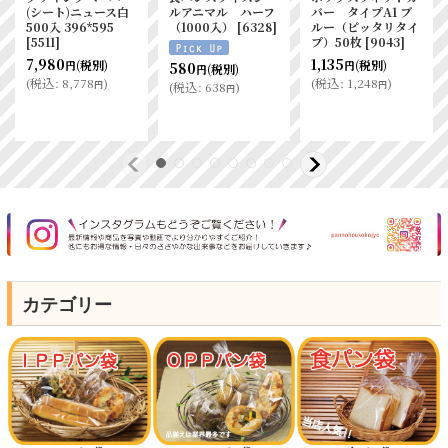
(シート)ニュース白
ルアニマル ハーフ
バー タイプA1 ブ
500入 396*595
（1000入）
[
6328
]
ルー（ピッタリタイ
[
5511
]
プ）50枚
[
9043
]
7,980
1,135
(税別)
(税別)
580
円
円
(税別)
円
(
税込
:
8,778
)
(
税込
:
1,248
)
円
円
(
税込
:
638
)
円
カテゴリー