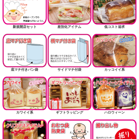
新規開店セット
差別化アイテム
低コスト追求
底マチ付きパン袋
サイドマチ付袋
カッコイイ系
カワイイ系
ギフトラッピング
ハロウィーン