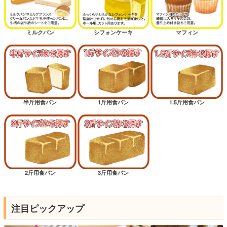
ミルクパン
シフォンケーキ
マフィン
半斤用食パン
1斤用食パン
1.5斤用食パン
2斤用食パン
3斤用食パン
注目ピックアップ