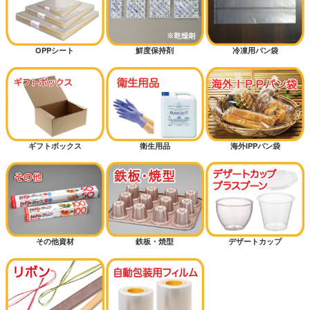
OPPシート
鮮度保持剤
冷凍用パン袋
ギフトボックス
衛生用品
海外IPPパン袋
その他資材
鉄板・焼型
デザートカップ