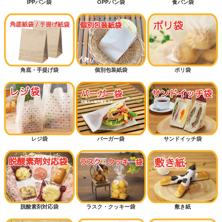
IPPパン袋
OPPパン袋
食パン袋
角底・手提げ袋
個別包装紙袋
ポリ袋
レジ袋
バーガー袋
サンドイッチ袋
脱酸素剤対応袋
ラスク・クッキー袋
敷き紙