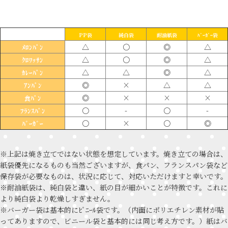
PP袋
純白袋
耐油紙袋
ﾊﾞｰｶﾞｰ袋
△
〇
◎
△
ﾒﾛﾝﾊﾟﾝ
△
〇
◎
△
ｸﾛﾜｯｻﾝ
△
△
◎
△
ｶﾚｰﾊﾟﾝ
◎
×
△
△
ｱﾝﾊﾟﾝ
◎
×
×
×
食ﾊﾟﾝ
〇
-
〇
-
ﾌﾗﾝｽﾊﾟﾝ
〇
×
〇
◎
ﾊﾞｰｶﾞｰ
※上記は焼き立てではない状態を想定しています。焼き立ての場合は、
紙袋優先になるものも当然ございますが、食パン、フランスパン袋など
保存袋が必要なものは、状況に応じて、対応いただけますと幸いです。
※耐油紙袋は、純白袋と違い、紙の目が細かいことが特徴です。これに
より純白袋より乾燥しすぎません。
※バーガー袋は基本的にﾋﾞﾆｰﾙ袋です。（内面にポリエチレン素材が貼
ってありますので、ビニール袋と基本的には同じ考え方です。）紙はバ