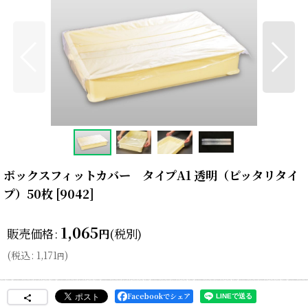
ボックスフィットカバー タイプA1 透明（ピッタリタイ
プ）50枚
[
9042
]
1,065
販売価格
:
(税別)
円
(
税込
:
1,171
)
円
Facebookでシェア