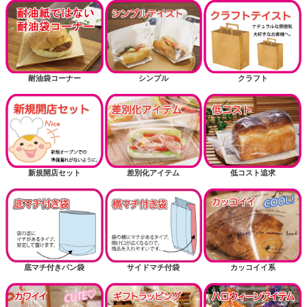
耐油袋コーナー
シンプル
クラフト
新規開店セット
差別化アイテム
低コスト追求
底マチ付きパン袋
サイドマチ付袋
カッコイイ系