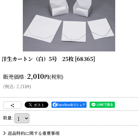
洋生カートン（白）5号 25枚
[
68365
]
2,010
販売価格
:
(税別)
円
(
税込
:
2,211
)
円
Facebookでシェア
数量
:
返品特約に関する重要事項