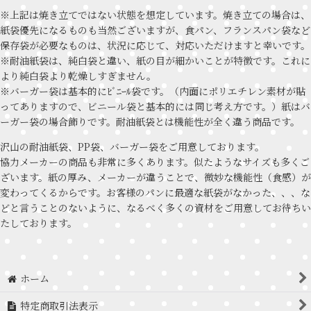
※上記は焼き立てではない状態を想定しています。焼き立ての場合は、
紙袋優先になるものも当然ございますが、食パン、フランスパン袋など
保存袋が必要なものは、状況に応じて、対応いただけますと幸いです。
※耐油紙袋は、純白袋と違い、紙の目が細かいことが特徴です。これに
より純白袋より乾燥しすぎません。
※バーガー袋は基本的にﾋﾞﾆｰﾙ袋です。（内面にポリエチレン素材が貼
ってありますので、ビニール袋と基本的には同じ考え方です。）紙はバ
ーガー袋の場合飾りです。耐油紙袋とは機能性が全く違う商品です。
沢山の耐油紙袋、PP袋、バーガー袋をご用意しております。
協力メーカーの商品も非常に多くあります。似たようなサイズも多くご
ざいます。紙の厚み、メーカーが違うことで、微妙な機能性（食感）が
変わってくるからです。お客様のパンに最適な紙袋がなかった、、、な
どと言うことのないように、なるべく多くの資材をご用意してお待ちい
たしております。
ホーム
特定商取引法表示