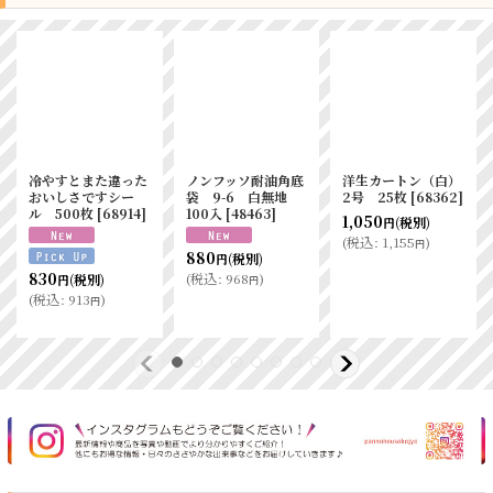
IPP防曇
【外装一部破損】バ
洋生カートン（白）
0.025×170×200
イオキャリーポリ
4号 25枚
[
68364
]
1000入
[
1264
]
40-47 100枚
1,500
(税別)
円
[
9960
]
1,768
(税別)
円
(
税込
:
1,650
)
円
2,200
(税別)
円
(
税込
:
1,944
)
円
(
税込
:
2,420
)
円