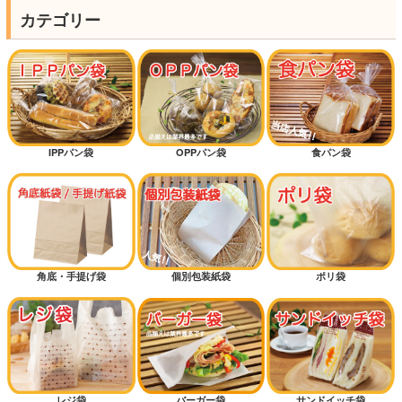
カテゴリー
IPPパン袋
OPPパン袋
食パン袋
角底・手提げ袋
個別包装紙袋
ポリ袋
レジ袋
バーガー袋
サンドイッチ袋