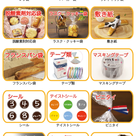
脱酸素剤対応袋
ラスク・クッキー袋
敷き紙
フランスパン袋
テープ類
マスキングテープ
シール
テイストシール
ビニタイ