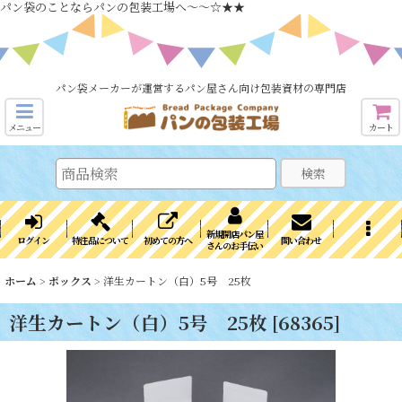
パン袋のことならパンの包装工場へ～～☆★★
パン袋メーカーが運営するパン屋さん向け包装資材の専門店
メニュー
カート
検索
新規開店パン屋
ログイン
特注品について
初めての方へ
問い合わせ
さんのお手伝い
ホーム
>
ボックス
>
洋生カートン（白）5号 25枚
洋生カートン（白）5号 25枚
[
68365
]