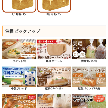
2斤用食パン
3斤用食パン
注目ピックアップ
ポケット袋
亀底タートル
雲竜食パン袋
牛乳ブレッド
縦浅OPﾍﾞｰｶﾘｰ
縦型パウンドPP袋