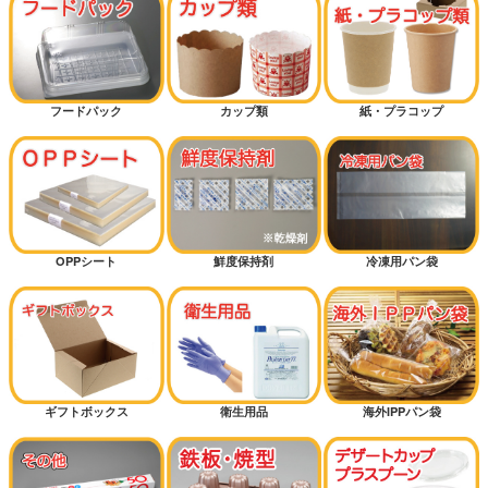
フードパック
カップ類
紙・プラコップ
OPPシート
鮮度保持剤
冷凍用パン袋
ギフトボックス
衛生用品
海外IPPパン袋