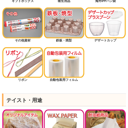
ギフトボックス
衛生用品
海外IPPパン袋
その他資材
鉄板・焼型
デザートカップ
リボン
自動包装用フィルム
テイスト・用途