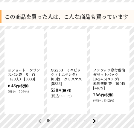
この商品を買った人は、こんな商品も買っています
※ショート フラン
XG253 ミニピッ
ノンフッソ窓付耐油
スパン袋 S 白
ク（ミニサンタ）
ガゼットパック
（50入）
[
3333
]
100枚 クリスマス
10-24.5(ロング)
[
5833
]
未晒無地 茶 100枚
645
(税別)
円
[
4879
]
530
(税別)
円
(
税込
:
709
)
円
766
(税別)
円
(
税込
:
583
)
円
(
税込
:
842
)
円