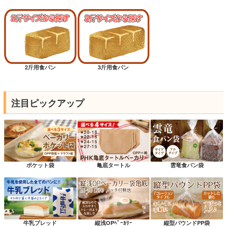
2斤用食パン
3斤用食パン
注目ピックアップ
ポケット袋
亀底タートル
雲竜食パン袋
牛乳ブレッド
縦浅OPﾍﾞｰｶﾘｰ
縦型パウンドPP袋