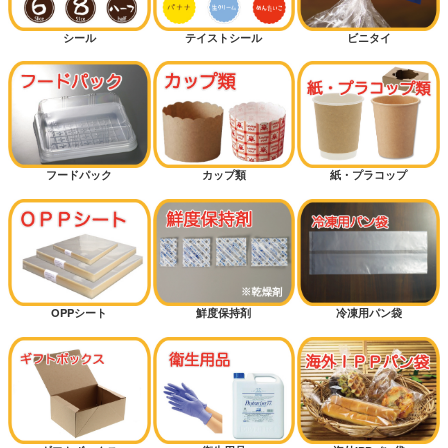
シール
テイストシール
ビニタイ
フードパック
カップ類
紙・プラコップ
OPPシート
鮮度保持剤
冷凍用パン袋