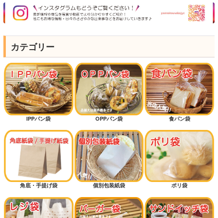
カテゴリー
IPPパン袋
OPPパン袋
食パン袋
角底・手提げ袋
個別包装紙袋
ポリ袋