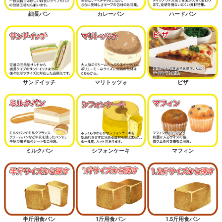
細長パン
カレーパン
ハードパン
サンドイッチ
マリトッツォ
ピザ
ミルクパン
シフォンケーキ
マフィン
半斤用食パン
1斤用食パン
1.5斤用食パン