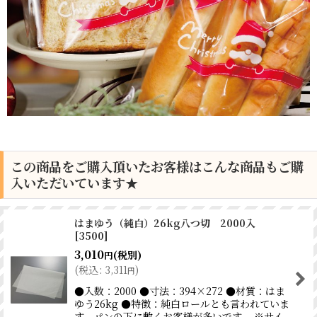
この商品をご購入頂いたお客様はこんな商品もご購
入いただいています★
はまゆう（純白）26kg八つ切 2000入
[
3500
]
3,010
(税別)
円
(
税込
:
3,311
)
円
●入数：2000 ●寸法：394×272 ●材質：はま
ゆう26kg ●特徴：純白ロールとも言われていま
す。パンの下に敷くお客様が多いです。 ※サイ