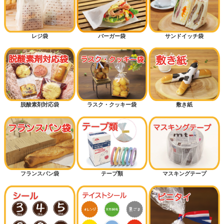
レジ袋
バーガー袋
サンドイッチ袋
脱酸素剤対応袋
ラスク・クッキー袋
敷き紙
フランスパン袋
テープ類
マスキングテープ