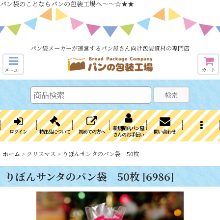
パン袋のことならパンの包装工場へ～～☆★★
パン袋メーカーが運営するパン屋さん向け包装資材の専門店
メニュー
カート
検索
新規開店パン屋
ログイン
特注品について
初めての方へ
問い合わせ
さんのお手伝い
ホーム
>
クリスマス
>
りぼんサンタのパン袋 50枚
りぼんサンタのパン袋 50枚
[
6986
]