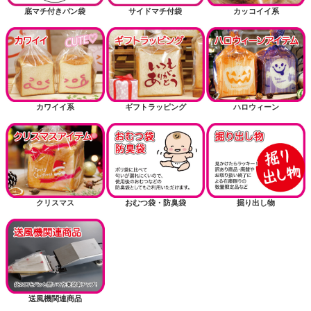
底マチ付きパン袋
サイドマチ付袋
カッコイイ系
カワイイ系
ギフトラッピング
ハロウィーン
クリスマス
おむつ袋・防臭袋
掘り出し物
送風機関連商品