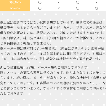
〇
-
〇
-
ﾌﾗﾝｽﾊﾟﾝ
〇
×
〇
◎
ﾊﾞｰｶﾞｰ
※上記は焼き立てではない状態を想定しています。焼き立ての場合は、
紙袋優先になるものも当然ございますが、食パン、フランスパン袋など
保存袋が必要なものは、状況に応じて、対応いただけますと幸いです。
※耐油紙袋は、純白袋と違い、紙の目が細かいことが特徴です。これに
より純白袋より乾燥しすぎません。
※バーガー袋は基本的にﾋﾞﾆｰﾙ袋です。（内面にポリエチレン素材が貼
ってありますので、ビニール袋と基本的には同じ考え方です。）紙はバ
ーガー袋の場合飾りです。耐油紙袋とは機能性が全く違う商品です。
沢山の耐油紙袋、PP袋、バーガー袋をご用意しております。
協力メーカーの商品も非常に多くあります。似たようなサイズも多くご
ざいます。紙の厚み、メーカーが違うことで、微妙な機能性（食感）が
変わってくるからです。お客様のパンに最適な紙袋がなかった、、、な
どと言うことのないように、なるべく多くの資材をご用意してお待ちい
たしております。