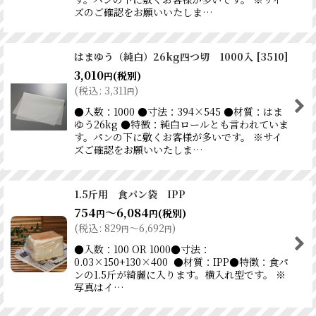
ズのご確認をお願いいたしま…
はまゆう（純白）26kg四つ切 1000入
[
3510
]
3,010
(税別)
円
(
税込
:
3,311
)
円
●入数：1000 ●寸法：394×545 ●材質：はま
ゆう26kg ●特徴：純白ロールとも言われていま
す。パンの下に敷くお客様が多いです。 ※サイ
ズご確認をお願いいたしま…
1.5斤用 食パン袋 IPP
754
～6,084
(税別)
円
円
(
税込
:
829
～6,692
)
円
円
●入数：100 OR 1000●寸法：
0.03×150+130×400 ●材質：IPP●特徴：食パ
ンの1.5斤が綺麗に入ります。横入れ型です。 ※
写真はイ…