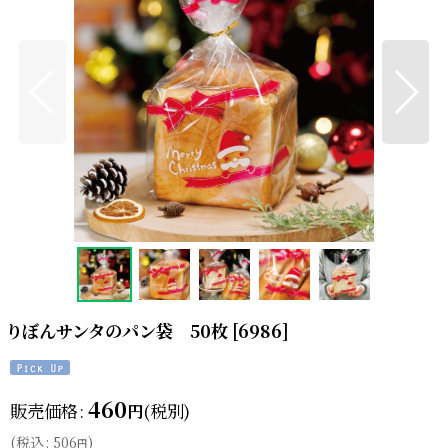
りぼんサンタのパン袋 50枚
[
6986
]
460
販売価格
:
(税別)
円
(
税込
:
506
)
円