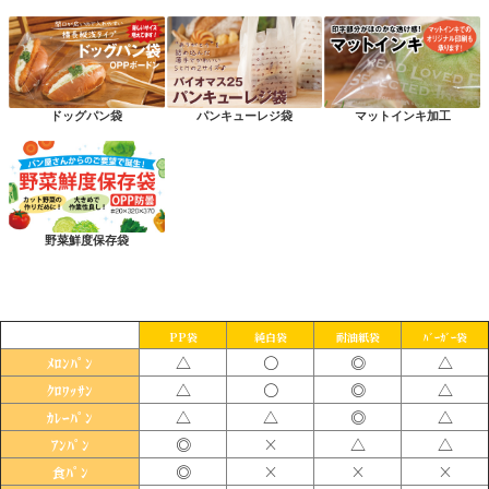
ドッグパン袋
パンキューレジ袋
マットインキ加工
野菜鮮度保存袋
PP袋
純白袋
耐油紙袋
ﾊﾞｰｶﾞｰ袋
△
〇
◎
△
ﾒﾛﾝﾊﾟﾝ
△
〇
◎
△
ｸﾛﾜｯｻﾝ
△
△
◎
△
ｶﾚｰﾊﾟﾝ
◎
×
△
△
ｱﾝﾊﾟﾝ
◎
×
×
×
食ﾊﾟﾝ