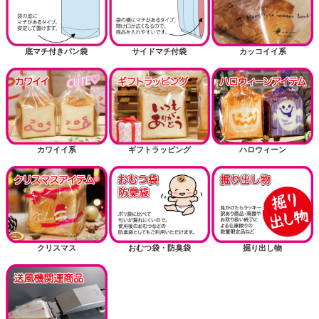
底マチ付きパン袋
サイドマチ付袋
カッコイイ系
カワイイ系
ギフトラッピング
ハロウィーン
クリスマス
おむつ袋・防臭袋
掘り出し物