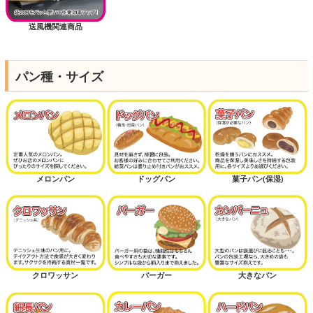
送風機関連商品
パン種・サイズ
メロンパン
ドッグパン
菓子パン(保湿)
クロワッサン
バーガー
大きなパン