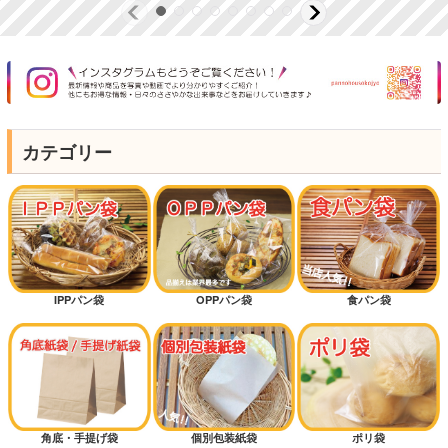
カテゴリー
IPPパン袋
OPPパン袋
食パン袋
角底・手提げ袋
個別包装紙袋
ポリ袋