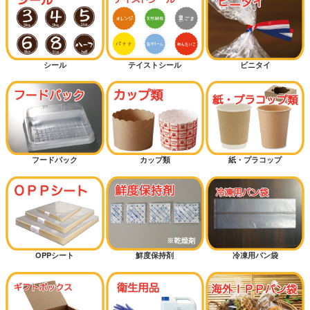
シール
テイストシール
ビニタイ
フードパック
カップ類
紙・プラコップ
OPPシート
鮮度保持剤
冷凍用パン袋