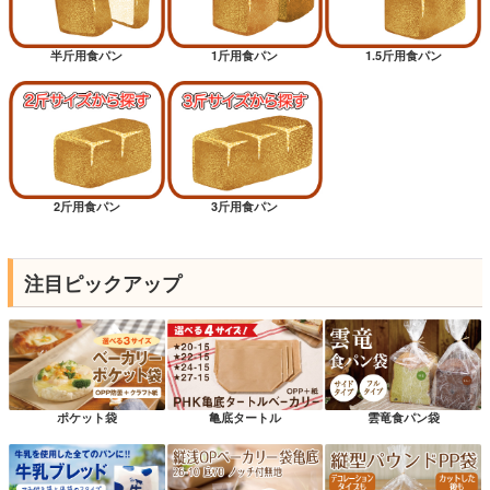
半斤用食パン
1斤用食パン
1.5斤用食パン
2斤用食パン
3斤用食パン
注目ピックアップ
ポケット袋
亀底タートル
雲竜食パン袋