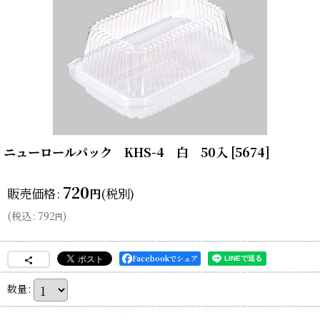
ニューロールパック KHS-4 白 50入
[
5674
]
720
販売価格
:
(税別)
円
(
税込
:
792
)
円
Facebookでシェア
数量
: