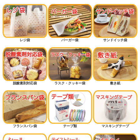
レジ袋
バーガー袋
サンドイッチ袋
脱酸素剤対応袋
ラスク・クッキー袋
敷き紙
フランスパン袋
テープ類
マスキングテープ