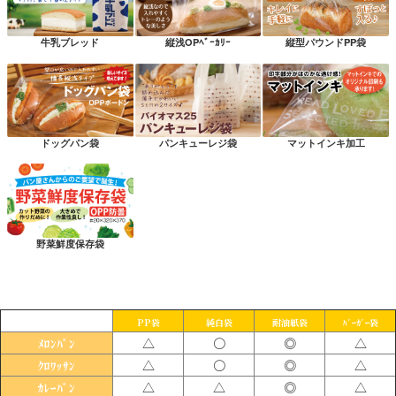
牛乳ブレッド
縦浅OPﾍﾞｰｶﾘｰ
縦型パウンドPP袋
ドッグパン袋
パンキューレジ袋
マットインキ加工
野菜鮮度保存袋
PP袋
純白袋
耐油紙袋
ﾊﾞｰｶﾞｰ袋
△
〇
◎
△
ﾒﾛﾝﾊﾟﾝ
△
〇
◎
△
ｸﾛﾜｯｻﾝ
△
△
◎
△
ｶﾚｰﾊﾟﾝ