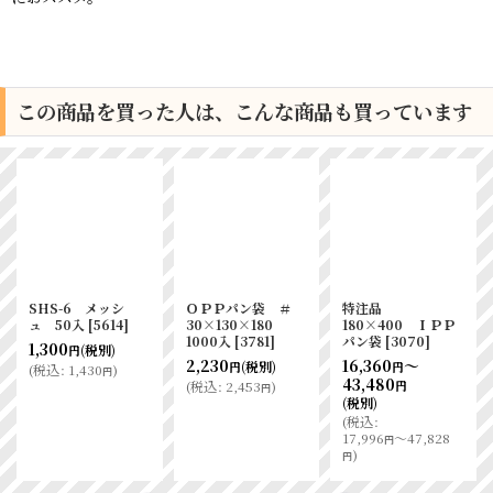
この商品を買った人は、こんな商品も買っています
SHS-6 メッシ
ＯＰＰパン袋 ＃
特注品
ュ 50入
[
5614
]
30×130×180
180×400 ＩＰＰ
1000入
[
3781
]
パン袋
[
3070
]
1,300
(税別)
円
2,230
16,360
～
(税別)
円
円
(
税込
:
1,430
)
円
43,480
(
税込
:
2,453
)
円
円
(税別)
(
税込
:
17,996
～47,828
円
)
円