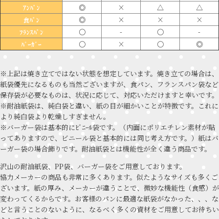
◎
×
△
△
ｱﾝﾊﾟﾝ
◎
×
×
×
食ﾊﾟﾝ
〇
-
〇
-
ﾌﾗﾝｽﾊﾟﾝ
〇
×
〇
◎
ﾊﾞｰｶﾞｰ
※上記は焼き立てではない状態を想定しています。焼き立ての場合は、
紙袋優先になるものも当然ございますが、食パン、フランスパン袋など
保存袋が必要なものは、状況に応じて、対応いただけますと幸いです。
※耐油紙袋は、純白袋と違い、紙の目が細かいことが特徴です。これに
より純白袋より乾燥しすぎません。
※バーガー袋は基本的にﾋﾞﾆｰﾙ袋です。（内面にポリエチレン素材が貼
ってありますので、ビニール袋と基本的には同じ考え方です。）紙はバ
ーガー袋の場合飾りです。耐油紙袋とは機能性が全く違う商品です。
沢山の耐油紙袋、PP袋、バーガー袋をご用意しております。
協力メーカーの商品も非常に多くあります。似たようなサイズも多くご
ざいます。紙の厚み、メーカーが違うことで、微妙な機能性（食感）が
変わってくるからです。お客様のパンに最適な紙袋がなかった、、、な
どと言うことのないように、なるべく多くの資材をご用意してお待ちい