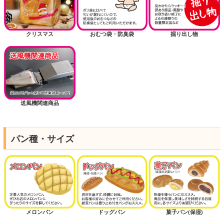
クリスマス
おむつ袋・防臭袋
掘り出し物
送風機関連商品
パン種・サイズ
メロンパン
ドッグパン
菓子パン(保湿)