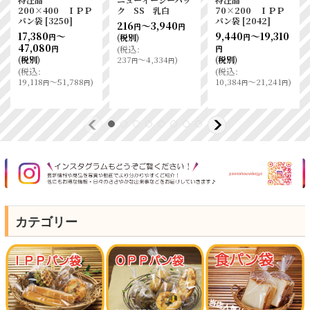
200×400 ＩＰＰ
ク SS 乳白
70×200 ＩＰＰ
パン袋
[
3250
]
パン袋
[
2042
]
216
～3,940
円
円
17,380
～
9,440
～19,310
(税別)
円
円
47,080
(
税込
:
円
円
(税別)
237
～4,334
)
(税別)
円
円
(
税込
:
(
税込
:
19,118
～51,788
)
10,384
～21,241
)
円
円
円
円
カテゴリー