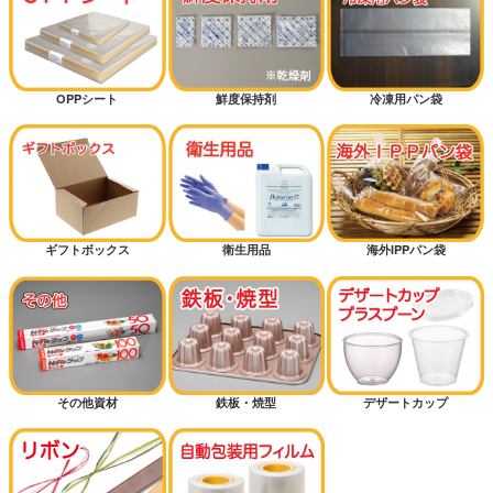
OPPシート
鮮度保持剤
冷凍用パン袋
ギフトボックス
衛生用品
海外IPPパン袋
その他資材
鉄板・焼型
デザートカップ