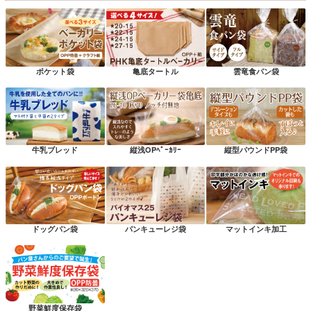
ポケット袋
亀底タートル
雲竜食パン袋
牛乳ブレッド
縦浅OPﾍﾞｰｶﾘｰ
縦型パウンドPP袋
ドッグパン袋
パンキューレジ袋
マットインキ加工
野菜鮮度保存袋