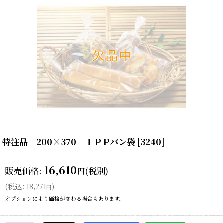
特注品 200×370 ＩＰＰパン袋
[
3240
]
16,610
販売価格
:
(税別)
円
(
税込
:
18,271
)
円
オプションにより価格が変わる場合もあります。