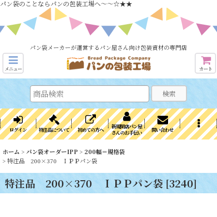
パン袋のことならパンの包装工場へ～～☆★★
パン袋メーカーが運営するパン屋さん向け包装資材の専門店
メニュー
カート
検索
新規開店パン屋
ログイン
特注品について
初めての方へ
問い合わせ
さんのお手伝い
ホーム
>
パン袋オーダーIPP
>
200幅＝規格袋
>
特注品 200×370 ＩＰＰパン袋
特注品 200×370 ＩＰＰパン袋
[
3240
]