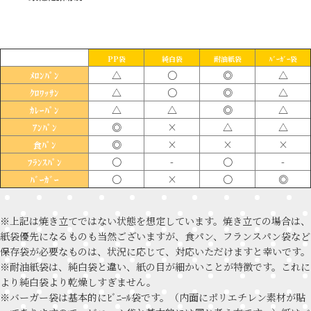
PP袋
純白袋
耐油紙袋
ﾊﾞｰｶﾞｰ袋
△
〇
◎
△
ﾒﾛﾝﾊﾟﾝ
△
〇
◎
△
ｸﾛﾜｯｻﾝ
△
△
◎
△
ｶﾚｰﾊﾟﾝ
◎
×
△
△
ｱﾝﾊﾟﾝ
◎
×
×
×
食ﾊﾟﾝ
〇
-
〇
-
ﾌﾗﾝｽﾊﾟﾝ
〇
×
〇
◎
ﾊﾞｰｶﾞｰ
※上記は焼き立てではない状態を想定しています。焼き立ての場合は、
紙袋優先になるものも当然ございますが、食パン、フランスパン袋など
保存袋が必要なものは、状況に応じて、対応いただけますと幸いです。
※耐油紙袋は、純白袋と違い、紙の目が細かいことが特徴です。これに
より純白袋より乾燥しすぎません。
※バーガー袋は基本的にﾋﾞﾆｰﾙ袋です。（内面にポリエチレン素材が貼