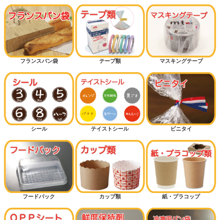
フランスパン袋
テープ類
マスキングテープ
シール
テイストシール
ビニタイ
フードパック
カップ類
紙・プラコップ