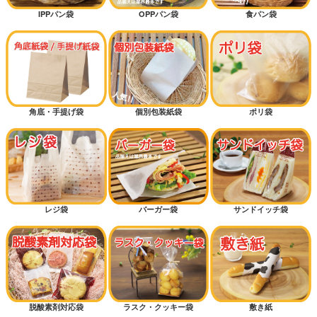
IPPパン袋
OPPパン袋
食パン袋
角底・手提げ袋
個別包装紙袋
ポリ袋
レジ袋
バーガー袋
サンドイッチ袋
脱酸素剤対応袋
ラスク・クッキー袋
敷き紙