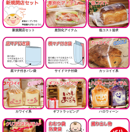
新規開店セット
差別化アイテム
低コスト追求
底マチ付きパン袋
サイドマチ付袋
カッコイイ系
カワイイ系
ギフトラッピング
ハロウィーン