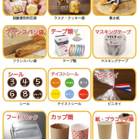
脱酸素剤対応袋
ラスク・クッキー袋
敷き紙
フランスパン袋
テープ類
マスキングテープ
シール
テイストシール
ビニタイ