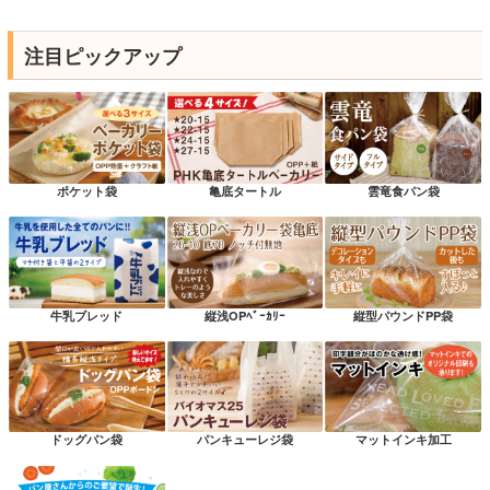
注目ピックアップ
ポケット袋
亀底タートル
雲竜食パン袋
牛乳ブレッド
縦浅OPﾍﾞｰｶﾘｰ
縦型パウンドPP袋
ドッグパン袋
パンキューレジ袋
マットインキ加工