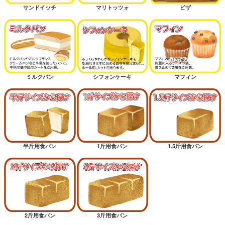
サンドイッチ
マリトッツォ
ピザ
ミルクパン
シフォンケーキ
マフィン
半斤用食パン
1斤用食パン
1.5斤用食パン
2斤用食パン
3斤用食パン