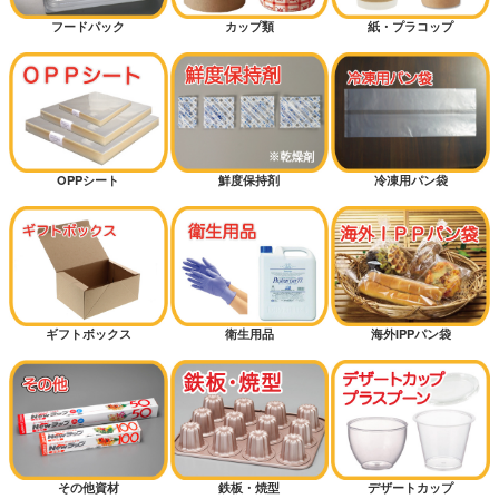
フードパック
カップ類
紙・プラコップ
OPPシート
鮮度保持剤
冷凍用パン袋
ギフトボックス
衛生用品
海外IPPパン袋
その他資材
鉄板・焼型
デザートカップ