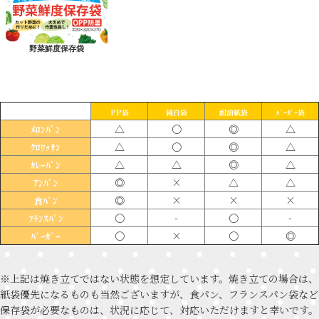
野菜鮮度保存袋
PP袋
純白袋
耐油紙袋
ﾊﾞｰｶﾞｰ袋
△
〇
◎
△
ﾒﾛﾝﾊﾟﾝ
△
〇
◎
△
ｸﾛﾜｯｻﾝ
△
△
◎
△
ｶﾚｰﾊﾟﾝ
◎
×
△
△
ｱﾝﾊﾟﾝ
◎
×
×
×
食ﾊﾟﾝ
〇
-
〇
-
ﾌﾗﾝｽﾊﾟﾝ
〇
×
〇
◎
ﾊﾞｰｶﾞｰ
※上記は焼き立てではない状態を想定しています。焼き立ての場合は、
紙袋優先になるものも当然ございますが、食パン、フランスパン袋など
保存袋が必要なものは、状況に応じて、対応いただけますと幸いです。