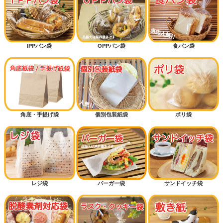
IPPパン袋
OPPパン袋
食パン袋
角底・手提げ袋
個別包装紙袋
ポリ袋
レジ袋
バーガー袋
サンドイッチ袋