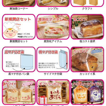
耐油袋コーナー
シンプル
クラフト
新規開店セット
差別化アイテム
低コスト追求
底マチ付きパン袋
サイドマチ付袋
カッコイイ系