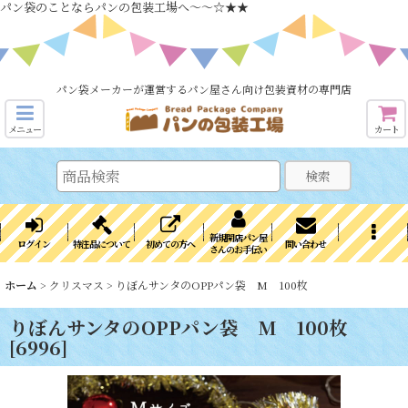
パン袋のことならパンの包装工場へ～～☆★★
パン袋メーカーが運営するパン屋さん向け包装資材の専門店
メニュー
カート
検索
新規開店パン屋
ログイン
特注品について
初めての方へ
問い合わせ
さんのお手伝い
ホーム
>
クリスマス
>
りぼんサンタのOPPパン袋 M 100枚
りぼんサンタのOPPパン袋 M 100枚
[
6996
]