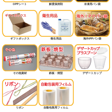
OPPシート
鮮度保持剤
冷凍用パン袋
ギフトボックス
衛生用品
海外IPPパン袋
その他資材
鉄板・焼型
デザートカップ
リボン
自動包装用フィルム