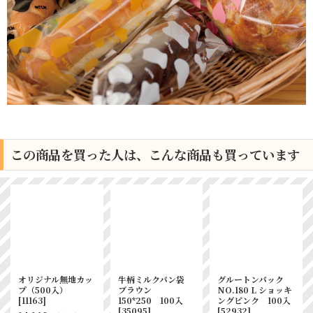
この商品を買った人は、こんな商品も買っています
牛柄ミルクパン袋
牛柄ミルクパン袋
牛柄ミルクパン袋
黒 150*180 100
黒 90*250 100
オークル
入
[
35063
]
入
[
35065
]
90*250 100入
[
35077
]