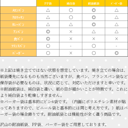
PP袋
純白袋
耐油紙袋
ﾊﾞｰｶﾞｰ袋
△
〇
◎
△
ﾒﾛﾝﾊﾟﾝ
△
〇
◎
△
ｸﾛﾜｯｻﾝ
△
△
◎
△
ｶﾚｰﾊﾟﾝ
◎
×
△
△
ｱﾝﾊﾟﾝ
◎
×
×
×
食ﾊﾟﾝ
〇
-
〇
-
ﾌﾗﾝｽﾊﾟﾝ
〇
×
〇
◎
ﾊﾞｰｶﾞｰ
※上記は焼き立てではない状態を想定しています。焼き立ての場合は、
紙袋優先になるものも当然ございますが、食パン、フランスパン袋など
保存袋が必要なものは、状況に応じて、対応いただけますと幸いです。
※耐油紙袋は、純白袋と違い、紙の目が細かいことが特徴です。これに
より純白袋より乾燥しすぎません。
※バーガー袋は基本的にﾋﾞﾆｰﾙ袋です。（内面にポリエチレン素材が貼
ってありますので、ビニール袋と基本的には同じ考え方です。）紙はバ
ーガー袋の場合飾りです。耐油紙袋とは機能性が全く違う商品です。
沢山の耐油紙袋、PP袋、バーガー袋をご用意しております。