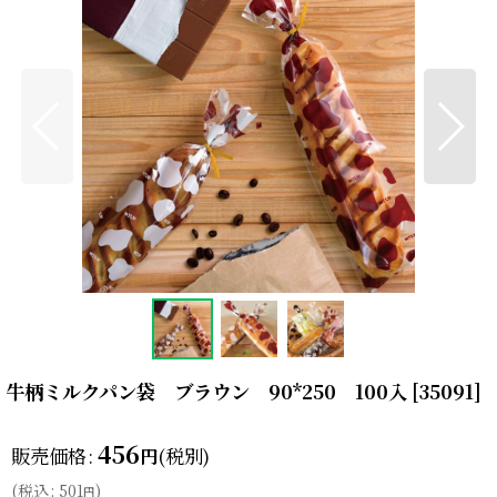
牛柄ミルクパン袋 ブラウン 90*250 100入
[
35091
]
456
販売価格
:
(税別)
円
(
税込
:
501
)
円