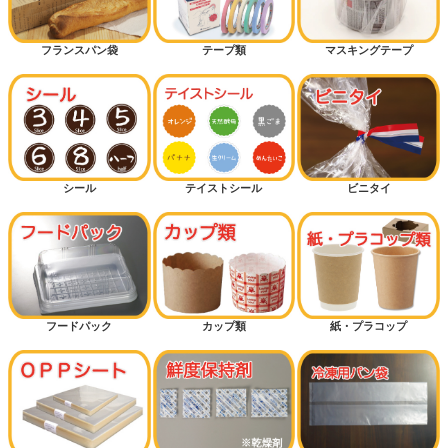
フランスパン袋
テープ類
マスキングテープ
シール
テイストシール
ビニタイ
フードパック
カップ類
紙・プラコップ