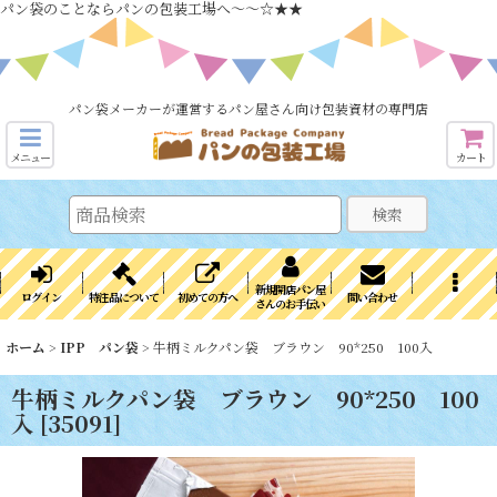
パン袋のことならパンの包装工場へ～～☆★★
パン袋メーカーが運営するパン屋さん向け包装資材の専門店
メニュー
カート
検索
新規開店パン屋
ログイン
特注品について
初めての方へ
問い合わせ
さんのお手伝い
ホーム
>
IPP パン袋
>
牛柄ミルクパン袋 ブラウン 90*250 100入
牛柄ミルクパン袋 ブラウン 90*250 100
入
[
35091
]