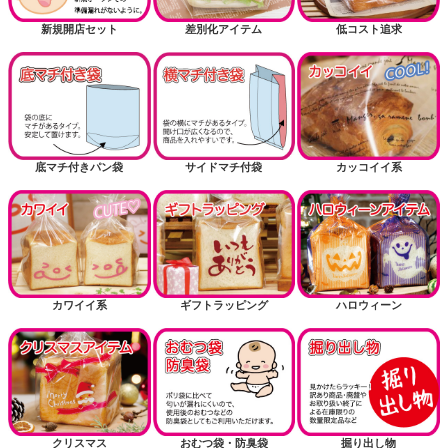
新規開店セット
差別化アイテム
低コスト追求
底マチ付きパン袋
サイドマチ付袋
カッコイイ系
カワイイ系
ギフトラッピング
ハロウィーン
クリスマス
おむつ袋・防臭袋
掘り出し物