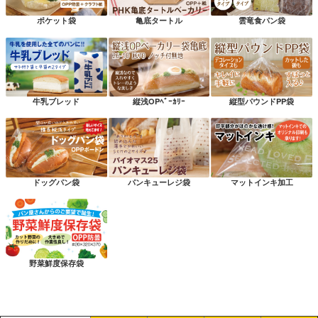
ポケット袋
亀底タートル
雲竜食パン袋
牛乳ブレッド
縦浅OPﾍﾞｰｶﾘｰ
縦型パウンドPP袋
ドッグパン袋
パンキューレジ袋
マットインキ加工
野菜鮮度保存袋