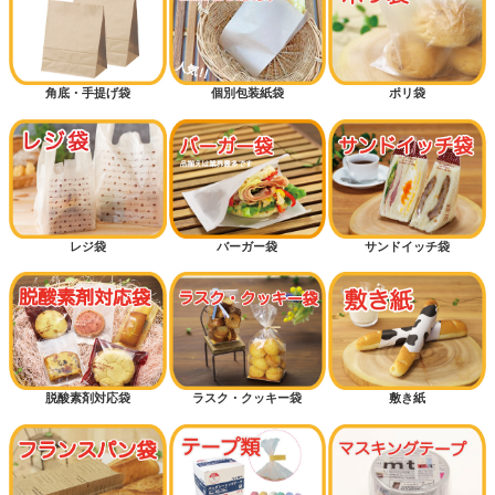
角底・手提げ袋
個別包装紙袋
ポリ袋
レジ袋
バーガー袋
サンドイッチ袋
脱酸素剤対応袋
ラスク・クッキー袋
敷き紙