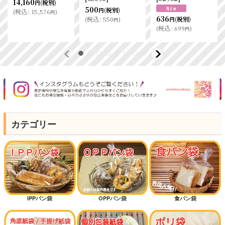
412
456
(税別)
(税別)
円
円
456
(税別)
円
(
税込
:
453
)
(
税込
:
501
)
円
円
(
税込
:
501
)
円
カテゴリー
IPPパン袋
OPPパン袋
食パン袋