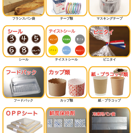
フランスパン袋
テープ類
マスキングテープ
シール
テイストシール
ビニタイ
フードパック
カップ類
紙・プラコップ