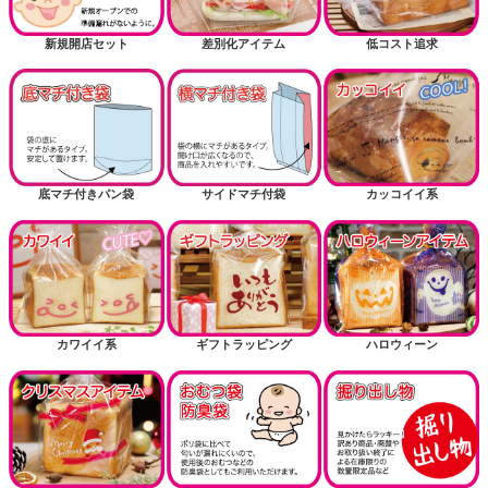
新規開店セット
差別化アイテム
低コスト追求
底マチ付きパン袋
サイドマチ付袋
カッコイイ系
カワイイ系
ギフトラッピング
ハロウィーン