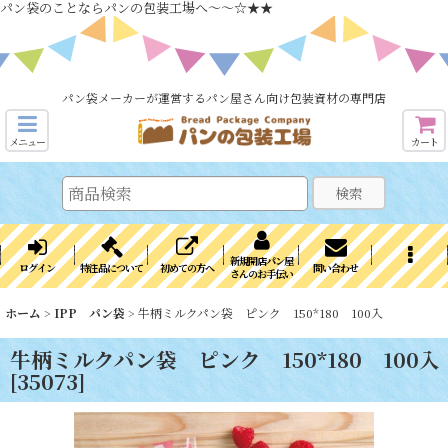
パン袋のことならパンの包装工場へ～～☆★★
パン袋メーカーが運営するパン屋さん向け包装資材の専門店
メニュー
カート
検索
新規開店パン屋
ログイン
特注品について
初めての方へ
問い合わせ
さんのお手伝い
ホーム
>
IPP パン袋
>
牛柄ミルクパン袋 ピンク 150*180 100入
牛柄ミルクパン袋 ピンク 150*180 100入
[
35073
]