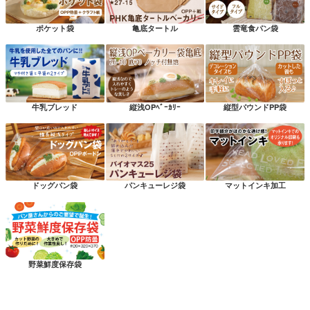
ポケット袋
亀底タートル
雲竜食パン袋
牛乳ブレッド
縦浅OPﾍﾞｰｶﾘｰ
縦型パウンドPP袋
ドッグパン袋
パンキューレジ袋
マットインキ加工
野菜鮮度保存袋