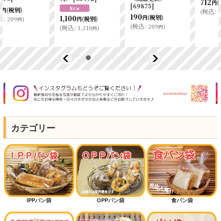
712
(税別)
円
[
69875
]
(
税込
:
783
)
円
190
(税別)
1,100
円
(税別)
円
(
税込
:
209
)
円
(
税込
:
1,210
)
円
カテゴリー
IPPパン袋
OPPパン袋
食パン袋