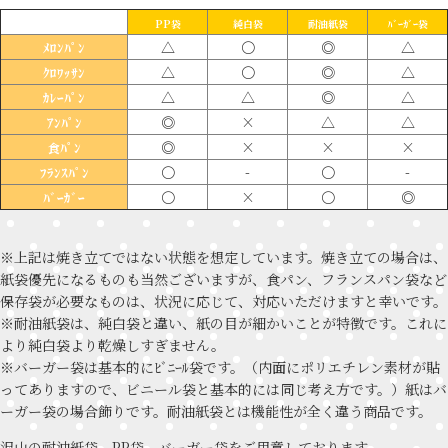
PP袋
純白袋
耐油紙袋
ﾊﾞｰｶﾞｰ袋
△
〇
◎
△
ﾒﾛﾝﾊﾟﾝ
△
〇
◎
△
ｸﾛﾜｯｻﾝ
△
△
◎
△
ｶﾚｰﾊﾟﾝ
◎
×
△
△
ｱﾝﾊﾟﾝ
◎
×
×
×
食ﾊﾟﾝ
〇
-
〇
-
ﾌﾗﾝｽﾊﾟﾝ
〇
×
〇
◎
ﾊﾞｰｶﾞｰ
※上記は焼き立てではない状態を想定しています。焼き立ての場合は、
紙袋優先になるものも当然ございますが、食パン、フランスパン袋など
保存袋が必要なものは、状況に応じて、対応いただけますと幸いです。
※耐油紙袋は、純白袋と違い、紙の目が細かいことが特徴です。これに
より純白袋より乾燥しすぎません。
※バーガー袋は基本的にﾋﾞﾆｰﾙ袋です。（内面にポリエチレン素材が貼
ってありますので、ビニール袋と基本的には同じ考え方です。）紙はバ
ーガー袋の場合飾りです。耐油紙袋とは機能性が全く違う商品です。
沢山の耐油紙袋、PP袋、バーガー袋をご用意しております。