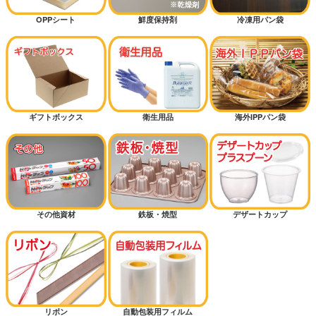
OPPシート
鮮度保持剤
冷凍用パン袋
ギフトボックス
衛生用品
海外IPPパン袋
その他資材
鉄板・焼型
デザートカップ
リボン
自動包装用フィルム