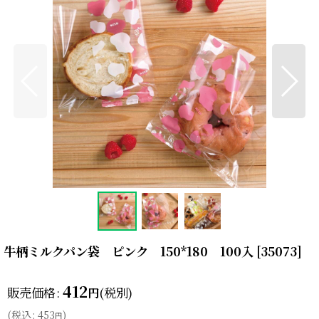
牛柄ミルクパン袋 ピンク 150*180 100入
[
35073
]
412
販売価格
:
(税別)
円
(
税込
:
453
)
円