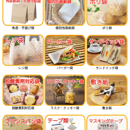
角底・手提げ袋
個別包装紙袋
ポリ袋
レジ袋
バーガー袋
サンドイッチ袋
脱酸素剤対応袋
ラスク・クッキー袋
敷き紙