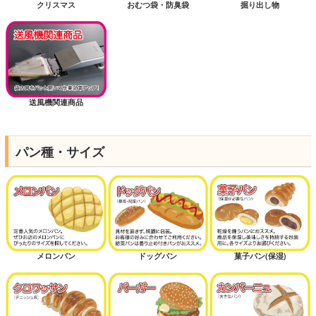
クリスマス
おむつ袋・防臭袋
掘り出し物
送風機関連商品
パン種・サイズ
メロンパン
ドッグパン
菓子パン(保湿)