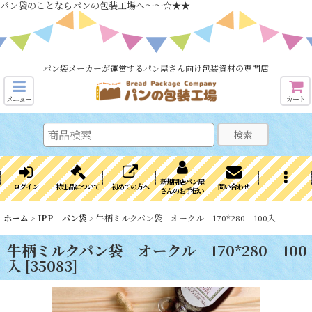
パン袋のことならパンの包装工場へ～～☆★★
パン袋メーカーが運営するパン屋さん向け包装資材の専門店
メニュー
カート
検索
新規開店パン屋
ログイン
特注品について
初めての方へ
問い合わせ
さんのお手伝い
ホーム
>
IPP パン袋
>
牛柄ミルクパン袋 オークル 170*280 100入
牛柄ミルクパン袋 オークル 170*280 100
入
[
35083
]