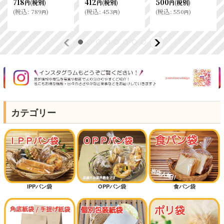
718
412
500
(税別)
(税別)
(税別)
円
円
円
(
税込
:
789
)
(
税込
:
453
)
(
税込
:
550
)
円
円
円
カテゴリー
IPPパン袋
OPPパン袋
食パン袋