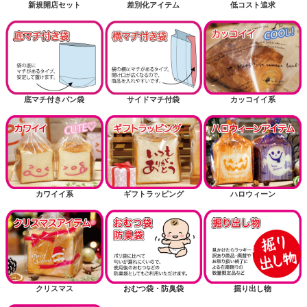
新規開店セット
差別化アイテム
低コスト追求
底マチ付きパン袋
サイドマチ付袋
カッコイイ系
カワイイ系
ギフトラッピング
ハロウィーン
クリスマス
おむつ袋・防臭袋
掘り出し物