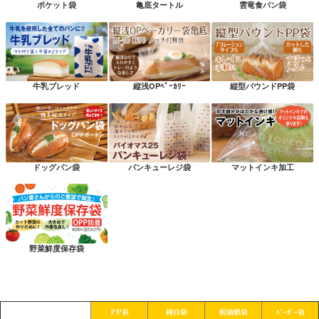
ポケット袋
亀底タートル
雲竜食パン袋
牛乳ブレッド
縦浅OPﾍﾞｰｶﾘｰ
縦型パウンドPP袋
ドッグパン袋
パンキューレジ袋
マットインキ加工
野菜鮮度保存袋
PP袋
純白袋
耐油紙袋
ﾊﾞｰｶﾞｰ袋