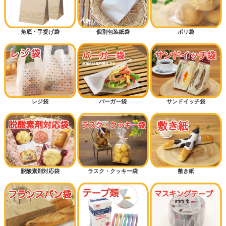
角底・手提げ袋
個別包装紙袋
ポリ袋
レジ袋
バーガー袋
サンドイッチ袋
脱酸素剤対応袋
ラスク・クッキー袋
敷き紙