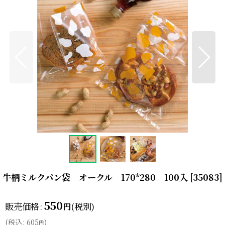
牛柄ミルクパン袋 オークル 170*280 100入
[
35083
]
550
販売価格
:
(税別)
円
(
税込
:
605
)
円