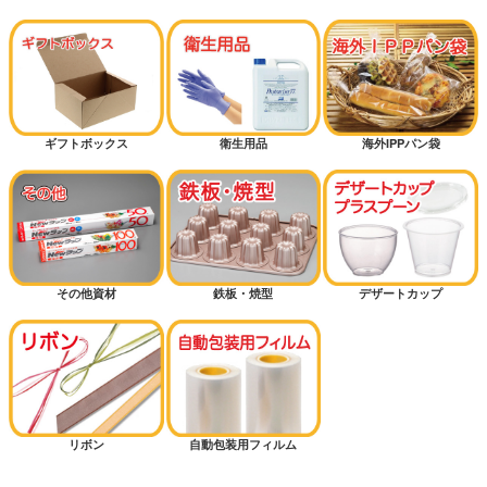
ギフトボックス
衛生用品
海外IPPパン袋
その他資材
鉄板・焼型
デザートカップ
リボン
自動包装用フィルム