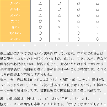
△
〇
◎
△
ﾒﾛﾝﾊﾟﾝ
△
〇
◎
△
ｸﾛﾜｯｻﾝ
△
△
◎
△
ｶﾚｰﾊﾟﾝ
◎
×
△
△
ｱﾝﾊﾟﾝ
◎
×
×
×
食ﾊﾟﾝ
〇
-
〇
-
ﾌﾗﾝｽﾊﾟﾝ
〇
×
〇
◎
ﾊﾞｰｶﾞｰ
※上記は焼き立てではない状態を想定しています。焼き立ての場合は、
紙袋優先になるものも当然ございますが、食パン、フランスパン袋など
保存袋が必要なものは、状況に応じて、対応いただけますと幸いです。
※耐油紙袋は、純白袋と違い、紙の目が細かいことが特徴です。これに
より純白袋より乾燥しすぎません。
※バーガー袋は基本的にﾋﾞﾆｰﾙ袋です。（内面にポリエチレン素材が貼
ってありますので、ビニール袋と基本的には同じ考え方です。）紙はバ
ーガー袋の場合飾りです。耐油紙袋とは機能性が全く違う商品です。
沢山の耐油紙袋、PP袋、バーガー袋をご用意しております。
協力メーカーの商品も非常に多くあります。似たようなサイズも多くご