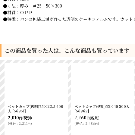
●寸法：厚み ＃25 50×300
●材質：ＯＰＰ
●特徴：パンの包装工場が作った透明のケーキフィルムです。カット
この商品を買った人は、こんな商品も買っています
ペットカップ(透明)75×22.5 400
ペットカップ(透明)55×40 500入
入
[
56951
]
[
56962
]
2,010
2,260
(税別)
(税別)
円
円
(
税込
:
2,211
)
(
税込
:
2,486
)
円
円