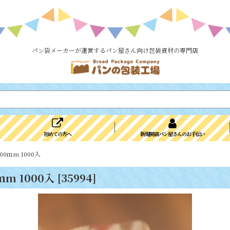
パン袋メーカーが運営するパン屋さん向け包装資材の専門店
初めての方へ
新規開店パン屋さんのお手伝い
0ｍm 1000入
m 1000入
[
35994
]