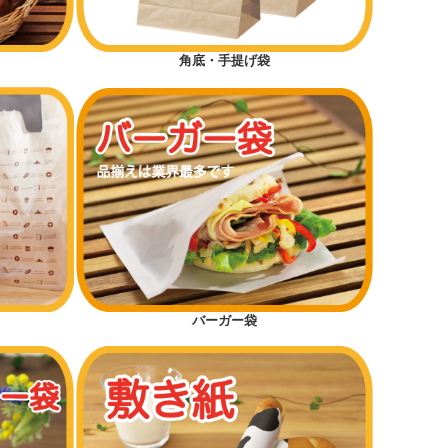
角底・手提げ袋
バーガー袋