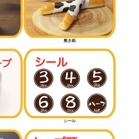
敷き紙
シール