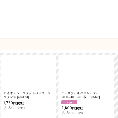
バイオ２５ フラットバッグ S
チーズケーキセパレーター
フランス
[
68373
]
80×540 500枚
[
59687
]
1,720
(税別)
円
2,800
(
税込
:
1,892
)
(税別)
円
円
(
税込
:
3,080
)
円