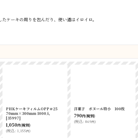
したケーキの周りを包んだり、使い道はイロイロ。
PHKケーキフィルムOPP＃25
洋菓子 ボヌール特小 100枚
70ｍm×300ｍm 1000入
790
(税別)
円
[
35997
]
(
税込
:
869
)
円
1,050
(税別)
円
(
税込
:
1,155
)
円