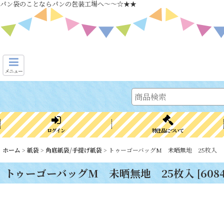
パン袋のことならパンの包装工場へ～～☆★★
メニュー
ログイン
特注品について
ホーム
>
紙袋
>
角底紙袋/手提げ紙袋
>
トゥーゴーバッグM 未晒無地 25枚入
トゥーゴーバッグM 未晒無地 25枚入
[
608