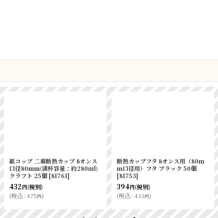
バッグS 晒白無地
A-PET 平蓋 12オンス用（85mm
ノンフッソ耐
80
]
口径用） C穴 50個
[
81755
]
地 100枚
[
5
308
)
(税別)
円
620
)
(
税込
:
338
)
(税別)
円
円
円
(
税込
:
682
)
円