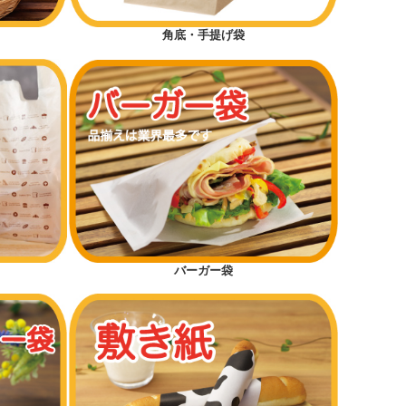
角底・手提げ袋
バーガー袋