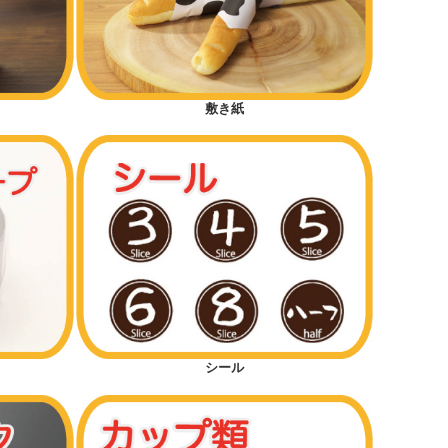
敷き紙
シール