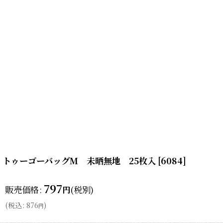
トゥーゴーバッグM 未晒無地 25枚入
[
6084
]
797
販売価格
:
(税別)
円
(
税込
:
876
)
円