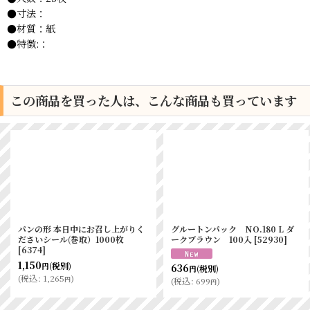
●寸法：
●材質：紙
●特徴:：
この商品を買った人は、こんな商品も買っています
ヌール特小 100枚
OPPパン袋 横型＃
トゥーゴー
25×140×130+リップ30
[
3793
]
25枚入
[
60
別)
1,800
640
(税別)
(税別
円
円
)
円
(
税込
:
1,980
)
(
税込
:
704
円