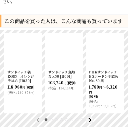
さい。
この商品を買った人は、こんな商品も買っています
サンドイッチ袋
サンドイッチ無地
PHKサンドイッチ
EG85 オレンジ
No.50
[
11001
]
EGボードン手詰め
手詰め
[
11020
]
No.80 黒
103,740
(税別)
円
118,980
1,780
～8,320
(税別)
円
円
(
税込
:
114,114
)
円
(
税込
:
130,878
)
円
円
(税別)
(
税込
:
1,958
～9,152
)
円
円