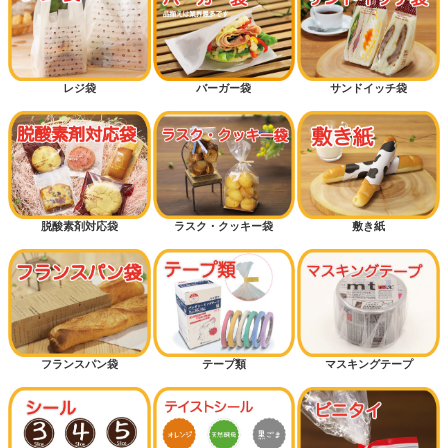
レジ袋
バーガー袋
サンドイッチ袋
脱酸素剤対応袋
ラスク・クッキー袋
敷き紙
フランスパン袋
テープ類
マスキングテープ