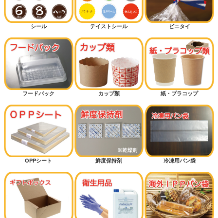
シール
テイストシール
ビニタイ
フードパック
カップ類
紙・プラコップ
OPPシート
鮮度保持剤
冷凍用パン袋