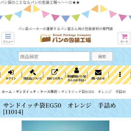
パン袋のことならパンの包装工場へ～～☆★★
パン袋メーカーが運営するパン屋さん向け包装資材の専門店
メニュー
カート
検索
新規開店パン屋
ログイン
特注品について
初めての方へ
問い合わせ
さんのお手伝い
ホーム
>
サンドイッチ
>
ケース単位
>
サンドイッチ袋EG50 オレンジ 手詰め
サンドイッチ袋EG50 オレンジ 手詰め
[
11014
]