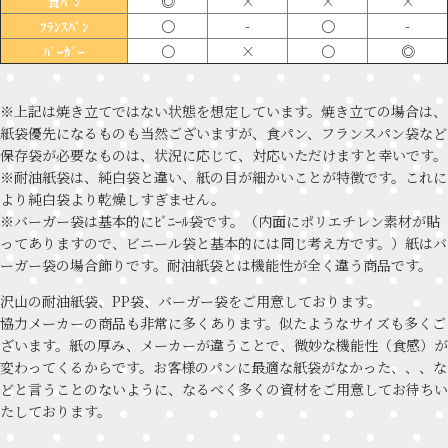
◎
×
×
×
食ﾊﾟﾝ
〇
-
〇
-
ﾌﾗﾝｽﾊﾟﾝ
〇
×
〇
◎
ﾊﾞｰｶﾞｰ
※上記は焼き立てではない状態を想定しています。焼き立ての場合は、
紙袋優先になるものも当然ございますが、食パン、フランスパン袋など
保存袋が必要なものは、状況に応じて、対応いただけますと幸いです。
※耐油紙袋は、純白袋と違い、紙の目が細かいことが特徴です。これに
より純白袋より乾燥しすぎません。
※バーガー袋は基本的にﾋﾞﾆｰﾙ袋です。（内面にポリエチレン素材が貼
ってありますので、ビニール袋と基本的には同じ考え方です。）紙はバ
ーガー袋の場合飾りです。耐油紙袋とは機能性が全く違う商品です。
沢山の耐油紙袋、PP袋、バーガー袋をご用意しております。
協力メーカーの商品も非常に多くあります。似たようなサイズも多くご
ざいます。紙の厚み、メーカーが違うことで、微妙な機能性（食感）が
変わってくるからです。お客様のパンに最適な紙袋がなかった、、、な
どと言うことのないように、なるべく多くの資材をご用意してお待ちい
たしております。