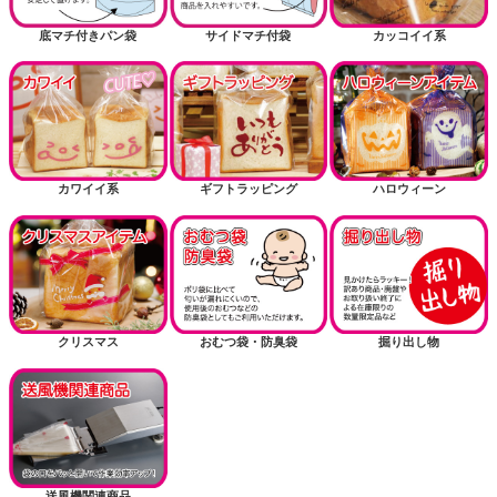
底マチ付きパン袋
サイドマチ付袋
カッコイイ系
カワイイ系
ギフトラッピング
ハロウィーン
クリスマス
おむつ袋・防臭袋
掘り出し物
送風機関連商品