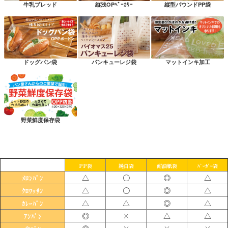
牛乳ブレッド
縦浅OPﾍﾞｰｶﾘｰ
縦型パウンドPP袋
ドッグパン袋
パンキューレジ袋
マットインキ加工
野菜鮮度保存袋
PP袋
純白袋
耐油紙袋
ﾊﾞｰｶﾞｰ袋
△
〇
◎
△
ﾒﾛﾝﾊﾟﾝ
△
〇
◎
△
ｸﾛﾜｯｻﾝ
△
△
◎
△
ｶﾚｰﾊﾟﾝ
◎
×
△
△
ｱﾝﾊﾟﾝ