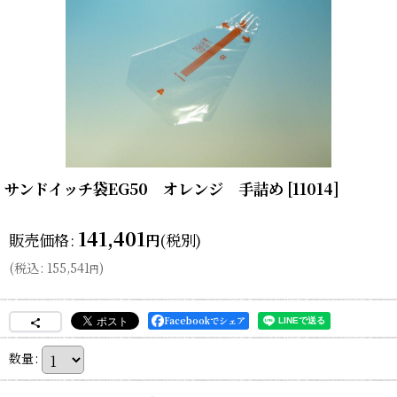
サンドイッチ袋EG50 オレンジ 手詰め
[
11014
]
141,401
販売価格
:
(税別)
円
(
税込
:
155,541
)
円
Facebookでシェア
数量
: