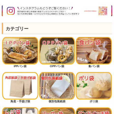
カテゴリー
IPPパン袋
OPPパン袋
食パン袋
角底・手提げ袋
個別包装紙袋
ポリ袋