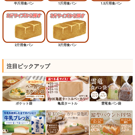
半斤用食パン
1斤用食パン
1.5斤用食パン
2斤用食パン
3斤用食パン
注目ピックアップ
ポケット袋
亀底タートル
雲竜食パン袋